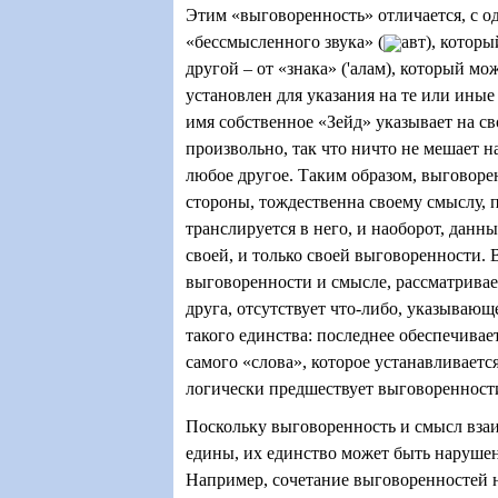
Этим «выговоренность» отличается, с о
«бессмысленного звука» (
авт), которы
другой – от «знака» ('алам), который м
установлен для указания на те или иные
имя собственное «Зейд» указывает на св
произвольно, так что ничто не мешает н
любое другое. Таким образом, выговоре
стороны, тождественна своему смыслу, п
транслируется в него, и наоборот, данн
своей, и только своей выговоренности. 
выговоренности и смысле, рассматривае
друга, отсутствует что-либо, указывающ
такого единства: последнее обеспечивае
самого «слова», которое устанавливаетс
логически предшествует выговоренност
Поскольку выговоренность и смысл вза
едины, их единство может быть нарушен
Например, сочетание выговоренностей н