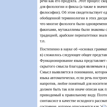
речи как его продукта. Этот процесс ск
для филологии и фикха (а также в значи
философии). Об этом свидетельствует е
обобщенной терминологии в этих дисцип
что многие филологи были одновремен
факихами, мутакаллимы были знакомы с
традицией, арабские перипатетики зна
т.п.
Постепенно в науке об «основах граммат
в) сложилось следующее общее представ
Функционирование языка представляет 
скрытого смысла благодаря являемым в 
Смысл выявляется в понимании, которое
языка автоматически, если речь построе
напротив, любое понятный для носителе
должен быть так или иначе описан как 
приводимый к правильному виду. Поэто
синтаксисе в качестве исходного рассм
состояние, которое описывается как 'а