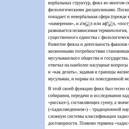
вербальных структур, фикх во многом с
филологическими дисциплинами. Поскол
попадает и невербальная сфера (прежде 
«намерения», и а'м
л или аф'
л, «пос
развивается независимая терминология, 
существенного единства с филологичес
Развитие фикха и деятельность факихов
жизненными потребностями становивше
мусульманского общества и государства
отвечал на наиболее насущные вопросы
и «как делать», задавая и границы жиз
мусульман, и нормы их повседневной м
В этой своей функции фикх был тесно с
собирания, передачи и исследования хади
«рассказ»), составляющих сунну, а значит
(«хадисоведением») – традиционной нау
сложную системы классификации хадис
достоверности. Помимо термина «хадис