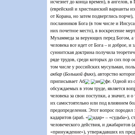
исчезнет до конца времен), в ангелов, в
(еврейский и христианский варианты из
от Корана, но затем подверглись порче),
посланников Бога (в том числе и Иисус
них почетное место), в воскресение мер
Мухаммеда за верующих перед Богом, а т
человека все идет от Бога – и доброе, и 
суннитская доктрина получила теоретич
ряде трудов, среди которых до сих пор 
том числе у российских мусульман, пол
акбар
(
Большой фикх
), авторство которо
приписывает Аб
ан
фе. Одной из 
обсуждаемых в этом труде, является воп
человека за свои поступки, а значит, и о
их самостоятельно или под влиянием б
предопределения. Этот вопрос породил
кадаритов (араб. «
адар» – «судьба»), 
человеческого действия, и джабаритов (
«принуждение»), утверждавших их пред