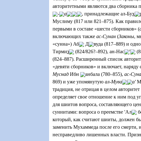
авторитетными являются два сборника 
-
а
, принадлежащие ал-Бу
х
Муслиму (817 или 821–875). Как прави
первыми в составе «шести сборников» (
включающих также
ас-Сунан
(
Законы
, м
«сунна») Аб
Д
вуда (817–889) и одн
Тирми
з
(824/826?–892), ан-Нас
'
(8
(824–887). Расширенный список авторит
«девяти сборников» и включает, наряду
Муснад
Ибн
анбала (780–855),
ас-Сун
869) и уже упомянутую
ал-Мува
а'
традиция, не отрицая в целом авторитет
определяет свое отношение к ним под у
для шиитов вопроса, составляющего цен
суннитами: вопроса о преемстве 'Ал
б
который, как считают шииты, должен б
заменить Мухаммеда после его смерти, и
несправедливо лишенных власти. Призн