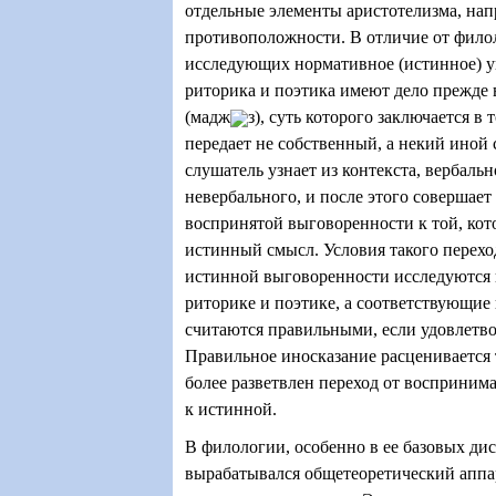
отдельные элементы аристотелизма, нап
противоположности. В отличие от фило
исследующих нормативное (истинное) у
риторика и поэтика имеют дело прежде 
(мадж
з), суть которого заключается в
передает не собственный, а некий иной
слушатель узнает из контекста, вербаль
невербального, и после этого совершает
воспринятой выговоренности к той, кот
истинный смысл. Условия такого перехо
истинной выговоренности исследуются 
риторике и поэтике, а соответствующие
считаются правильными, если удовлетв
Правильное иносказание расценивается 
более разветвлен переход от восприни
к истинной.
В филологии, особенно в ее базовых ди
вырабатывался общетеоретический аппа