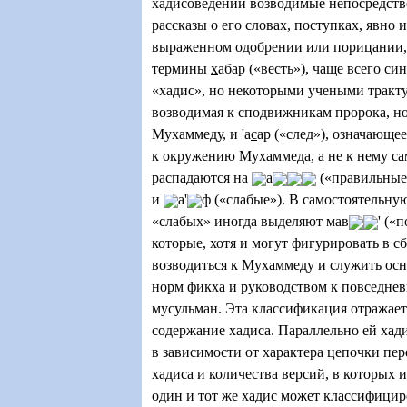
хадисоведении возводимые непосредст
рассказы о его словах, поступках, явно
выраженном одобрении или порицании,
термины
х
абар («весть»), чаще всего с
«хадис», но некоторыми учеными тракту
возводимая к сподвижникам пророка, но
Мухаммеду, и 'а
с
ар («след»), означающе
к окружению Мухаммеда, а не к нему са
распадаются на
а
(«правильные
и
а'
ф («слабые»). В самостоятельную
«слабых» иногда выделяют мав
' («
которые, хотя и могут фигурировать в с
возводиться к Мухаммеду и служить ос
норм фикха и руководством к повседне
мусульман. Эта классификация отражает
содержание хадиса. Параллельно ей ха
в зависимости от характера цепочки пер
хадиса и количества версий, в которых 
один и тот же хадис может классифици