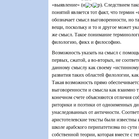
«выявление» (и
х
р). Следствием так
понятий является тот факт, что термин 
обозначает смысл выговоренности, но т
вещи, поскольку и то и другое может ук
же смысл. Такое понимание терминолог
филологию, фикх и философию.
Возможность указать на смысл с помощ
первых, сжатой, а во-вторых, не соотв
данному смыслу как своему «истинному
развития таких областей филологии, как
Такая возможность прямо обеспечивает
выговоренности и смысла как взаимно т
конечном счете объясняются отличия со
риторики и поэтики от одноименных д
унаследованных от античности. Соотве
аристотелевские тексты были известны 
школе арабского перипатетизма по сути
собственной теории, которая вместе с т