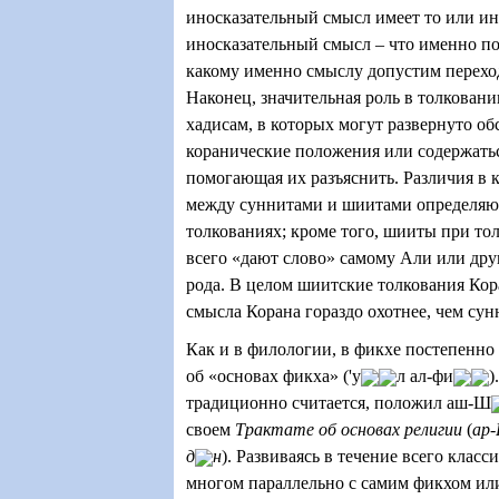
иносказательный смысл имеет то или ин
иносказательный смысл – что именно по
какому именно смыслу допустим переход,
Наконец, значительная роль в толкован
хадисам, в которых могут развернуто о
коранические положения или содержать
помогающая их разъяснить. Различия в
между суннитами и шиитами определяют
толкованиях; кроме того, шииты при то
всего «дают слово» самому Али или др
рода. В целом шиитские толкования Кор
смысла Корана гораздо охотнее, чем сун
Как и в филологии, в фикхе постепенно
об «основах фикха» ('у
л ал-фи
)
традиционно считается, положил аш-Ш
своем
Трактате об основах религии
(
ар-
д
н
). Развиваясь в течение всего класс
многом параллельно с самим фикхом или 