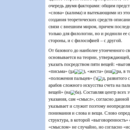
очередь двумя факторами: общим предст
«слова» (калима) и вытекающими из эт
создания теоретических средств описани
связи с внешним миром, причем послед
только для филологии, но и роднили ее 
стороны, и с философией – с другой.
От базового до наиболее утонченного с
основывается на теории, утверждающей
указать посредством пяти вещей: «выго
«письма» (
х
а
), «жеста» (иш
ра, в 
«положения пальцев» ('а
д, развитого
арабов сложного искусства счета на пал
вещей» (на
ба). Составляя центр всех
указания, сам «смысл», согласно данной 
указывает и служит поэтому неопреде
понимания и слова и вещи. Слово опред
структура, в которой «выговоренность» 
«смыслом» не случайно, но согласно «ис