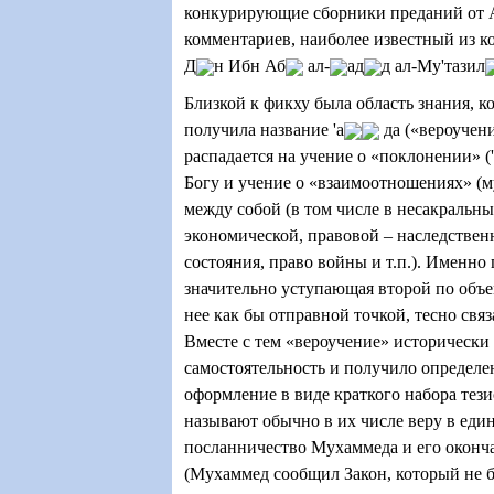
конкурирующие сборники преданий от 
комментариев, наиболее известный из ко
Д
н Ибн Аб
ал-
ад
д ал-Му'тазил
Близкой к фикху была область знания, к
получила название 'а
да («вероучен
распадается на учение о «поклонении» (
Богу и учение о «взаимоотношениях» (м
между собой (в том числе в несакральны
экономической, правовой – наследствен
состояния, право войны и т.п.). Именно 
значительно уступающая второй по объе
нее как бы отправной точкой, тесно связ
Вместе с тем «вероучение» исторически
самостоятельность и получило определе
оформление в виде краткого набора тез
называют обычно в их числе веру в един
посланничество Мухаммеда и его оконч
(Мухаммед сообщил Закон, который не б