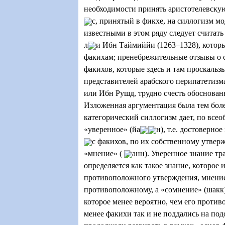
необходимости принять аристотелевску
с, принятый в фикхе, на силлогизм мо
известными в этом ряду следует считать
л
и Ибн Таймиййи (1263–1328), кото
факихам; пренебрежительные отзывы о 
факихов, которые здесь и там проскальз
представителей арабского перипатетизма
или Ибн Рушд, трудно счесть обоснован
Изложенная аргументация была тем боле
категорический силлогизм дает, по все
«уверенное» (йа
н), т.е. достоверное
с факихов, по их собственному утвер
«мнение» (
анн). Уверенное знание т
определяется как такое знание, которое
противоположного утверждения, мнение
противоположному, а «сомнение» (шакк) 
которое менее вероятно, чем его против
менее факихи так и не поддались на по