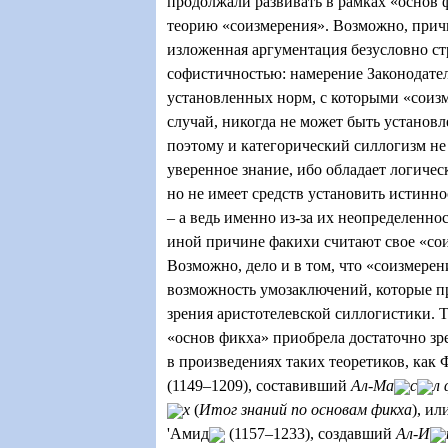
продолжали развивать в рамках «основ
теорию «соизмерения». Возможно, причи
изложенная аргументация безусловно ст
софистичностью: намерение Законодате
установленных норм, с которыми «соиз
случай, никогда не может быть установл
поэтому и категорический силлогизм не
уверенное знание, ибо обладает логиче
но не имеет средств установить истинн
– а ведь именно из-за их неопределеннос
иной причине факихи считают свое «со
Возможно, дело и в том, что «соизмерен
возможность умозаключений, которые п
зрения аристотелевской силлогистики. Т
«основ фикха» приобрела достаточно з
в произведениях таких теоретиков, как 
(1149–1209), составивший
Ал-Ма
с
л 
х
(
Итог знаний по основам фикха
), ил
'Aмид
(1157–1233), создавший
Ал-И