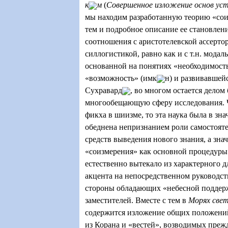
к
м
(
Совершенное изложение основ уст
мы находим разработанную теорию «сои
тем и подробное описание ее становлени
соотношения с аристотелевской ассерто
силлогистикой, равно как и с т.н. модал
основанной на понятиях «необходимость
«возможность» (имк
н) и развивавшей
Сухравард
, во многом остается делом
многообещающую сферу исследования. Ч
фикха в шиизме, то эта наука была в зн
обеднена непризнанием роли самостоят
средств выведения нового знания, а зна
«соизмерения» как основной процедуры 
естественно вытекало из характерного 
акцента на непосредственном руководс
стороны обладающих «небесной поддер
заместителей. Вместе с тем в
Морях све
содержится изложение общих положени
из Корана и «вестей», возводимых прежд