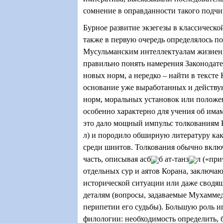
сомнение в оправданности такого подчи
Бурное развитие экзегезы в классическо
также в первую очередь определялось п
Мусульманским интеллектуалам жизнен
правильно понять намерения Законодате
новых норм, а нередко – найти в тексте
основание уже выработанных и действ
норм, моральных установок или положе
особенно характерно для учения об имам
это дало мощный импульс толкованиям 
л) и породило обширную литературу как
среди шиитов. Толкования обычно вкл
часть, описывая асб
б ат-танз
л («пр
отдельных сур и аятов Корана, заключа
исторической ситуации или даже сводя
деталям (вопросы, задаваемые Мухамме
перипетии его судьбы). Большую роль 
филологии: необходимость определить,