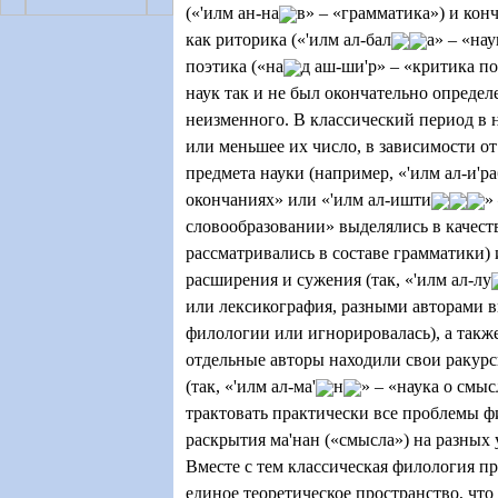
(«'илм ан-на
в» – «грамматика») и кон
как риторика («'илм ал-бал
а» – «на
поэтика («на
д аш-ши'р» – «критика по
наук так и не был окончательно определе
неизменного. В классический период в
или меньшее их число, в зависимости о
предмета науки (например, «'илм ал-и'р
окончаниях» или «'илм ал-ишти
»
словообразовании» выделялись в качест
рассматривались в составе грамматики) 
расширения и сужения (так, «'илм ал-лу
или лексикография, разными авторами в
филологии или игнорировалась), а также
отдельные авторы находили свои ракурс
(так, «'илм ал-ма'
н
»
–
«наука о смыс
трактовать практически все проблемы 
раскрытия ма'нан («смысла») на разных 
Вместе с тем классическая филология пр
единое теоретическое пространство, что