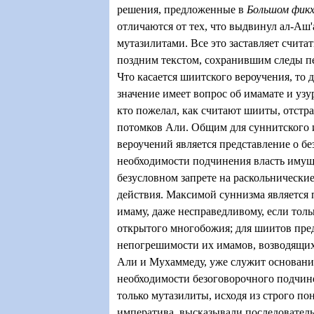
решения, предложенные в
Большом фикх
отличаются от тех, что выдвинул ал-Аш'
мутазилитами. Все это заставляет счита
поздним текстом, сохранившим следы п
Что касается шиитского вероучения, то 
значение имеет вопрос об имамате и узу
кто пожелал, как считают шииты, отстра
потомков Али. Общим для суннитского 
вероучений является представление о б
необходимости подчинения власть имущ
безусловном запрете на раскольнически
действия. Максимой суннизма является
имаму, даже несправедливому, если толь
открытого многобожия; для шиитов пре
непогрешимости их имамов, возводящи
Али и Мухаммеду, уже служит основани
необходимости безоговорочного подчин
только мутазилиты, исходя из строго по
императива, высказывали последовател