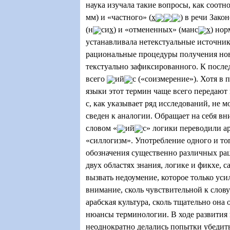
наука изучала такие вопросы, как соотн
мм) и «частного» (
х
) в речи Зако
(н
си
х
) и «отмененных» (манс
х
) нор
устанавливала нетекстуальные источник
рациональные процедуры получения нов
текстуально зафиксированного. К после
всего
ий
с («соизмерение»). Хотя в 
языки этот термин чаще всего передают
с, как указывает ряд исследований, не 
сведен к аналогии. Обращает на себя вни
словом «
ий
с» логики переводили а
«силлогизм». Употребление одного и то
обозначения существенно различных ра
двух областях знания, логике и фикхе, с
вызвать недоумение, которое только уси
внимание, сколь чувствительной к слову
арабская культура, сколь тщательно она
нюансы терминологии. В ходе развития 
неоднократно делались попытки убедит