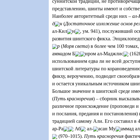
суннитской традиции, не противоречащ
представлению, шииты имеют и собстве
Наиболее авторитетный среди них –
ал-
д
н
(
Достаточное изложение основ ре
ал-Кил
н
,
ум. 941), послуживший ос
развития шиитского фикха. Энциклопе
р
(
Моря света
) в более чем 100 тома
аммадом Б
иром ал-Маджлис
(162
использованием едва ли не всей доступ
шиитской литературы по корановедению
фикху, вероучению, подводит своеобраз
и остается уникальным источником шии
Большое значение в шиитской среде им
(
Путь красноречия
) – сборник высказы
различное происхождение (проповеди и 
и послания, предания и постановления
традицией самому Али. Его составил в 
ар-Ра
Аб
ал-
асан Му
аммад а
(970–1015).
Путь красноречия
фактич