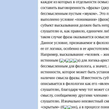
каждое из которых в отдельности осмыс
составить выговоренность «фразы» (джум
бессмысленным пустым «звуком». Это пр
выполнено условие «понимания» (фахм),
субъект высказывания должен быть неп
слушателю и, как правило, единичен либ
таком случае фраза оказывается осмысл
Данное условие, признаваемое в филоло
ее от логики, особенно в ее аристотелев
Например, высказывание «человек – жив
истинным (
а
а) для логика-арис
бессмысленным для филолога, а значит
истинности, которое может быть устано
наличии смысла фразы. Известность су
описывается в филологии как его «явлен
слушателю, благодаря чему тот может с
смыслу, сообщаемому другими членами 
слушателю. Изначально неизвестный см
«скрытым» (б
ин), а в процессе пон