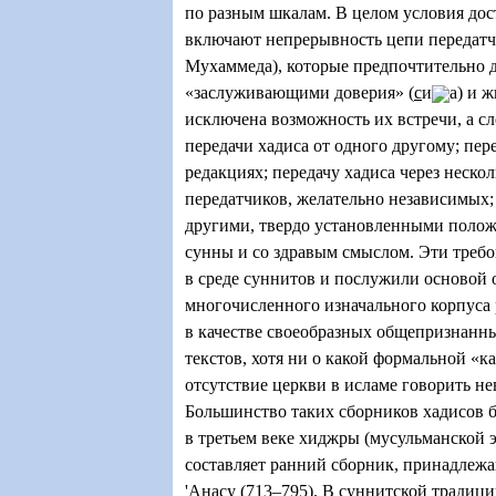
по разным шкалам. В целом условия дос
включают непрерывность цепи передатч
Мухаммеда), которые предпочтительно
«заслуживающими доверия» (
с
и
а) и ж
исключена возможность их встречи, а сл
передачи хадиса от одного другому; пер
редакциях; передачу хадиса через неско
передатчиков, желательно независимых; 
другими, твердо установленными поло
сунны и со здравым смыслом. Эти треб
в среде суннитов и послужили основой 
многочисленного изначального корпуса 
в качестве своеобразных общепризнанн
текстов, хотя ни о какой формальной «к
отсутствие церкви в исламе говорить н
Большинство таких сборников хадисов б
в третьем веке хиджры (мусульманской 
составляет ранний сборник, принадле
'Анасу (713–795). В суннитской традиц