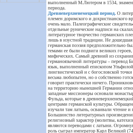
выполненный М.Лютером в 1534, знамену
периода.
Древневерхненемецкий период
.
О литер
племен доримского и дохристианского в
очень мало. Палеографические свидетель
отдельные рунические надписи на скалах
литературное творчество германских пл
лишь в изустной традиции. Не дошедшая 
германская поэзия предположительно бы
темами ее были подвиги великих героев,
мифических. Самый древний из сохрани
германоязычной литературы – перевод Б
язык, выполненный епископом Ульфилой (
лингвистической и с богословской точки
весьма любопытен, но о собственно готс
говорит практически ничего. Проникнов
на территорию нынешней Германии относи
западные миссионеры основали монасты
Фульда, которые в древневерхненемецки
центрами германской культуры. Обраще
изучали там латынь, осваивали чтение и 
Большинство литературных произведений
религиозный характер (молитвы, катехизи
являются переводами с латыни. Огромн
роль сыграл император Карл Великий (74