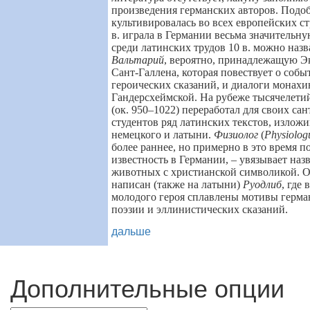
произведения германских авторов. Подоб
культивировалась во всех европейских ст
в. играла в Германии весьма значительну
среди латинских трудов 10 в. можно назв
Вальтарий
, вероятно, принадлежащую Эк
Сант-Галлена, которая повествует о соб
героических сказаний, и диалоги монах
Гандерсхеймской. На рубеже тысячелет
(ок. 950–1022) переработал для своих са
студентов ряд латинских текстов, изложи
немецкого и латыни.
Физиолог
(
Physiolog
более раннее, но примерно в это время 
известность в Германии, – увязывает наз
животных с христианской символикой. О
написан (также на латыни)
Руодлиб
, где
молодого героя сплавлены мотивы герма
поэзии и эллинистических сказаний.
дальше
Дополнительные опции