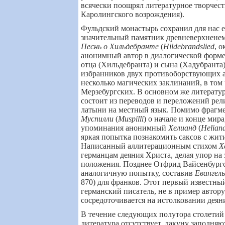
всячески поощрял литературное творчеств
Каролингского возрождения).
Фульдский монастырь сохранил для нас 
значительный памятник древневерхненем
Песнь о Хильдебранте
(
Hildebrandslied
, о
анонимный автор в диалогической форме
отца (Хильдебранта) и сына (Хадубранта)
избранников двух противоборствующих 
несколько магических заклинаний, в том ч
Мерзебургских. В основном же литератур
состоит из переводов и переложений рел
латыни на местный язык. Помимо фрагме
Муспилли
(
Muspilli
) о начале и конце мир
упоминания анонимный
Хелианд
(
Helian
яркая попытка познакомить саксов с жит
Написанный аллитерационным стихом
Х
германцам деяния Христа, делая упор на
положения. Позднее Отфрид Вайсенбург
аналогичную попытку, составив
Евангел
870) для франков. Этот первый известны
германский писатель, не в пример автор
сосредоточивается на истолковании деян
В течение следующих полутора столетий
литература отсутствует, лакуну заполняю