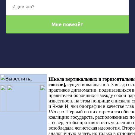
Школа вертикальных и горизонтальн
союзов]
,
существовавшая в 5–3 вв. до н.э
практиков дипломатии, подвизавшихся в 
правителей боровшихся между собой ца
известность на этом поприще снискали се
и Чжан И, чьи биографии в качестве глав
Ши цзи
. Первый из них стремился обосно
коалицию государств, расположенных по
– север, чтобы противостоять усилению 
возобладала легистская идеология. Втор
аналогичную задачу, но только в отношен