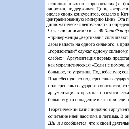
расположенных по «горизонтали» (хэн) во
напротив, поддерживать Цинь, которое в 
одолев своих конкурентов, создало в Ки
централизованную империю Цинь. Эта п
дипломатическая деятельность и определ
Согласно описанию в гл. 49
Хань Фэй-ц
«приверженцы „вертикали“ сплачивают
дабы напасть на одного сильного, а пр
„горизонтали“ служат одному сильному,
слабых». Аргументация первых предста
как моралистическая: «Если не помочь м
большое, то утратишь Поднебесную; есл
Поднебесную, то подвергнешь государст
подвергнешь государство опасности, то 
аргументация вторых как прагматическа
большому, то нападение врага приведет 
Теоретический базис подобной аргумен
сочетание идей даосизма и легизма. В 
Ши цзи
сообщается, что к своей деятель