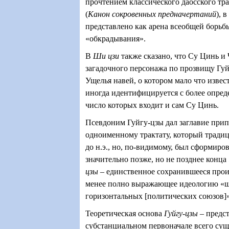
прочтением классического даосского тр
(
Канон сокровенных предначертаний
), 
представлено как арена всеобщей борьб
«обкрадывания».
В
Ши цзи
также сказано, что Су Цинь и
загадочного персонажа по прозвищу Гуй
Ущелья навей, о котором мало что извес
иногда идентифицируется с более опре
число которых входит и сам Су Цинь.
Псевдоним Гуйгу-цзы дал заглавие при
одноименному трактату, который традиц
до н.э., но, по-видимому, был сформиро
значительно позже, но не позднее конца 
цзы
– единственное сохранившееся прои
менее полно выражающее идеологию «ш
горизонтальных
[
политических союзов]»
Теоретическая основа
Гуйгу-цзы
– предст
субстанциальном первоначале всего сущ