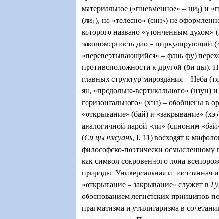
материальное («пневменное»
–
ци
)
и «п
1
(ли
),
но «телесно» (син
)
не оформленно
1
2
которого названо «утонченным духом» 
закономерность дао
–
циркулирующий («
«перевертывающийся»
–
фань фу) перех
противоположности к другой (би цы). 
главных структур мироздания
–
Неба (тя
ян
,
«продольно-вертикального» (цзун) и
горизонтального» (хэн)
–
обобщены в ор
«открывание» (бай) и «закрывание» (хэ
2
аналогичной парой «ли» (синоним «бай»
(
Си цы чжуань
,
I
,
11
)
восходят к мифолог
философско-поэтически осмысленному 
как символ сокровенного лона всепоро
природы. Универсальная и постоянная 
«открывание
–
закрывание» служит в
Гу
обоснованием легистских принципов п
прагматизма и утилитаризма в сочетани