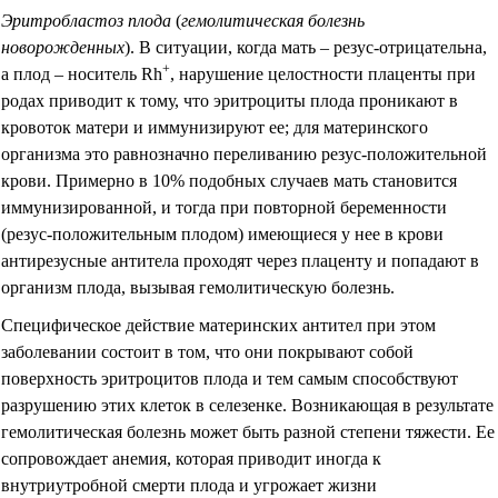
Эритробластоз плода
(
гемолитическая болезнь
новорожденных
).
В ситуации, когда мать – резус-отрицательна,
+
а плод – носитель Rh
, нарушение целостности плаценты при
родах приводит к тому, что эритроциты плода проникают в
кровоток матери и иммунизируют ее; для материнского
организма это равнозначно переливанию резус-положительной
крови. Примерно в 10% подобных случаев мать становится
иммунизированной, и тогда при повторной беременности
(резус-положительным плодом) имеющиеся у нее в крови
антирезусные антитела проходят через плаценту и попадают в
организм плода, вызывая гемолитическую болезнь.
Специфическое действие материнских антител при этом
заболевании состоит в том, что они покрывают собой
поверхность эритроцитов плода и тем самым способствуют
разрушению этих клеток в селезенке. Возникающая в результате
гемолитическая болезнь может быть разной степени тяжести. Ее
сопровождает анемия, которая приводит иногда к
внутриутробной смерти плода и угрожает жизни