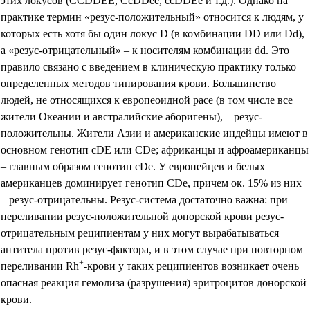
этих локусов (ССDDЕЕ, СсDDее, ссDDЕе и т.д.). Однако на
практике термин «резус-положительный» относится к людям, у
которых есть хотя бы один локус D (в комбинации DD или Dd),
а «резус-отрицательный» – к носителям комбинации dd. Это
правило связано с введением в клиническую практику только
определенных методов типирования крови. Большинство
людей, не относящихся к европеоидной расе (в том числе все
жители Океании и австралийские аборигены), – резус-
положительны. Жители Азии и американские индейцы имеют в
основном генотип cDE или CDe; африканцы и афроамериканцы
– главным образом генотип cDe. У европейцев и белых
американцев доминирует генотип CDe, причем ок. 15% из них
– резус-отрицательны. Резус-система достаточно важна: при
переливании резус-положительной донорской крови резус-
отрицательным реципиентам у них могут вырабатываться
антитела против резус-фактора, и в этом случае при повторном
+
переливании Rh
-крови у таких реципиентов возникает очень
опасная реакция гемолиза (разрушения) эритроцитов донорской
крови.