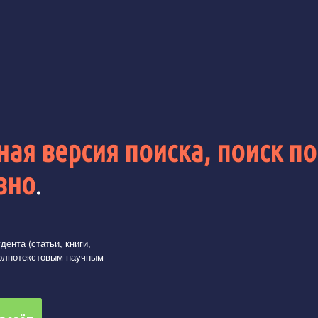
ая версия поиска, поиск по
вно
.
ента (статьи, книги,
олнотекстовым научным