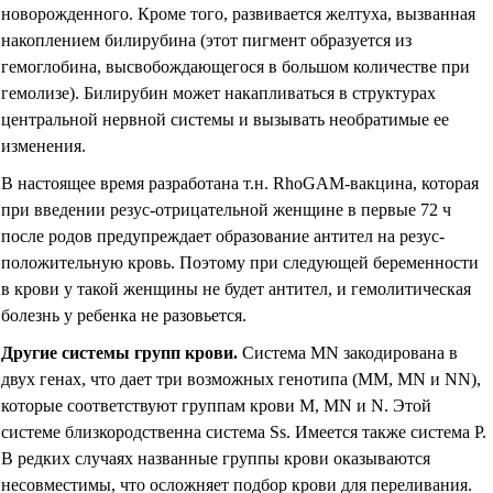
новорожденного. Кроме того, развивается желтуха, вызванная
накоплением билирубина (этот пигмент образуется из
гемоглобина, высвобождающегося в большом количестве при
гемолизе). Билирубин может накапливаться в структурах
центральной нервной системы и вызывать необратимые ее
изменения.
В настоящее время разработана т.н. RhoGAM-вакцина, которая
при введении резус-отрицательной женщине в первые 72 ч
после родов предупреждает образование антител на резус-
положительную кровь. Поэтому при следующей беременности
в крови у такой женщины не будет антител, и гемолитическая
болезнь у ребенка не разовьется.
Другие системы групп крови
.
Система
MN
закодирована в
двух генах, что дает три возможных генотипа (
MM
,
MN
и
NN
),
которые соответствуют группам крови М,
MN
и
N
. Этой
системе близкородственна система
Ss
. Имеется также система Р.
В редких случаях названные группы крови оказываются
несовместимы, что осложняет подбор крови для переливания.