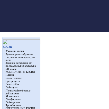
т
КРОВЬ
Функции крови
Транспортная функция
Регуляция температуры
тела
Защита организма от
повреждений и инфекции
рН крови
КОМПОНЕНТЫ КРОВИ
Плазма
Белки плазмы
Эритроциты
Гемоглобин
Лейкоциты
Полиморфноядерные
лейкоциты
Моноциты
Лимфоциты
Лейкоцитоз
Тромбоциты
СВЕРТЫВАНИЕ КРОВИ