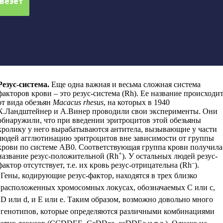
Резус-система
.
Еще одна важная и весьма сложная система
факторов крови – это резус-система (Rh). Ее название происходи
от вида обезьян
Macacus rhesus
, на которых в 1940
К.Ландштейнер и А.Винер проводили свои эксперименты. Они
обнаружили, что при введении эритроцитов этой обезьяны
кролику у него вырабатываются антитела, вызывающие у части
людей агглютинацию эритроцитов вне зависимости от группы
крови по системе АВ0. Соответствующая группа крови получила
+
название резус-положительной (Rh
). У остальных людей резус-
–
фактор отсутствует, т.е. их кровь резус-отрицательна (Rh
).
Гены, кодирующие резус-фактор, находятся в трех близко
расположенных хромосомных локусах, обозначаемых С или с,
D или d, и Е или е. Таким образом, возможно довольно много
генотипов, которые определяются различными комбинациями