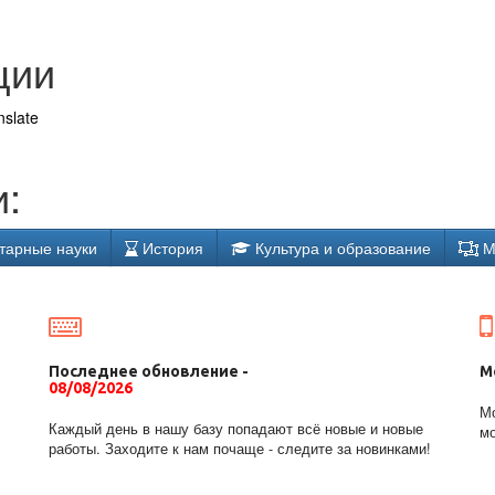
ции
nslate
:
тарные науки
История
Культура и образование
М
Последнее обновление -
М
08/08/2026
Мо
Каждый день в нашу базу попадают всё новые и новые
мо
работы. Заходите к нам почаще - следите за новинками!