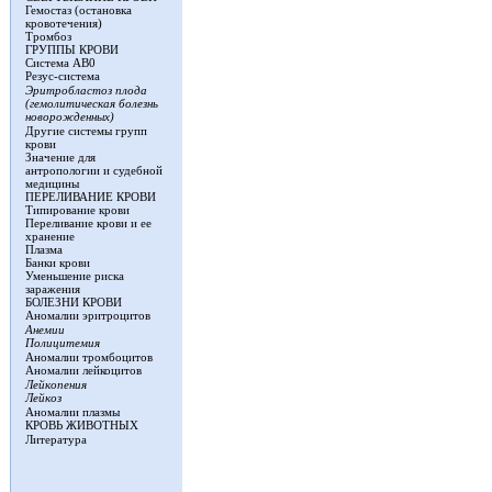
Гемостаз (остановка
кровотечения)
Тромбоз
ГРУППЫ КРОВИ
Система АВ0
Резус-система
Эритробластоз плода
(гемолитическая болезнь
новорожденных)
Другие системы групп
крови
Значение для
антропологии и судебной
медицины
ПЕРЕЛИВАНИЕ КРОВИ
Типирование крови
Переливание крови и ее
хранение
Плазма
Банки крови
Уменьшение риска
заражения
БОЛЕЗНИ КРОВИ
Аномалии эритроцитов
Анемии
Полицитемия
Аномалии тромбоцитов
Аномалии лейкоцитов
Лейкопения
Лейкоз
Аномалии плазмы
КРОВЬ ЖИВОТНЫХ
Литература