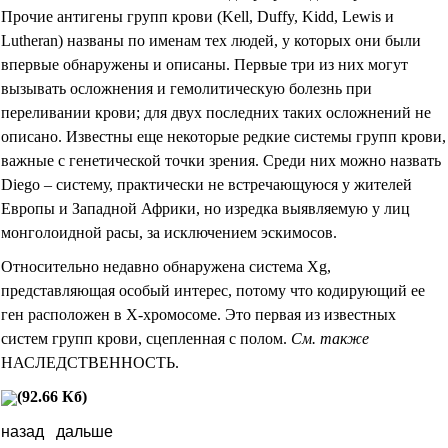
Прочие антигены групп крови (Kell, Duffy, Kidd, Lewis и
Lutheran) названы по именам тех людей, у которых они были
впервые обнаружены и описаны. Первые три из них могут
вызывать осложнения и гемолитическую болезнь при
переливании крови; для двух последних таких осложнений не
описано. Известны еще некоторые редкие системы групп крови,
важные с генетической точки зрения. Среди них можно назвать
Diego – систему, практически не встречающуюся у жителей
Европы и Западной Африки, но изредка выявляемую у лиц
монголоидной расы, за исключением эскимосов.
Относительно недавно обнаружена система
Xg
,
представляющая особый интерес, потому что кодирующий ее
ген расположен в Х-хромосоме. Это первая из известных
систем групп крови, сцепленная с полом.
См. также
НАСЛЕДСТВЕННОСТЬ.
(92.66 Кб)
назад
дальше