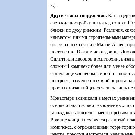
в.).
Другие типы сооружений.
Как и церков
светские постройки вплоть до эпохи Ю
близки по духу римским. Различия, свя
климатом, иными строительными матер
более тесных связей с Малой Азией, пр
постепенно. В отличие от дворца Диокле
Сплит) или дворцов в Антиохии, визан
сложный комплекс более или менее обо
отличающихся необычайной пышностью
построек, размещенных в обширном пар
простых византийцев остались лишь нез
Монастыри возникали в местах уединени
основе относительно разрозненных пос
зарождалась обитель – место пребыван
В конце концов появлялся развитый пл
комплекса, с ограждавшими территорию 
центре, покоями настоятеля, келейными 