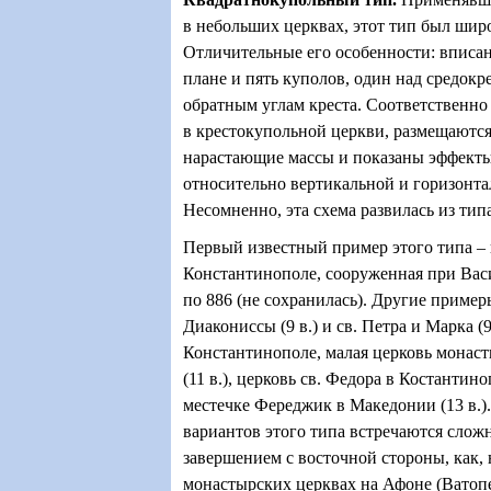
в небольших церквах, этот тип был шир
Отличительные его особенности: вписан
плане и пять куполов, один над средокр
обратным углам креста. Соответственно
в крестокупольной церкви, размещаются
нарастающие массы и показаны эффект
относительно вертикальной и горизонта
Несомненно, эта схема развилась из тип
Первый известный пример этого типа – 
Константинополе, сооруженная при Васи
по 886 (не сохранилась). Другие пример
Диакониссы (9 в.) и св. Петра и Марка (9 
Константинополе, малая церковь монаст
(11 в.), церковь св. Федора в Костантино
местечке Фереджик в Македонии (13 в.)
вариантов этого типа встречаются слож
завершением с восточной стороны, как, 
монастырских церквах на Афоне (Ватопед