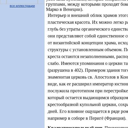
группами, между которыми проходят бок
все иллюстрации
Марко в Венеции).
Интерьер и внешний облик храмов этого
пластическая красота. Их можно легко р
глубь без утраты органического единства
они представляют собой единственное с
от византийской концепции храма, исхо
структуры с установленным объемом. П
креста остаются незаполненными, расп
слабо. Имеются упоминания о церкви так
(разрушена в 402). Примером здания тог
знаменитая церковь св. Апостолов в Кон
виде, как ее расширил император юстини
послужила прототипом при перестройке
который остается выдающимся образцом
крестообразной купольной церкви, сох
дней. Его влияние ощущается в ряде ро
например в соборе в Перигё (Франция).
Квадратнокупольный
тип.
Применявши