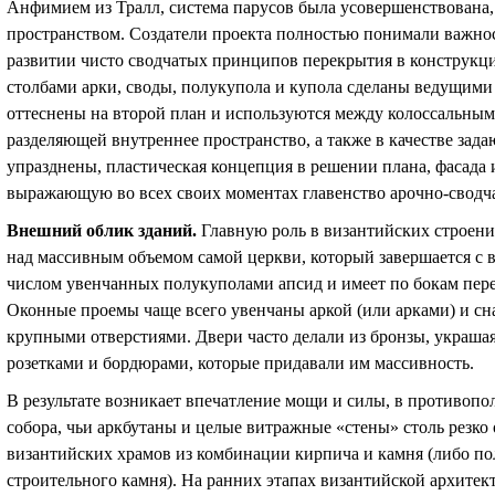
Анфимием из Тралл, система парусов была усовершенствована,
пространством. Создатели проекта полностью понимали важнос
развитии чисто сводчатых принципов перекрытия в конструкци
столбами арки, своды, полукупола и купола сделаны ведущим
оттеснены на второй план и используются между колоссальными
разделяющей внутреннее пространство, а также в качестве зад
упразднены, пластическая концепция в решении плана, фасада 
выражающую во всех своих моментах главенство арочно-сводч
Внешний облик зданий.
Главную роль в византийских строен
над массивным объемом самой церкви, который завершается с 
числом увенчанных полукуполами апсид и имеет по бокам пере
Оконные проемы чаще всего увенчаны аркой (или арками) и с
крупными отверстиями. Двери часто делали из бронзы, украш
розетками и бордюрами, которые придавали им массивность.
В результате возникает впечатление мощи и силы, в противопо
собора, чьи аркбутаны и целые витражные «стены» столь резк
византийских храмов из комбинации кирпича и камня (либо по
строительного камня). На ранних этапах византийской архите