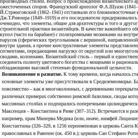
производных стилей. Вопрос о происхождении византийского ар
ожесточенных споров. Французский археолог Ф.А.Шуази (1841–
Й.Стржиговский (1862–1941) отстаивали его ближневосточные к
Дж.Т.Ривоира (1849–1919) и его последователи придерживались 
очевидно, что элементы, общие для архитектуры и того и другог
строительной практики византийцев. В качестве важнейшего об
купол (часто на барабане) с полихромными мозаиками на внутре
парусов (сферических треугольников с вершиной, направленной
внутри здания, а прочие конструктивные элементы представле
сегментами, передающими нагрузку от округлой или многоуголь
сводами, колоннами. Византийский стиль – первый и единствен
соединить полноту цветового богатства с мощными и рациона
обладающими высокой степенью функциональной цельности.
Возникновение и развитие.
К тому времени, когда началось ст
основные элементы уже присутствовали в Средиземноморье. Б
повсеместно – как в многоколонных, с деревянными перекрыти
различных примерах собственно римской базилики, своды кот
массивных столбах и подпирались поперечными цилиндрически
Максенция – Константина в Риме (307–312). Встречаются и раз
например, храм Минерва Медика (или, иначе, нимфей Лициниевы
Константины (326–329, в 1256 переименован в церковь Санта Ко
православных в Равенне (ок. 450 в.); церковь Сан Стефано Рот