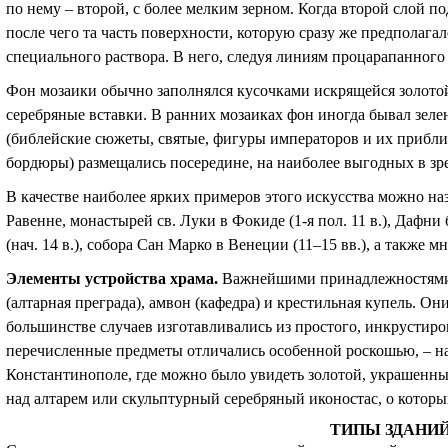
по нему – второй, с более мелким зерном. Когда второй слой п
после чего та часть поверхности, которую сразу же предполага
специального раствора. В него, следуя линиям процарапанного
Фон мозаики обычно заполнялся кусочками искрящейся золотой
серебряные вставки. В ранних мозаиках фон иногда бывал зел
(библейские сюжеты, святые, фигуры императоров и их прибл
бордюры) размещались посередине, на наиболее выгодных в з
В качестве наиболее ярких примеров этого искусства можно на
Равенне, монастырей св. Луки в Фокиде (1-я пол. 11 в.), Дафни
(нач. 14 в.), собора Сан Марко в Венеции (11–15 вв.), а также
Элементы устройства храма.
Важнейшими принадлежностями 
(алтарная преграда), амвон (кафедра) и крестильная купель. Он
большинстве случаев изготавливались из простого, инкрустиро
перечисленные предметы отличались особенной роскошью, – на
Константинополе, где можно было увидеть золотой, украшен
над алтарем или скульптурный серебряный иконостас, о котор
ТИПЫ ЗДАНИ