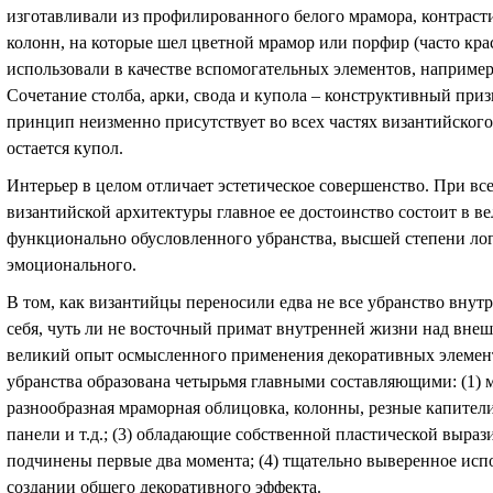
изготавливали из профилированного белого мрамора, контраст
колонн, на которые шел цветной мрамор или порфир (часто кра
использовали в качестве вспомогательных элементов, например
Сочетание столба, арки, свода и купола – конструктивный приз
принцип неизменно присутствует во всех частях византийског
остается купол.
Интерьер в целом отличает эстетическое совершенство. При в
византийской архитектуры главное ее достоинство состоит в в
функционально обусловленного убранства, высшей степени ло
эмоционального.
В том, как византийцы переносили едва не все убранство внутр
себя, чуть ли не восточный примат внутренней жизни над вне
великий опыт осмысленного применения декоративных элемент
убранства образована четырьмя главными составляющими: (1) 
разнообразная мраморная облицовка, колонны, резные капител
панели и т.д.; (3) обладающие собственной пластической выр
подчинены первые два момента; (4) тщательно выверенное испо
создании общего декоративного эффекта.