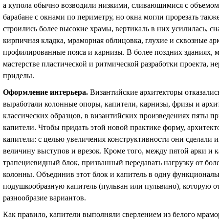
а купола обычно возводили низкими, сливающимися с объемом 
барабане с окнами по периметру, но окна могли прорезать такж
строились более высокие храмы, вертикаль в них усилилась, с
кирпичная кладка, мраморная облицовка, глухие и сквозные а
профилированные пояса и карнизы. В более поздних зданиях, м
мастерстве пластической и ритмической разработки проекта, 
приделы.
Оформление интерьера.
Византийские архитекторы отказались
выработали колонные опоры, капители, карнизы, фризы и архи
классических образцов, в византийских произведениях пяты пр
капители. Чтобы придать этой новой практике форму, архитек
капители: с целью увеличения конструктивности они сделали 
величину выступов и врезок. Кроме того, между пятой арки 
трапециевидный блок, призванный передавать нагрузку от бол
колонны. Объединив этот блок и капитель в одну функциональн
подушкообразную капитель (пульван
или
пульвино), которую о
разнообразие вариантов.
Как правило, капители выполняли сверлением из белого мрамо