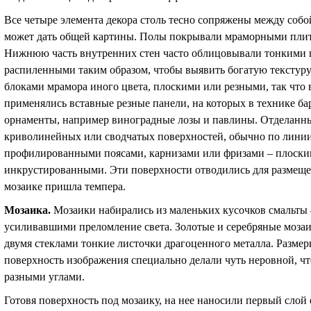
Все четыре элемента декора столь тесно сопряжены между собой
может дать общей картины. Полы покрывали мраморными плит
Нижнюю часть внутренних стен часто облицовывали тонкими 
распиленными таким образом, чтобы выявить богатую текстуру 
блоками мрамора иного цвета, плоскими или резными, так что 
применялись вставные резные панели, на которых в технике б
орнаменты, например виноградные лозы и павлины. Отделанн
криволинейных или сводчатых поверхностей, обычно по линии
профилированными поясами, карнизами или фризами – плоски
инкрустированными. Эти поверхности отводились для размещен
мозаике пришла темпера.
Мозаика.
Мозаики набирались из маленьких кусочков смальты 
усиливавшими преломление света. Золотые и серебряные моза
двумя стеклами тонкие листочки драгоценного металла. Размер
поверхность изображения специально делали чуть неровной, чт
разными углами.
Готовя поверхность под мозаику, на нее наносили первый слой