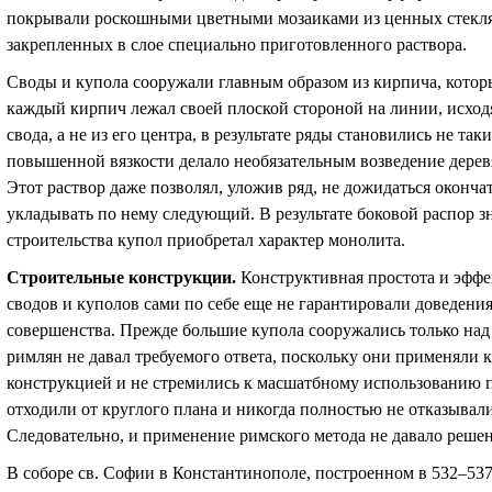
покрывали роскошными цветными мозаиками из ценных стекля
закрепленных в слое специально приготовленного раствора.
Своды и купола сооружали главным образом из кирпича, котор
каждый кирпич лежал своей плоской стороной на линии, исхо
свода, а не из его центра, в результате ряды становились не т
повышенной вязкости делало необязательным возведение дере
Этот раствор даже позволял, уложив ряд, не дожидаться оконча
укладывать по нему следующий. В результате боковой распор з
строительства купол приобретал характер монолита.
Строительные конструкции
.
Конструктивная простота и эффе
сводов и куполов сами по себе еще не гарантировали доведени
совершенства. Прежде большие купола сооружались только на
римлян не давал требуемого ответа, поскольку они применяли 
конструкцией и не стремились к масшатбному использованию п
отходили от круглого плана и никогда полностью не отказывал
Следовательно, и применение римского метода не давало реше
В соборе св. Софии в Константинополе, построенном в 532–53