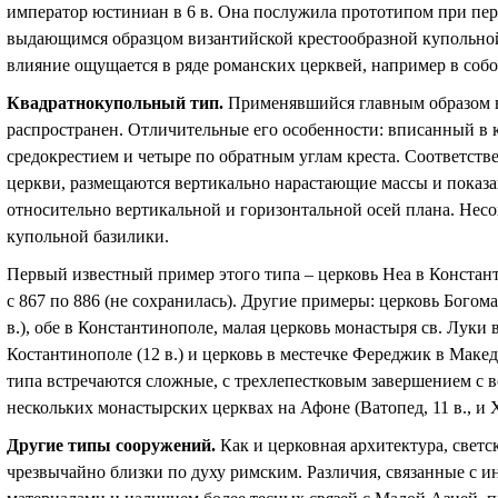
император юстиниан в 6 в. Она послужила прототипом при пер
выдающимся образцом византийской крестообразной купольной
влияние ощущается в ряде романских церквей, например в собо
Квадратнокупольный
тип.
Применявшийся главным образом в
распространен. Отличительные его особенности: вписанный в кв
средокрестием и четыре по обратным углам креста. Соответств
церкви, размещаются вертикально нарастающие массы и пока
относительно вертикальной и горизонтальной осей плана. Несом
купольной базилики.
Первый известный пример этого типа – церковь Неа в Констан
с 867 по 886 (не сохранилась). Другие примеры: церковь Богома
в.), обе в Константинополе, малая церковь монастыря св. Луки в
Костантинополе (12 в.) и церковь в местечке Фереджик в Макед
типа встречаются сложные, с трехлепестковым завершением с в
нескольких монастырских церквах на Афоне (Ватопед, 11 в., и Х
Другие типы сооружений.
Как и церковная архитектура, свет
чрезвычайно близки по духу римским. Различия, связанные с