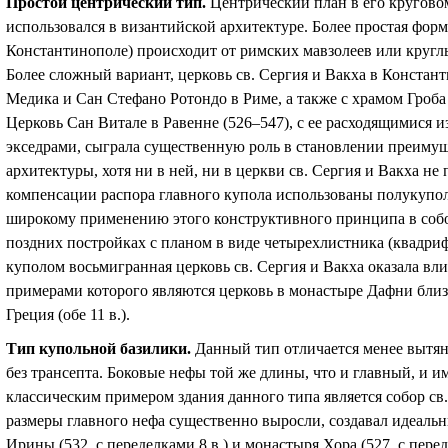
Простой центрический тип.
Центрический план в его кругово
использовался в византийской архитектуре. Более простая форм
Константинополе) происходит от римских мавзолеев или кругл
Более сложный вариант, церковь св. Сергия и Вакха в Констант
Медика и Сан Стефано Ротондо в Риме, а также с храмом Гроба
Церковь Сан Витале в Равенне (526–547), с ее расходящимися и
экседрами, сыграла существенную роль в становлении преимущ
архитектуры, хотя ни в ней, ни в церкви св. Сергия и Вакха не
компенсации распора главного купола использованы полукупо
широкому применению этого конструктивного принципа в собо
поздних постройках с планом в виде четырехлистника (квадри
куполом восьмигранная церковь св. Сергия и Вакха оказала вл
примерами которого являются церковь в монастыре Дафни близ
Греция (обе 11 в.).
Тип купольной базилики.
Данный тип отличается менее вытя
без трансепта. Боковые нефы той же длины, что и главный, и 
классическим примером здания данного типа является собор св
размеры главного нефа существенно выросли, создавал идеальн
Ирины (532, с переделками 8 в.) и монастыря Хора (527, с перед