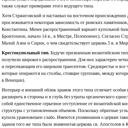
также служат примерами этого ведущего типа.
Хотя Стржиговский и настаивал на восточном происхождении д
прослеживается некоторая зависимость от римских памятников
Константина. Менее распространенный вариант купольной баз
Бронтохион, начало 14 в., в Мистре, Пелопоннес). Согласно Ст
Малой Азии и Сирии, о чем свидетельствует церковь 5 в. в Ми
Крестокупольный тип.
Будучи признанным византийским типо
получили широкого распространения. Для них характерен четк
и пересекающим его широким трансептом. Средокрестье и все 
которые опираются на столбы, стоящие группами, между котор
в Венеции).
Интерьер и внешний облик храмов этого типа отличает особая 
расширить в стороны и в глубь без утраты органического единс
собой единственное серьезное отступление от византийской ко
структуры с установленным объемом. Поскольку обратные углы
купола уравновешен слабо. Имеются упоминания о церкви таког
здания того же типа была знаменитая церковь св. Апостолов в 