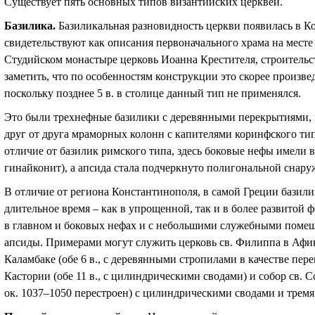
Существует пять основных типов византийских церквей.
Базилика.
Базиликальная разновидность церкви появилась в К
свидетельствуют как описания первоначального храма на месте 
Студийском монастыре церковь Иоанна Крестителя, строительст
заметить, что по особенностям конструкции это скорее произв
поскольку позднее 5 в. в столице данный тип не применялся.
Это были трехнефные базилики с деревянными перекрытиями,
друг от друга мраморных колонн с капителями коринфского типа
отличие от базилик римского типа, здесь боковые нефы имели в
гинайконит), а апсида стала подчеркнуто полигональной снару
В отличие от региона Константинополя, в самой Греции базил
длительное время – как в упрощенной, так и в более развитой
в главном и боковых нефах и с небольшими служебными помещ
апсиды. Примерами могут служить церковь св. Филиппа в Афин
Каламбаке (обе 6 в., с деревянными стропилами в качестве пере
Кастории (обе 11 в., с цилиндрическими сводами) и собор св. С
ок. 1037–1050 перестроен) с цилиндрическими сводами и тремя