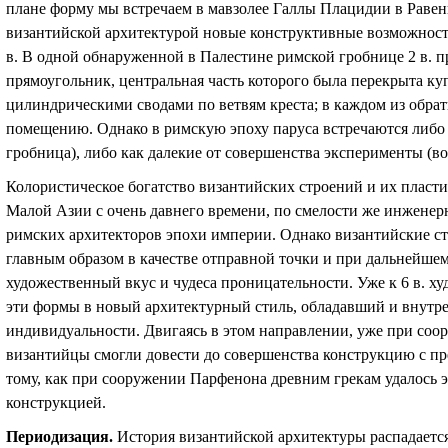
плане форму мы встречаем в мавзолее Галлы Плацидии в Равенн
византийской архитектурой новые конструктивные возможности
в. В одной обнаруженной в Палестине римской гробнице 2 в. п
прямоугольник, центральная часть которого была перекрыта к
цилиндрическими сводами по ветвям креста; в каждом из обра
помещению. Однако в римскую эпоху паруса встречаются либо 
гробница), либо как далекие от совершенства эксперименты (в
Колористическое богатство византийских строений и их пласти
Малой Азии с очень давнего времени, по смелости же инжене
римских архитекторов эпохи империи. Однако византийские ст
главным образом в качестве отправной точки и при дальнейше
художественный вкус и чудеса проницательности. Уже к 6 в. х
эти формы в новый архитектурный стиль, обладавший и внутр
индивидуальности. Двигаясь в этом направлении, уже при соо
византийцы смогли довести до совершенства конструкцию с п
тому, как при сооружении Парфенона древним грекам удалось э
конструкцией.
Периодизация.
История византийской архитектуры распадается 