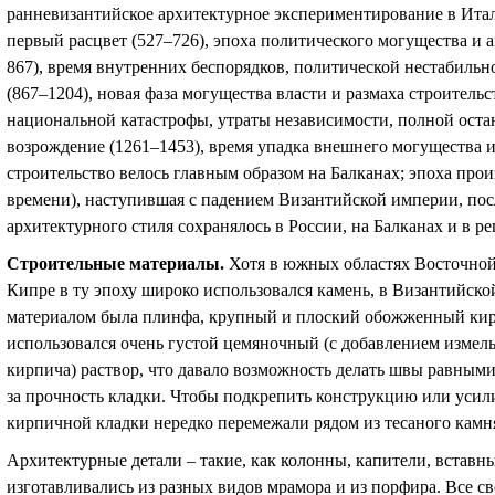
ранневизантийское архитектурное экспериментирование в Ита
первый расцвет (527–726), эпоха политического могущества и а
867), время внутренних беспорядков, политической нестабильно
(867–1204), новая фаза могущества власти и размаха строитель
национальной катастрофы, утраты независимости, полной остан
возрождение (1261–1453), время упадка внешнего могущества и
строительство велось главным образом на Балканах; эпоха прои
времени), наступившая с падением Византийской империи, посл
архитектурного стиля сохранялось в России, на Балканах и в 
Строительные материалы.
Хотя в южных областях Восточной
Кипре в ту эпоху широко использовался камень, в Византийс
материалом была плинфа, крупный и плоский обожженный кирп
использовался очень густой цемяночный (с добавлением изме
кирпича) раствор, что давало возможность делать швы равными
за прочность кладки. Чтобы подкрепить конструкцию или усили
кирпичной кладки нередко перемежали рядом из тесаного камн
Архитектурные детали – такие, как колонны, капители, вставны
изготавливались из разных видов мрамора и из порфира. Все св