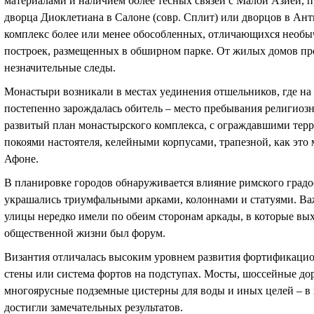
материалами и наличием более тесных связей с Малой Азией, п
дворца Диоклетиана в Салоне (совр. Сплит) или дворцов в Ан
комплекс более или менее обособленных, отличающихся необ
построек, размещенных в обширном парке. От жилых домов пр
незначительные следы.
Монастыри возникали в местах уединения отшельников, где на
постепенно зарождалась обитель – место пребывания религиоз
развитый план монастырского комплекса, с ограждавшими терр
покоями настоятеля, келейными корпусами, трапезной, как это
Афоне.
В планировке городов обнаруживается влияние римского градо
украшались триумфальными арками, колоннами и статуями. Ва
улицы нередко имели по обеим сторонам аркады, в которые вы
общественной жизни был форум.
Византия отличалась высоким уровнем развития фортификацио
стены или система фортов на подступах. Мосты, шоссейные дор
многоярусные подземные цистерны для воды и иных целей – в
достигли замечательных результатов.