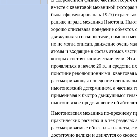
вместе с квантовой механикой (которая 
была сформулирована к 1925) играет та
раньше играла механика Ньютона. Ньют
хорошо описывала поведение объектов с
движущихся со скоростями, намного мен
но не могла описать движение очень мал
атомы и входящие в состав атомов част
которых состоят космические лучи. Эти 
проявляться в начале 20 в., и средства 
поистине революционными: квантовая 
рассматривающая поведение очень малых
ньютоновский детерминизм, а частная т
применимая к быстро движущимся телам
ньютоновское представление об абсолю
Ньютоновская механика по-прежнему п
практических расчетах и в тех разделах 
рассматриваемые объекты – планеты, са
достаточно велики и движутся со скоро