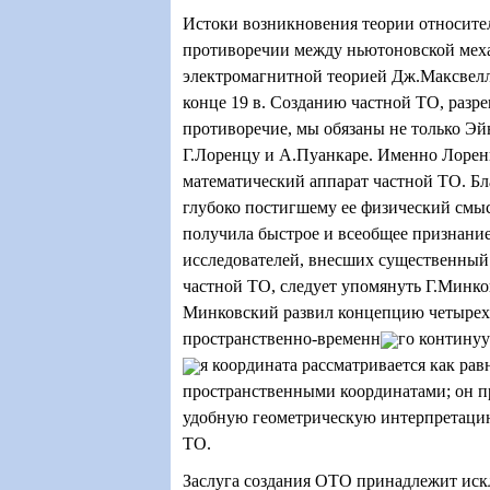
Истоки возникновения теории относител
противоречии между ньютоновской мех
электромагнитной теорией Дж.Максвелл
конце 19 в. Созданию частной ТО, разр
противоречие, мы обязаны не только Эй
Г.Лоренцу и А.Пуанкаре. Именно Лорен
математический аппарат частной ТО. Б
глубоко постигшему ее физический смыс
получила быстрое и всеобщее признание
исследователей, внесших существенный 
частной ТО, следует упомянуть Г.Минко
Минковский развил концепцию четыре
пространственно-временн
го континуу
я координата рассматривается как рав
пространственными координатами; он п
удобную геометрическую интерпретаци
ТО.
Заслуга создания ОТО принадлежит ис