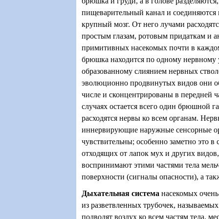
брюшка и груди, а в голове разделяются
пищеварительный канал и соединяются н
крупный мозг. От него лучами расходят
простым глазам, ротовым придаткам и а
примитивных насекомых почти в каждом
брюшка находится по одному нервному у
образованному слиянием нервных стволо
эволюционно продвинутых видов они 
числе и сконцентрированы в передней ча
случаях остается всего один брюшной га
расходятся нервы ко всем органам. Нер
иннервирующие наружные сенсорные ор
чувствительны; особенно заметно это в 
отходящих от лапок мух и других видов, 
воспринимают этими частями тела мель
поверхности (сигналы опасности), а такж
Дыхательная система
насекомых очень
из разветвленных трубочек, называемых
подводят воздух ко всем частям тела, ме