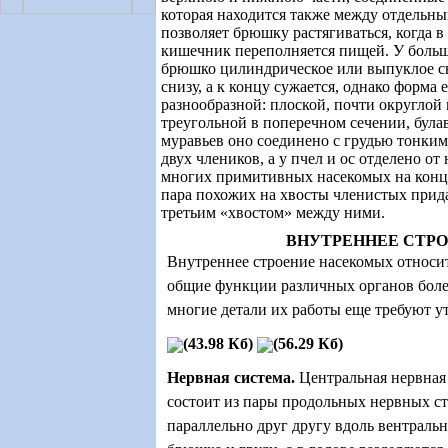
которая находится также между отдельны
позволяет брюшку растягиваться, когда в
кишечник переполняется пищей. У боль
брюшко цилиндрическое или выпуклое св
снизу, а к концу сужается, однако форма 
разнообразной: плоской, почти округлой 
треугольной в поперечном сечении, булав
муравьев оно соединено с грудью тонким
двух члеников, а у пчел и ос отделено от
многих примитивных насекомых на конц
пара похожих на хвосты членистых прида
третьим «хвостом» между ними.
ВНУТРЕННЕЕ СТР
Внутреннее строение насекомых относит
общие функции различных органов боле
многие детали их работы еще требуют у
(43.98 Кб)
(56.29 Кб)
Нервная система
.
Центральная нервная
состоит из пары продольных нервных ст
параллельно друг другу вдоль вентраль