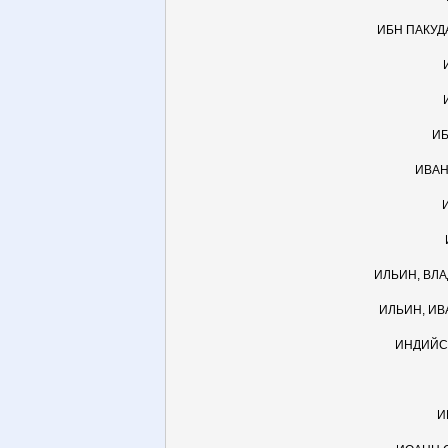
ИБН ПАКУД
ИБ
ИВАН
ИЛЬИН, ВЛ
ИЛЬИН, ИВ
ИНДИЙС
И