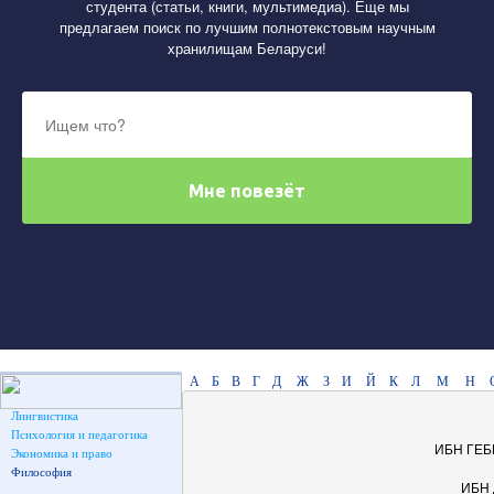
студента (статьи, книги, мультимедиа). Еще мы
предлагаем поиск по лучшим полнотекстовым научным
хранилищам Беларуси!
А
Б
В
Г
Д
Ж
З
И
Й
К
Л
М
Н
Лингвистика
Психология и педагогика
ИБН ГЕБ
Экономика и право
Философия
ИБН 