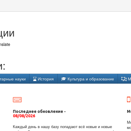
ции
nslate
:
тарные науки
История
Культура и образование
М
Последнее обновление -
М
08/08/2026
Мо
Каждый день в нашу базу попадают всё новые и новые
мо