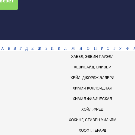
А
Б
В
Г
Д
Е
Ж
З
И
К
Л
М
Н
О
П
Р
С
Т
У
Ф
ХАББЛ, ЭДВИН ПАУЭЛЛ
ХЕВИСАЙД, ОЛИВЕР
ХЕЙЛ, ДЖОРДЖ ЭЛЛЕРИ
ХИМИЯ КОЛЛОИДНАЯ
ХИМИЯ ФИЗИЧЕСКАЯ
ХОЙЛ, ФРЕД
ХОКИНГ, СТИВЕН УИЛЬЯМ
ХООФТ, ГЕРАРД