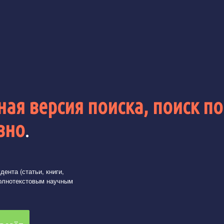
ая версия поиска, поиск по
вно
.
ента (статьи, книги,
олнотекстовым научным