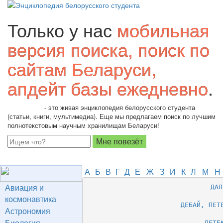
Только у нас
мобильная
версия поиска, поиск по
сайтам Беларуси,
апдейт базы ежедневно
.
Students.by
- это живая энциклопедия белорусского студента
(статьи, книги, мультимедиа). Еще мы предлагаем поиск по лучшим
полнотекстовым научным хранилищам Беларуси!
А
Б
В
Г
Д
Е
Ж
З
И
К
Л
М
Н
Авиация и
ДАЛ
космонавтика
ДЕБАЙ, ПЕТ
Астрономия
Биология
ДЕТЕ