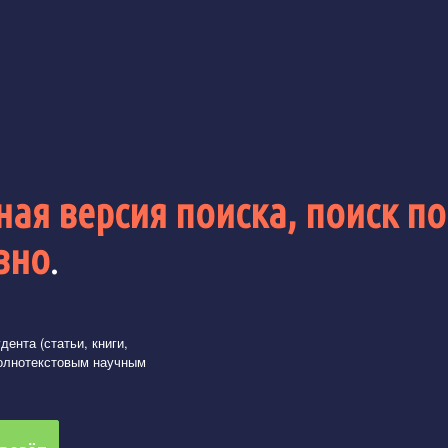
ая версия поиска, поиск по
вно
.
ента (статьи, книги,
олнотекстовым научным