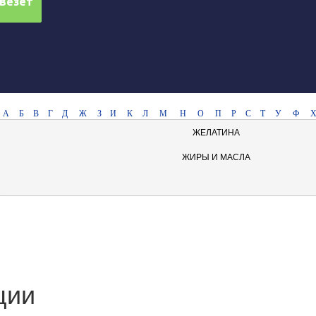
А
Б
В
Г
Д
Ж
З
И
К
Л
М
Н
О
П
Р
С
Т
У
Ф
ЖЕЛАТИНА
ЖИРЫ И МАСЛА
ции