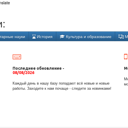
nslate
:
тарные науки
История
Культура и образование
М
Последнее обновление -
М
08/08/2026
Мо
Каждый день в нашу базу попадают всё новые и новые
мо
работы. Заходите к нам почаще - следите за новинками!