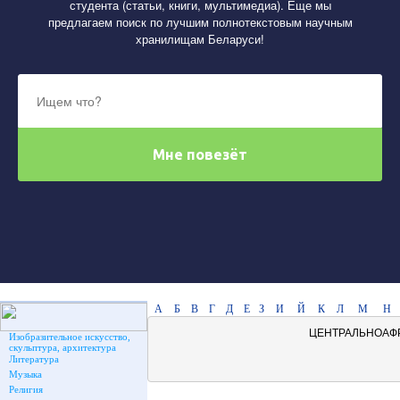
студента (статьи, книги, мультимедиа). Еще мы
предлагаем поиск по лучшим полнотекстовым научным
хранилищам Беларуси!
А
Б
В
Г
Д
Е
З
И
Й
К
Л
М
Н
ЦЕНТРАЛЬНОАФ
Изобразительное искусство,
скульптура, архитектура
Литература
Музыка
Религия