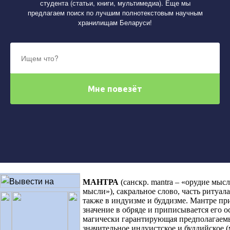
студента (статьи, книги, мультимедиа). Еще мы
предлагаем поиск по лучшим полнотекстовым научным
хранилищам Беларуси!
МАНТРА
(санскр. mantra – «орудие мыс
мысли»), сакральное слово, часть ритуала
также в индуизме и буддизме. Мантре п
значение в обряде и приписывается его о
магически гарантирующая предполагаемы
значительное индуистское и буддийское (