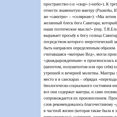
пространство») и «свар»
(«небо»). К тре
отнести знаменитую мантру (
Ригведы
, I
же «савитри» – «солярная»): «Мы хотим 
желанный блеск бога Савитара, которы
наши поэтические мысли!» (пер. Т.Я.Ели
выражает просьбу к богу солнца Савита
посредством которого энергетический з
быть направлен определенным образом. 
считавшаяся «матерью Вед», могла про
«дваждырожденным» и произносилась 
(шепотом, полушепотом или про себя) е
утренней и вечерней молитвы. Мантры 
место и в санскарах – обрядах «перехода
биологическо-социального состояния и
все они содержат мантры, и само посвя
сопровождается их произнесением. Про
слов рекомендовалось благочестивому
в частной жизни (которая также была в 
ритуализована), например, желавшему 