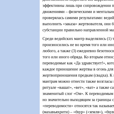
эффективны лишь при сопровождении 
движениями – физическими и ментальн
проверялась самими результатами: ведий
выполнить «заказа» жертвователя, они 
субстанции правильно направленной ма
Среди ведийских мантр выделялись (1) т
произносились не во время того или иног
любого, а также (3) ежедневно безотно
того или иного обряда. Ко вторым относ
переводимые как «Да здравствует!», ко
каждое приношение жертвы в огонь для 
жертвоприношения предкам (свадха). К
мантрам можно отнести также возгласы
ритуале «вашат», «вет», «ват» а также 
знаменитый слог «Ом»
.
К переводимым 
но значительно выходящим за границы 
«переводимости» относятся так называе
(махавьяхрити) – «бхур» («земля»), «бху