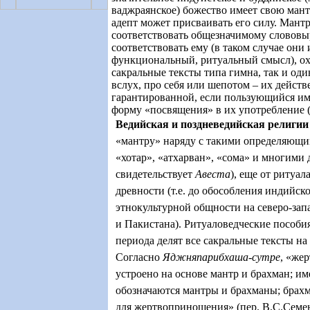
ваджраянское) божество имеет свою мант
адепт может присваивать его силу. Мант
соответствовать общезначимому словов
соответствовать ему (в таком случае он
функциональный, ритуальный смысл), ох
сакральные тексты типа гимна, так и оди
вслух, про себя или шепотом – их действ
гарантированной, если пользующийся им
форму «посвящения» в их употребление 
Ведийская и поздневедийская религи
«мантру» наряду с такими определяющи
«хотар», «атхарван», «сома» и многими 
свидетельствует
Авеста
), еще от ритуа
древности (т.е. до обособления индийск
этнокультурной общности на северо-за
и Пакистана). Ритуаловедческие пособи
периода делят все сакральные тексты н
Согласно
Яджняпарибхаша-сутре
, «же
устроено на основе мантр и брахман; и
обозначаются мантры и брахманы; брах
для жертвоприношения» (пер. В.С.Семе