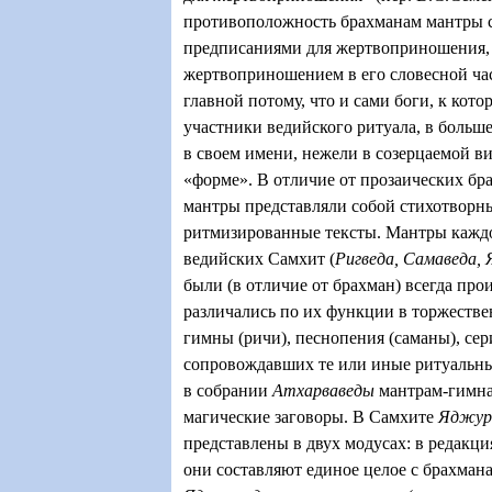
противоположность брахманам мантры с
предписаниями для жертвоприношения,
жертвоприношением в его словесной час
главной потому, что и сами боги, к кот
участники ведийского ритуала, в больш
в своем имени, нежели в созерцаемой 
«форме». В отличие от прозаических бр
мантры представляли собой стихотворн
ритмизированные тексты. Мантры каждо
ведийских Самхит (
Ригведа, Самаведа,
были (в отличие от брахман) всегда про
различались по их функции в торжестве
гимны (ричи), песнопения (саманы), сер
сопровождавших те или иные ритуальны
в собрании
Атхарваведы
мантрам-гимна
магические заговоры. В Самхите
Яджур
представлены в двух модусах: в редакц
они составляют единое целое с брахман