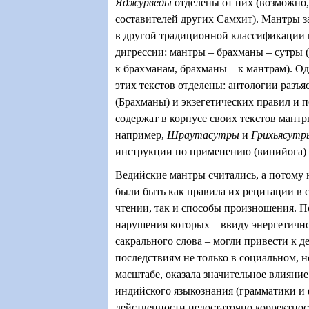
Яджурведы
отделены от них (возможно,
составителей других Самхит). Мантры 
в другой традиционной классификации в
дигрессии: мантры – брахманы – сутры (
к брахманам, брахманы – к мантрам). Од
этих текстов отделены: антологии разъя
(Брахманы) и экзегетических правил и 
содержат в корпусе своих текстов мантр
например,
Шраутасутры
и
Грихьясутр
инструкции по применению (винийога) 
Ведийские мантры считались, а потом
были быть как правила их рецитации в
чтении, так и способы произношения. П
нарушения которых – ввиду энергетичн
сакрального слова – могли привести к 
последствиям не только в социальном, н
масштабе, оказала значительное влияние
индийского языкознания (грамматики и 
действенности недостаточно корректнос