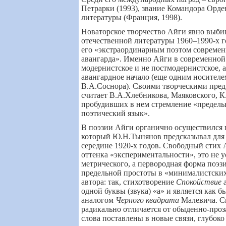
Петрарки (1993), звание Командора Орде
литературы (Франция, 1998).
Новаторское творчество Айги явно выбив
отечественной литературы 1960–1990-х г
его «экстраординарным поэтом современ
авангарда». Именно Айги в современной 
модернистское и не постмодернистское, 
авангардное начало (еще одним носителе
В.А.Соснора). Своими творческими пре
считает В.А.Хлебникова, Маяковского, К
пробудивших в нем стремление «предельн
поэтический язык».
В поэзии Айги органично осуществился п
который Ю.Н.Тынянов предсказывал для 
середине 1920-х годов. Свободный стих
оттенка «экспериментальности», это не 
метрического, а первородная форма поэз
предельной простоты в «минималистски
автора: так, стихотворение
Спокойствие г
одной буквы (звука) «а» и является как 
аналогом
Черного квадрата
Малевича. С
радикально отличается от обыденно-проза
слова поставлены в новые связи, глубок