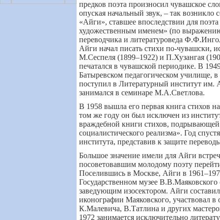
предков поэта произносил чувашское слов
опуская начальный звук, – так возникло
«Айги», ставшее впоследствии для поэт
художественным именем» (по выражени
переводчика и литературоведа Ф.Ф.Ингол
Айги начал писать стихи по-чувашски, 
М.Сеспеля
(1899
–
1922)
и П.Хузангая
(19
печатался в чувашской периодике. В 194
Батыревском педагогическом училище, в 
поступил в Литературный институт им. А
занимался в семинаре М.А.Светлова.
В 1958 вышла его первая книга стихов на
том же году он был исключен из институ
враждебной книги стихов, подрывающей
социалистического реализма». Год спуст
института, представив к защите переводы
Большое значение имели для Айги встреч
посоветовавшим молодому поэту перейти
Поселившись в Москве, Айги в 1961–197
Государственном музее В.В.Маяковского
заведующим изосектором. Айги составил
иконографии Маяковского, участвовал в
К.Малевича, В.Татлина и других мастеро
1972 занимается исключительно литерату