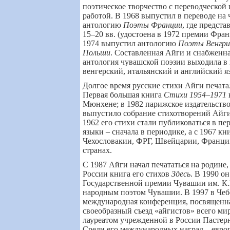
поэтическое творчество с переводческой 
работой. В 1968 выпустил в переводе на
антологию
Поэты Франции
, где предст
15–20 вв. (удостоена в 1972 премии Фра
1974 выпустил антологию
Поэты Венгри
Польши
. Составленная Айги и снабженн
антология чувашской поэзии выходила в 
венгерский, итальянский и английский я
Долгое время русские стихи Айги печата
Первая большая книга
Стихи 1954–1971
Мюнхене
;
в 1982 парижское издательств
выпустило собрание стихотворений Айг
1962 его стихи стали публиковаться в п
языки – сначала в периодике, а с 1967 
Чехословакии, ФРГ, Швейцарии, Франци
странах.
С 1987 Айги начал печататься на родине,
России книга его стихов
Здесь
. В 1990 о
Государственной премии Чувашии им. К.В
народным поэтом Чувашии. В 1997 в Чеб
международная конференция, посвященная
своеобразный съезд «айгистов» всего ми
лауреатом учрежденной в России Пастер
Среди его международных наград – евро