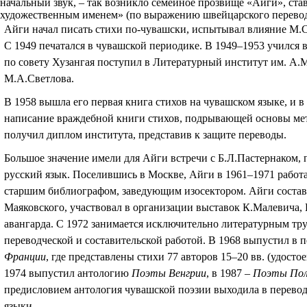
начальный звук, – так возникло семейное прозвище «Айги», ст
художественным именем» (по выражению швейцарского перевод
Айги начал писать стихи по-чувашски, испытывал влияние М.
С 1949 печатался в чувашской периодике. В 1949–1953 учился 
по совету Хузангая поступил в Литературный институт им. А.М
М.А.Светлова.
В 1958 вышла его первая книга стихов на чувашском языке, и в
написание враждебной книги стихов, подрывающей основы мето
получил диплом института, представив к защите переводы.
Большое значение имели для Айги встречи с Б.Л.Пастернаком,
русский язык. Поселившись в Москве, Айги в 1961–1971 работ
старшим библиографом, заведующим изосектором. Айги соста
Маяковского, участвовал в организации выставок К.Малевича, 
авангарда. С 1972 занимается исключительно литературным труд
переводческой и составительской работой. В 1968 выпустил в
Франции
, где представлены стихи 77 авторов 15–20 вв. (удост
1974 выпустил антологию
Поэты Венгрии
, в 1987 –
Поэты По
предисловием антология чувашской поэзии выходила в перевод
языки.