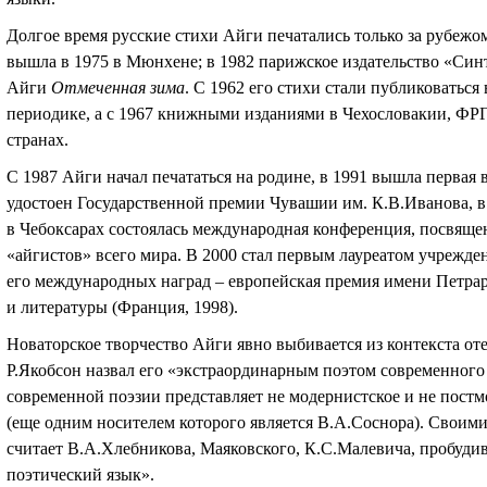
Долгое время русские стихи Айги печатались только за рубежо
вышла в 1975 в Мюнхене
;
в 1982 парижское издательство «Син
Айги
Отмеченная зима
. С 1962 его стихи стали публиковаться
периодике, а с 1967 книжными изданиями в Чехословакии, ФР
странах.
С 1987 Айги начал печататься на родине, в 1991 вышла первая 
удостоен Государственной премии Чувашии им. К.В.Иванова, в
в Чебоксарах состоялась международная конференция, посвящен
«айгистов» всего мира. В 2000 стал первым лауреатом учрежд
его международных наград – европейская премия имени Петрар
и литературы (Франция, 1998).
Новаторское творчество Айги явно выбивается из контекста от
Р.Якобсон назвал его «экстраординарным поэтом современного
современной поэзии представляет не модернистское и не постм
(еще одним носителем которого является В.А.Соснора). Свои
считает В.А.Хлебникова, Маяковского, К.С.Малевича, пробудив
поэтический язык».