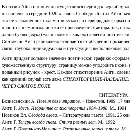
В поэзии Айги органично осуществился переход к верлибру, к
поэзии еще в середине 1920-х годов. Свободный стих Айги на
это не усложнение стиха метрического, а первородная форма п
простоты в «минималистских» произведениях автора: так, сти
одной буквы (звука) «а» и является как бы словесно-поэтическ
Синтаксис Айги радикально отличается от обыденно-прозаическ
связи, глубоко индивидуальна и пунктуация, выполняющая рол
Айги придает большое значение поэтической графике: оформле
художественную структуру: страницу можно уподобить иконе, 
поданный рисунок – крест. Каждое стихотворение Айги, словно
как крайний случай есть даже
СТИХОТВОРЕНИЕ-НАЗВАНИЕ: 
ЧЕРЕЗ СЖАТОЕ ПОЛЕ.
ЛИТЕРАТУРА
Вознесенский А.
Поэзия без нитратов.
– Известия, 1989, 17 ян
Айги Г.
Здесь. Избранные стихотворения 1954–1988
. М., 1991
Новиков Вл.
Свобода слова.
– Литературная газета, 1991, 25 се
Айги Г.
Теперь всегда снега. Стихи разных лет.
М., 1992
Айги Г.
Поэзия-как-Молчание. Разрозненные записи к теме
. М.,