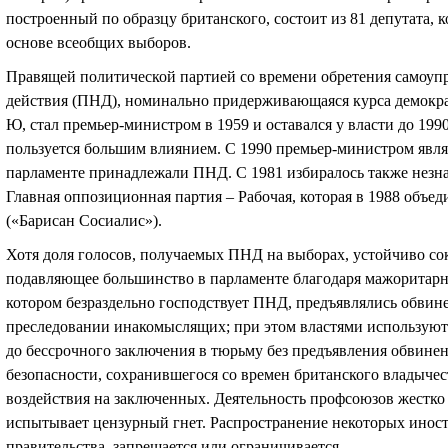
построенный по образцу британского, состоит из 81 депутата, к
основе всеобщих выборов.
Правящей политической партией со времени обретения самоупр
действия (ПНД), номинально придерживающаяся курса демокра
Ю, стал премьер-министром в 1959 и оставался у власти до 199
пользуется большим влиянием. С 1990 премьер-министром являет
парламенте принадлежали ПНД. С 1981 избиралось также незна
Главная оппозиционная партия – Рабочая, которая в 1988 объе
(«Барисан Сосиалис»).
Хотя доля голосов, получаемых ПНД на выборах, устойчиво сок
подавляющее большинство в парламенте благодаря мажоритарно
котором безраздельно господствует ПНД, предъявлялись обвин
преследовании инакомыслящих; при этом властями используютс
до бессрочного заключения в тюрьму без предъявления обвинен
безопасности, сохранившегося со времен британского владыче
воздействия на заключенных. Деятельность профсоюзов жестко 
испытывает цензурный гнет. Распространение некоторых инос
правительства, запрещается или ограничивается.