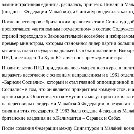
административная единица, распалась, причем о.Пинанг и Мал
(позднее – Федерации Малайзии), а Сингапур выделился как от
После переговоров с британским правительством Сингапур доб
провозглашен «автономным государством» в составе Содружест
страной переходило к Законодательной ассамблее и избираемому
премьер-министром, которым становился лидер партии большин
китайцы, глава государства должен был быть малайцем. Выбор
ПНД, и ее лидер Ли Куан Ю занял пост премьер-министра.
Правительство ПНД придерживалось умеренного курса в полит
выражать несогласие с основным направлением и в 1961 отдели
«Барисан Сосиалис», который и стал главной оппозиционной 
Сосиалис» в том, что он является прикрытием коммунистов, и 
организации. Опасения, что коммунисты могут придти к власт
на переговоры с лидерами Малайской Федерации, в результате 
слиянии этих государств. В 1963 была создана Федерация Мал
британские владения на о.Калимантан – Саравак и Сабах.
После создания Федерации между Сингапуром и Малайей возн