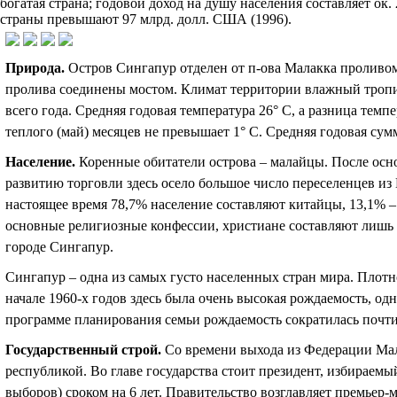
богатая страна; годовой доход на душу населения составляет ок. 
страны превышают 97 млрд. долл. США (1996).
Природа
.
Остров Сингапур отделен от п-ова Малакка проливом
пролива соединены мостом. Климат территории влажный тропи
всего года. Средняя годовая температура 26
°
С, а разница темпе
теплого (май) месяцев не превышает 1
°
С. Средняя годовая сум
Население
.
Коренные обитатели острова – малайцы. После осн
развитию торговли здесь осело большое число переселенцев из
настоящее время 78,7% население составляют китайцы, 13,1% 
основные религиозные конфессии, христиане составляют лишь 
городе Сингапур.
Сингапур – одна из самых густо населенных стран мира. Плотно
начале 1960-х годов здесь была очень высокая рождаемость, о
программе планирования семьи рождаемость сократилась почти 
Государственный строй
.
Со времени выхода из Федерации Мал
республикой. Во главе государства стоит президент, избираемы
выборов) сроком на 6 лет. Правительство возглавляет премьер