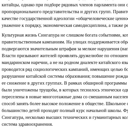
китайцы, однако при подборе рядовых членов парламента они
пропорционального представительства и других групп. Правит
качестве государственной идеологии «общечеловеческие ценност
уважение к порядку, экономическая самодисциплина, а также р
Культурная жизнь Сингапура не слишком богата событиями, к
правительственным кампаниям. На улицах поддерживается обр
подвергаются значительным штрафам за мелкие нарушения (нап
Власти призывают жителей проявлять дружелюбие по отношению
мандаринском наречии, а не на родном диалекте китайского язы
проводится ряд социологических кампаний, имеющих целью бо
разрушение китайской системы образования; повышение рожда
ее снижение в других группах. В рамках обширной программы б
были уничтожены трущобы, в которых теснилось этнически од
переселены в новые многоэтажные дома со смешанным населен
способ занять более высокое положение в обществе. Школьное о
большинство детей проходят полный курс начальной школы. 
Сингапура, несколько высших технических и гуманитарных кол
система здравоохранения.