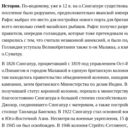
История
.
По-видимому, уже в 12 в. на о.Сингапуре существов
поселение было разрушено, предположительно яванской импер
Рафлс выбрал это место для постройки нового порта для брит
всего несколько семей малайских рыбаков. Рафлс получил разр
правителя, опередив голландцев, которые тоже претендовали н
смирились с тем, что считали незаконной аннексией, и было п
Голландия уступала Великобритании также п-ов Малакка, а вз
о.Суматру.
В 1826 Сингапур, процветавший с 1819 под управлением Ост-
о.Пинангом и городом Малаккой в единую британскую колонию
там находилось правительство объединенной колонии, находив
кампании, затем британского Министерства по делам Индии. В
получившей статус коронной колонии, перешло к министерст
благосостоянию Сингапура в большой степени способствовало
Джохор, соединившего Сингапур с материком, а также постройк
столице Таиланда Бангкоку. В 1922 Сингапур стал основной в
в Юго-Восточной Азии. Несмотря на военные укрепления, 15 ф
В 1945 он был освобожден. В 1946 колония Стрейтс-Сетлментс,