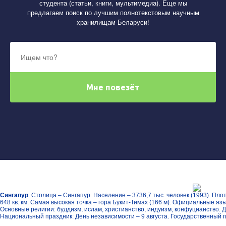
студента (статьи, книги, мультимедиа). Еще мы
предлагаем поиск по лучшим полнотекстовым научным
хранилищам Беларуси!
Сингапур
. Столица – Сингапур. Население – 3736,7 тыс. человек (1993). Пло
648 кв. км. Самая высокая точка – гора Букит-Тимах (166 м). Официальные язы
Основные религии: буддизм, ислам, христианство, индуизм, конфуцианство. 
Национальный праздник: День независимости – 9 августа. Государственный г