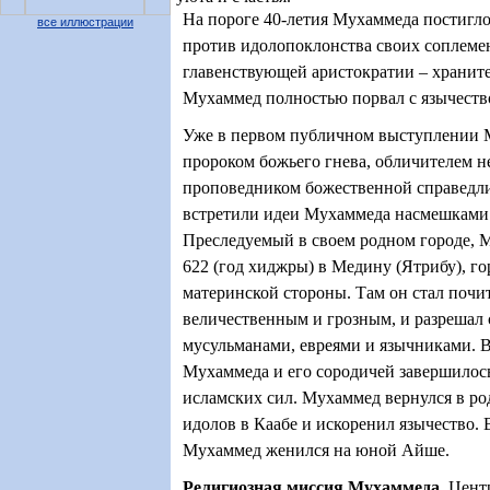
На пороге 40-летия Мухаммеда постигло
все иллюстрации
против идолопоклонства своих соплеме
главенствующей аристократии – хранит
Мухаммед полностью порвал с язычеств
Уже в первом публичном выступлении 
пророком божьего гнева, обличителем н
проповедником божественной справедл
встретили идеи Мухаммеда насмешками 
Преследуемый в своем родном городе, 
622 (год хиджры) в Медину (Ятрибу), го
материнской стороны. Там он стал почи
величественным и грозным, и разрешал
мусульманами, евреями и язычниками. 
Мухаммеда и его сородичей завершилос
исламских сил. Мухаммед вернулся в ро
идолов в Каабе и искоренил язычество.
Мухаммед женился на юной Айше.
Религиозная миссия Мухаммеда
.
Цент