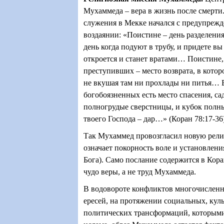
Мухаммеда – вера в жизнь после смерти
служения в Мекке начался с предупрежд
воздаянии: «Поистине – день разделения 
день когда подуют в трубу, и придете вы
откроется и станет вратами… Поистине, 
преступивших – место возврата, в котор
не вкушая там ни прохлады ни питья… 
богобоязненных есть место спасения, са
полногрудые сверстницы, и кубок полн
твоего Господа – дар…» (Коран 78:17-36)
Так Мухаммед провозгласил новую рели
означает покорность воле и установлен
Бога). Само послание содержится в Кора
чудо веры, а не труд Мухаммеда.
В водовороте конфликтов многочисленн
ересей, на протяжении социальных, кул
политических трансформаций, которыми