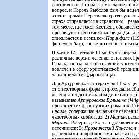
болтливости. Потом это молчание ставит
вопрос, и Король-Рыболов был бы исцеле
за этот промах Персевалю грозят ужасны
страха отправляется в странствия – разы
том месте, где текст Кретьена обрываетс
преследуют всевозможные беды. Дальне
описывается в немецком
Парцифале
(11
фон Эшенбаха, частично основанном на 
В конце 12 – начале 13 вв. были широк
различные версии легенды о поисках Гра
Грааль, изначально обладавший магичес
вовлечен в сферу христианской традици
чаша причастия (дароносица).
Для Артуровской литературы 13 в. в це
от стихотворных форм к прозе, дальней
легенд и тенденция к объединению текст
называемая
Артуровская Вульгата
(
Vulg
прозаических французских романов: 1)
Граале
, c
одержащая начальные сведения 
чудотворных свойствах; 2)
Мерлин
, рас
Мерлина
Роберта де Борна с добавления
источников; 3)
Прозаический Ланселот
,
различными подробностями рассказ о дет