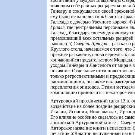
воспитании у мудрой Владычицы Озера; 
знающим себе равных рыцарем короля А
Гиневру и сокрушался о своей греховной
ему было не дано достичь Святого Грааля
Галахада с дочерью Увечного короля; 4)
Грааля
, где центральным персонажем яв
Галахад, благодаря своему духовному с
превзошедший всех остальных рыцарей К
наконец 5)
Смерть Артура
– рассказ о р
Круглого стола, начавшемся с того, что 
прежнее раскаяние, снова вернулся к св
кончающийся предательством Модреда, 
уходом Гиневры и Ланселота от мира в 
покаяние. Отдельные нити повествовани
только ретроспективными и предвосх
напоминаниями, но также и характерн
переплетения эпизодов. Этими методам
компиляцию привносится некоторое еди
Артуровский прозаический цикл 13 в. о
воздействие на более поздние рыцарск
Италии, Испании, Нидерландах, Ирланд
Его влияние особенно сказалось на сам
английской Артуровской книге –
Смерт
Авторское название книги неизвестно:
печатник У.Кэкстон выпущенный им в 1