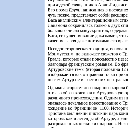
приходской священник в Арли-Риджисе 
Его поэма
Брут
, написанная в последне
чуть позже, представляет собой расшир
Васа английским аллитерационным стих
Лайамона сохранилась только в двух спи
большого числа манускриптов, содержа
Васа, ее существование доказывает, что
качестве героя даже потомками его враг
Псевдоисторическая традиция, основан
Монмутским, не включает сюжетов о Три
Граале, которые стали повсеместно изве
благодаря французским романам. Во фр
Артуровские темы (вторая половина 12 в
изображается как отправная точка прик
но сам Артур не играет в них центральн
Однако авторитет легендарного короля б
что его образ втягивал в Артуровскую 
различного происхождения. Одним из ни
оказалось печальное повествование о Т
хождение во Франции ок. 1160. Истори
Тристана был некий пиктский царь конца
котором, как и легенды об Артуре, хран
разгромленных кельтских народов. Нек