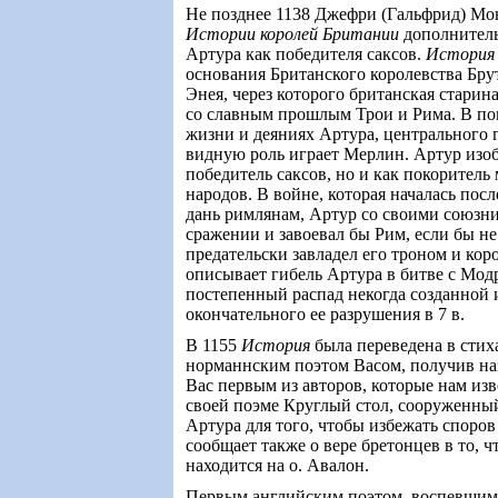
Не позднее 1138 Джефри (Гальфрид) Мо
Истории королей Британии
дополнитель
Артура как победителя саксов.
История
основания Британского королевства Бр
Энея, через которого британская старин
со славным прошлым Трои и Рима. В п
жизни и деяниях Артура, центрального г
видную роль играет Мерлин. Артур изоб
победитель саксов, но и как покоритель
народов. В войне, которая началась посл
дань римлянам, Артур со своими союзни
сражении и завоевал бы Рим, если бы н
предательски завладел его троном и ко
описывает гибель Артура в битве с Мод
постепенный распад некогда созданной 
окончательного ее разрушения в 7 в.
В 1155
История
была переведена в стих
норманнским поэтом Васом, получив н
Вас первым из авторов, которые нам из
своей поэме Круглый стол, сооруженны
Артура для того, чтобы избежать споров
сообщает также о вере бретонцев в то, 
находится на о. Авалон.
Первым английским поэтом, воспевшим