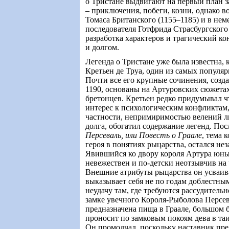
о Тристане выдвигают на первый план 
– приключения, побеги, козни, однако 
Томаса Британского (1155–1185) и в нем
последователя Готфрида Страсбургского 
разработка характеров и трагический к
и долгом.
Легенда о Тристане уже была известна, к
Кретьен де Труа, один из самых популяр
Почти все его крупные сочинения, созд
1190, основаны на Артуровских сюжетах
бретонцев. Кретьен редко придумывал что
интерес к психологическим конфликтам
частности, непримиримостью велений л
долга, обогатил содержание легенд. По
Персеваль, или Повесть о Граале
, тема 
героя в понятиях рыцарства, остался не
Явившийся ко двору короля Артура юн
невежествен и по-детски неотзывчив на
Внешние атрибуты рыцарства он усваив
выказывает себя не по годам доблестны
неудачу там, где требуются рассудительн
замке увечного Короля-Рыболова Персев
предназначена пища в Граале, большом 
проносит по замковым покоям дева в та
Он промолчал, поскольку наставник пред