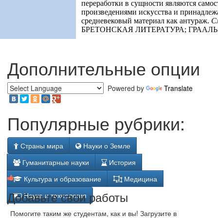
переработки в сущности являются само
произведениями искусства и принадлежат
средневековый материал как антураж.
С
БРЕТОНСКАЯ ЛИТЕРАТУРА
;
ГРААЛЬ
Дополнительные опции
Powered by
Translate
Популярные рубрики:
Страны мира
Науки о Земле
Гуманитарные науки
История
Культура и образование
Медицина
Добавьте свои работы
Наука и технология
Помогите таким же студентам, как и вы! Загрузите в