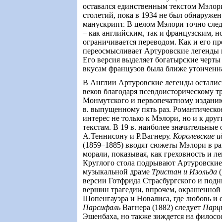
оставался единственным текстом Мэлор
столетий, пока в 1934 не был обнаруже
манускрипт. В целом Мэлори точно сле
– как английским, так и французским, но
ограничивается переводом. Как и его п
переосмысливает Артуровские легенды в
Его версия выделяет богатырские черты 
вкусам французов была ближе утонченна
В Англии Артуровские легенды осталис
веков благодаря псевдоисторическому 
Монмутского и первопечатному изданию
в. выпущенному пять раз. Романтическ
интерес не только к Мэлори, но и к др
текстам. В 19 в. наиболее значительные
А.Теннисону и Р.Вагнеру.
Королевские и
(1859–1885) вводят сюжеты Мэлори в р
морали, показывая, как греховность и 
Круглого стола подрывают Артуровские 
музыкальной драме
Тристан и Изольда
(
версии Готфрида Страсбургского и подн
вершин трагедии, впрочем, окрашенно
Шопенгауэра и Новалиса, где любовь и с
Парсифаль
Вагнера (1882) следует
Парц
Эшенбаха, но также зиждется на филосо