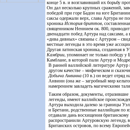
конце 5 в. и возглавивший их борьбу про
Он дал несколько крупных сражений, за
победой при горе Бадон на юге Британии
саксы одержали верх, слава Артура не п
хроника
История бриттов
, составленна
священником Неннием ок. 800, приводит 
двенадцати побед Артура над саксами, а в
«дива дивных» связаны с Артуром – свиде
местные легенды в это время уже ассоци
Другая латинская хроника, созданная в У
Камбрии
, упоминает не только победу у 
Камблане, в которой пали Артур и Модре
В ранней валлийской литературе Артур 
другом качестве – мифическом и сказоч
Добыча Анвинна
(
10
в.) он ведет отряд 
Анвинн (она же – загробный мир кельто
намерением завладеть магическими тал
Таким образом, документы, отразивши
легенды, имеют валлийское происхожде
Артура выходила далеко за границы Уэ
и Бретани, родственные валлийцам по яз
отдавали дань восхищения британскому
распространили Артуровскую легенду, 
Британских островов, по всему Европей