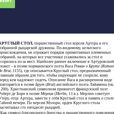
КРУГЛЫЙ СТОЛ
,
пиршественный стол короля Артура и его
избранной рыцарской дружины. По-видимому, кельтского
происхождения, он отражает порядок примитивных племенных
собраний, на которых все участники усаживались за стол и
ссорились из-за мест. Наиболее раннее включение в Артуровский
сюжет – в поэме норманнского поэта Васа
Роман о Бруте
(
Roman
de Brut
,
1155), где описывается Круглый стол, предназначенный
главным образом для того, чтобы пирующие не спорили, кому
перед кем надлежит сидеть. Описание Васа в расширенном виде
повторяется в поэме
Брут
(
Brut
)
английского поэта Лайамона (ок
1200). Христианский символизм привнесет французский поэт
Роберт де Борн в поэме
Мерлин
(
Merlin
,
13 в.
)
.
Мерлин советует
Утеру, отцу Артура, завести у себя Круглый стол в память о столе
Тайной вечери. По версии Мэлори, орден Круглого стола
насчитывал сто пятьдесят рыцарей.
Как символ благородного братства и рыцарственного поведения