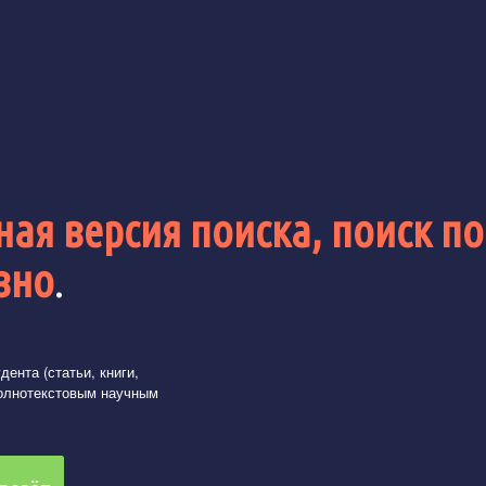
ая версия поиска, поиск по
вно
.
ента (статьи, книги,
олнотекстовым научным