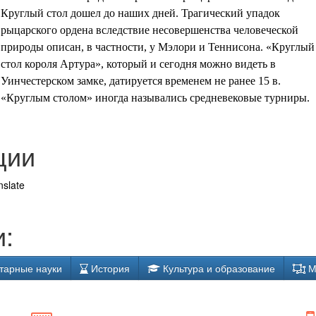
Круглый стол дошел до наших дней. Трагический упадок
рыцарского ордена вследствие несовершенства человеческой
природы описан, в частности, у Мэлори и Теннисона. «Круглый
стол короля Артура», который и сегодня можно видеть в
Уинчестерском замке, датируется временем не ранее 15 в.
«Круглым столом» иногда назывались средневековые турниры.
ции
nslate
:
тарные науки
История
Культура и образование
М