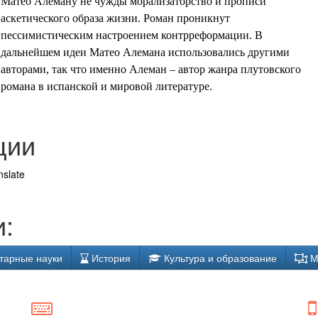
Матео Алеману не чужды морализаторство и прописи
аскетического образа жизни. Роман проникнут
пессимистическим настроением контрреформации. В
дальнейшем идеи Матео Алемана использовались другими
авторами, так что именно Алеман – автор жанра плутовского
романа в испанской и мировой литературе.
ции
nslate
:
тарные науки
История
Культура и образование
М