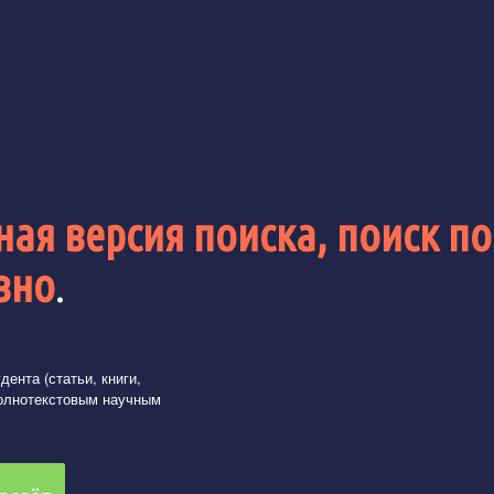
ая версия поиска, поиск по
вно
.
ента (статьи, книги,
олнотекстовым научным