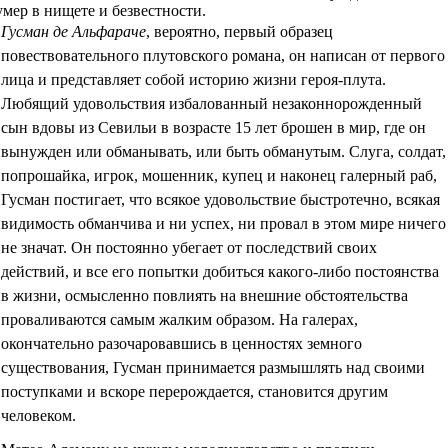
умер в нищете и безвестности.
Гусман де Альфараче
, вероятно, первый образец
повествовательного плутовского романа, он написан от первого
лица и представляет собой историю жизни героя-плута.
Любящий удовольствия избалованный незаконнорожденный
сын вдовы из Севильи в возрасте 15 лет брошен в мир, где он
вынужден или обманывать, или быть обманутым. Слуга, солдат,
попрошайка, игрок, мошенник, купец и наконец галерный раб,
Гусман постигает, что всякое удовольствие быстротечно, всякая
видимость обманчива и ни успех, ни провал в этом мире ничего
не значат. Он постоянно убегает от последствий своих
действий, и все его попытки добиться какого-либо постоянства
в жизни, осмысленно повлиять на внешние обстоятельства
проваливаются самым жалким образом. На галерах,
окончательно разочаровавшись в ценностях земного
существования, Гусман принимается размышлять над своими
поступками и вскоре перерождается, становится другим
человеком.