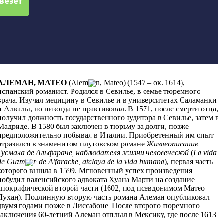
АЛЕМАН, МАТЕО
(Alem
n, Mateo)
(1547 – ок. 1614),
испанский романист. Родился в Севилье, в семье тюремного
врача. Изучал медицину в Севилье и в университетах Саламанки
и Алкалы, но никогда не практиковал. В 1571, после смерти отца,
получил должность государственного аудитора в Севилье, затем 
Мадриде. В 1580 был заключен в тюрьму за долги, позже
предположительно побывал в Италии. Приобретенный им опыт
отразился в знаменитом плутовском романе
Жизнеописание
Гусмана де Альфараче, наблюдателя жизни человеческой
(
La vida
de Guzm
n de Alfarache, atalaya de la vida humana
), первая часть
которого вышла в 1599. Мгновенный успех произведения
побудил валенсийского адвоката Хуана Марти на создание
апокрифической второй части (1602, под псевдонимом Матео
Лухан). Подлинную вторую часть романа Алеман опубликовал
двумя годами позже в Лиссабоне. После второго тюремного
заключения 60-летний Алеман отплыл в Мексику, где после 1613