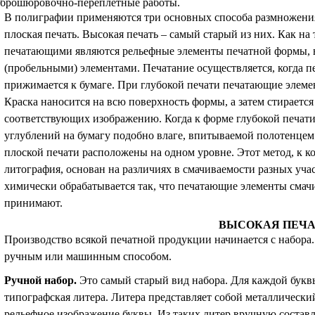
брошюровочно-переплетные работы.
В полиграфии применяются три основных способа размножения 
плоская печать. Высокая печать – самый старый из них. Как на 
печатающими являются рельефные элементы печатной формы,
(пробельными) элементами. Печатание осуществляется, когда п
прижимается к бумаге. При глубокой печати печатающие элеме
Краска наносится на всю поверхность формы, а затем стирается 
соответствующих изображению. Когда к форме глубокой печати 
углублений на бумагу подобно влаге, впитываемой полотенце
плоской печати расположены на одном уровне. Этот метод, к ко
литография, основан на различиях в смачиваемости разных уч
химически обрабатывается так, что печатающие элементы смачи
принимают.
ВЫСОКАЯ ПЕЧА
Производство всякой печатной продукции начинается с набора
ручным или машинным способом.
Ручной набор
.
Это самый старый вид набора. Для каждой букв
типографская литера. Литера представляет собой металлический
рельефное изображение буквы. Из таких литер вручную составля