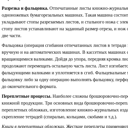
Разрезка и фальцовка
.
Отпечатанные листы книжно-журнальны
одноножевых бумагорезальных машинах. Такая машина состоит 
укладывают стопы разрезаемых листов, и стального ножа с эле
стопу листов устанавливают на заданный размер отреза, и нож о
две части.
Фальцовка (операция сгибания отпечатанных листов в тетради
вручную и на автоматических машинах. В кассетных машинах с
вращающимися валиками. Дойдя до упора, передняя кромка лис
продолжают перемещать остальную часть листа. Лист изгибается
фальцующими валиками и уплотняется в сгиб. Фальцевальные 
фальцовку либо за одну операцию выполнять фальцовку, перфор
до окончательного формата.
Переплетные процессы
.
Наиболее сложны брошюровочно-пере
книжной продукции. Три основных вида брошюровочно-перепле
переплетных обложках, изготовление книжно-журнальных изда
скрепление тетрадей (спиралью, кольцами, скобами и т.д.).
Книги в переплетных обложках
.
Жесткие переплеты применяются