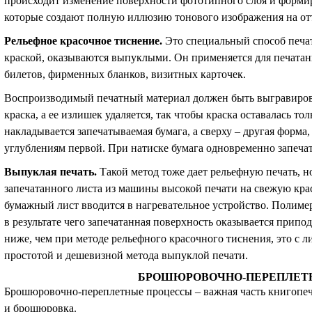
происходит изменение поверхности фототипного слоя и форми
которые создают полную иллюзию тонового изображения на от
Рельефное красочное тиснение
.
Это специальный способ печа
краской, оказываются выпуклыми. Он применяется для печата
билетов, фирменных бланков, визитных карточек.
Воспроизводимый печатный материал должен быть выгравиров
краска, а ее излишек удаляется, так чтобы краска оставалась т
накладывается запечатываемая бумага, а сверху – другая форма
углублениям первой. При натиске бумага одновременно запечат
Выпуклая печать
.
Такой метод тоже дает рельефную печать, 
запечатанного листа из машины высокой печати на свежую кр
бумажный лист вводится в нагревательное устройство. Полимер
в результате чего запечатанная поверхность оказывается прип
ниже, чем при методе рельефного красочного тиснения, это с 
простотой и дешевизной метода выпуклой печати.
БРОШЮРОВОЧНО-ПЕРЕПЛЕТ
Брошюровочно-переплетные процессы – важная часть книгопечат
и брошюровка.