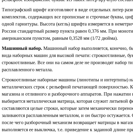
Типографский шрифт изготовляют в виде отдельных литер разн
комплектов, содержащих все прописные и строчные буквы, циф
одной гарнитуры. Высота (кегль) шрифта измеряется в неметри
России стандартный размер пункта равен 0,376 мм. При моноти
американским пунктом, равным 0,3528 мм (1/72 дюйма).
Машинный набор
.
Машинный набор выполняется, конечно, б
вида наборных машин для высокой печати: строкоотливные, б
строкоотливные. Все они на самом деле не производят набор т
расплавленного металла.
Строкоотливные наборные машины (линотипы и интертипы) на
металлических строк с рельефной печатающей поверхностью. К
магазина и отливного и разборочного аппаратов. При нажатии 
выбирается металлическая матрица, которая служит литьевой 
составляются целые строки, которые затем механически перено
заливаются расплавленным металлом, и он быстро остужается. 
после чего разборочный механизм возвращает матрицы в магаз
выполняется ее выключка, т.е. приведение к заданной длине 