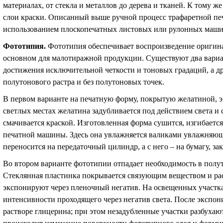
материалах, от стекла и металлов до дерева и тканей. К тому ж
слои краски. Описанный выше ручной процесс трафаретной пе
использованием плоскопечатных листовых или рулонных машин, 
Фототипия
.
Фототипия обеспечивает воспроизведение оригина
основном для малотиражной продукции. Существуют два вариан
достижения исключительной четкости и тоновых градаций, а др
полутонового растра и без полутоновых точек.
В первом варианте на печатную форму, покрытую желатиной, эк
светлых местах желатина задубливается под действием света и
смачивается краской. Изготовленная форма сушится, изгибаетс
печатной машины. Здесь она увлажняется валиками увлажняюще
переносится на передаточный цилиндр, а с него – на бумагу, з
Во втором варианте фототипии отпадает необходимость в полу
Стеклянная пластинка покрывается связующим веществом и рас
экспонируют через пленочный негатив. На освещенных участк
интенсивности проходящего через негатив света. После экспо
растворе глицерина; при этом незадубленные участки разбухаю