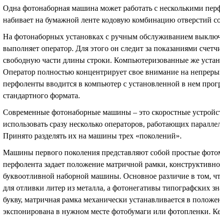
Одна фотонаборная машина может работать с несколькими пер
набивает на бумажной ленте кодовую комбинацию отверстий со
На фотонаборных установках с ручным обслуживанием выключку
выполняет оператор. Для этого он следит за показаниями счетч
свободную части длины строки. Компьютеризованные же устан
Оператор полностью концентрирует свое внимание на непрерыв
перфоленты вводится в компьютер с установленной в нем про
стандартного формата.
Современные фотонаборные машины – это скоростные устройст
использовать сразу несколько операторов, работающих паралле
Принято разделять их на машины трех «поколений».
Машины первого поколения представляют собой простые фотом
перфолента задает положение матричной рамки, конструктивно
буквоотливной наборной машины. Основное различие в том, чт
для отливки литер из металла, а фотонегативы типографских з
букву, матричная рамка механически устанавливается в положен
экспонирована в нужном месте фотобумаги или фотопленки. К