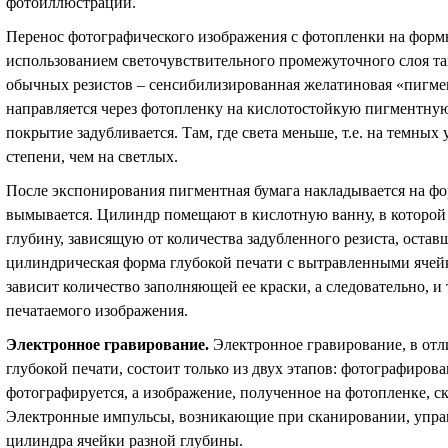
фотоиллюстраций.
Перенос фотографического изображения с фотопленки на форм
использованием светочувствительного промежуточного слоя та
обычных резистов – сенсибилизированная желатиновая «пигме
направляется через фотопленку на кислотостойкую пигментную
покрытие задубливается. Там, где света меньше, т.е. на темных
степени, чем на светлых.
После экспонирования пигментная бумага накладывается на ф
вымывается. Цилиндр помещают в кислотную ванну, в которой
глубину, зависящую от количества задубленного резиста, оставш
цилиндрическая форма глубокой печати с вытравленными ячей
зависит количество заполняющей ее краски, а следовательно, и 
печатаемого изображения.
Электронное гравирование
.
Электронное гравирование, в от
глубокой печати, состоит только из двух этапов: фотографиров
фотографируется, а изображение, полученное на фотопленке, 
Электронные импульсы, возникающие при сканировании, управ
цилиндра ячейки разной глубины.