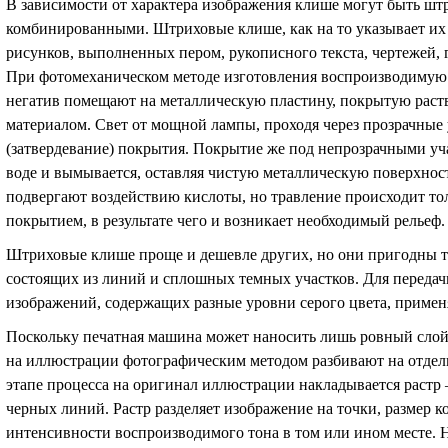
В зависимости от характера изображения клише могут быть ш
комбинированными. Штриховые клише, как на то указывает их
рисунков, выполненных пером, рукописного текста, чертежей,
При фотомеханическом методе изготовления воспроизводиму
негатив помещают на металлическую пластину, покрытую рас
материалом. Свет от мощной лампы, проходя через прозрачные 
(затвердевание) покрытия. Покрытие же под непрозрачными уча
воде и вымывается, оставляя чистую металлическую поверхнос
подвергают воздействию кислоты, но травление происходит то
покрытием, в результате чего и возникает необходимый рельеф.
Штриховые клише проще и дешевле других, но они пригодны т
состоящих из линий и сплошных темных участков. Для передач
изображений, содержащих разные уровни серого цвета, приме
Поскольку печатная машина может наносить лишь ровный слой 
на иллюстрации фотографическим методом разбивают на отдель
этапе процесса на оригинал иллюстрации накладывается растр 
черных линий. Растр разделяет изображение на точки, размер к
интенсивности воспроизводимого тона в том или ином месте. Н