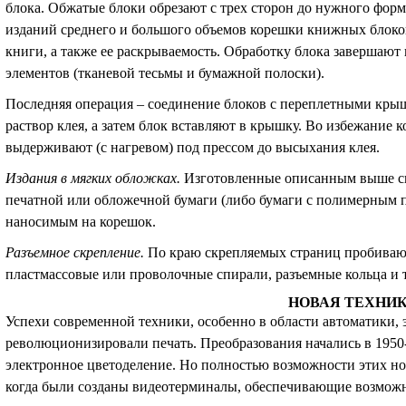
блока. Обжатые блоки обрезают с трех сторон до нужного фор
изданий среднего и большого объемов корешки книжных блоко
книги, а также ее раскрываемость. Обработку блока завершаю
элементов (тканевой тесьмы и бумажной полоски).
Последняя операция – соединение блоков с переплетными кры
раствор клея, а затем блок вставляют в крышку. Во избежание
выдерживают (с нагревом) под прессом до высыхания клея.
Издания в мягких обложках
.
Изготовленные описанным выше сп
печатной или обложечной бумаги (либо бумаги с полимерным 
наносимым на корешок.
Разъемное скрепление
.
По краю скрепляемых страниц пробиваютс
пластмассовые или проволочные спирали, разъемные кольца и т
НОВАЯ ТЕХНИ
Успехи современной техники, особенно в области автоматики,
революционизировали печать. Преобразования начались в 1950-
электронное цветоделение. Но полностью возможности этих но
когда были созданы видеотерминалы, обеспечивающие возможн