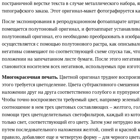
постраничной верстке текста в случае металлического набора,
типографского заказа. Этот оригинал-макет фотографируется ка
После экспонирования в репродукционном фотоаппарате штрих
помещается полутоновый оригинал, и фотоаппарат устанавлива
полутоновый оригинал, его необходимо преобразовать в изобр
осуществляется с помощью полутонового растра, как описывал
негативы совмещают по соответствующей схеме спуска так, чт
положении на запечатанном листе бумаги. После этого негати
становится носителем всех негативов, используемых при изго
Многокрасочная печать
.
Цветной оригинал труднее воспроизв
этого требуется цветоделение. Цвета субтрактивного смешения
наложении друг на друга соответственно голубого и пурпурног
Чтобы точно воспроизвести требуемый цвет, например зелены
соотношение в нем трех цветовых составляющих – желтого, гол
помощи трех цветоделительных светофильтров, каждый из кот
только свет, соответствующий его цвету. Затем уже нетрудно в
путем последовательного наложения желтой, синей и красной к
правило, добавляют еще и четвертую форму – для черного цвета