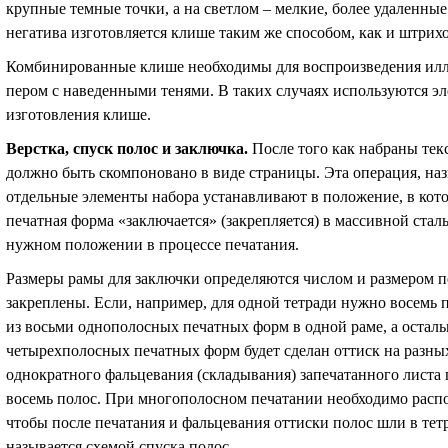
крупные темные точки, а на светлом – мелкие, более удаленные
негатива изготовляется клише таким же способом, как и штрих
Комбинированные клише необходимы для воспроизведения илл
пером с наведенными тенями. В таких случаях используются э
изготовления клише.
Верстка, спуск полос и заключка
.
После того как набраны тек
должно быть скомпоновано в виде страницы. Эта операция, назы
отдельные элементы набора устанавливают в положение, в кото
печатная форма «заключается» (закрепляется) в массивной сталь
нужном положении в процессе печатания.
Размеры рамы для заключки определяются числом и размером п
закреплены. Если, например, для одной тетради нужно восемь п
из восьми однополосных печатных форм в одной раме, а осталь
четырехполосных печатных форм будет сделан оттиск на разных
однократного фальцевания (складывания) запечатанного листа 
восемь полос. При многополосном печатании необходимо распо
чтобы после печатания и фальцевания оттиски полос шли в тет
называется схемой спуска полос.