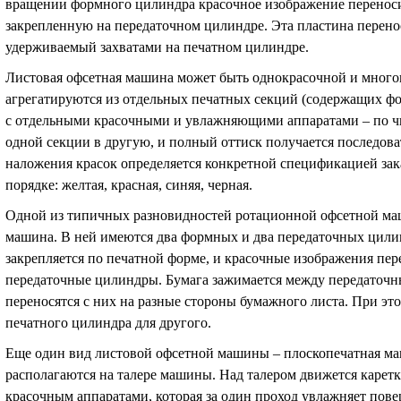
вращении формного цилиндра красочное изображение переноси
закрепленную на передаточном цилиндре. Эта пластина перено
удерживаемый захватами на печатном цилиндре.
Листовая офсетная машина может быть однокрасочной и мног
агрегатируются из отдельных печатных секций (содержащих 
с отдельными красочными и увлажняющими аппаратами – по чи
одной секции в другую, и полный оттиск получается последов
наложения красок определяется конкретной спецификацией зака
порядке: желтая, красная, синяя, черная.
Одной из типичных разновидностей ротационной офсетной маш
машина. В ней имеются два формных и два передаточных цил
закрепляется по печатной форме, и красочные изображения пер
передаточные цилиндры. Бумага зажимается между передаточ
переносятся с них на разные стороны бумажного листа. При эт
печатного цилиндра для другого.
Еще один вид листовой офсетной машины – плоскопечатная маш
располагаются на талере машины. Над талером движется каре
красочным аппаратами, которая за один проход увлажняет пове