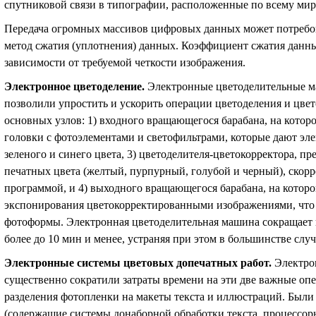
спутниковой связи в типографии, расположенные по всему мир
Передача огромных массивов цифровых данных может потребо
метод сжатия (уплотнения) данных. Коэффициент сжатия данных 
зависимости от требуемой четкости изображения.
Электронное цветоделение
.
Электронные цветоделительные ма
позволили упростить и ускорить операции цветоделения и цвет
основных узлов: 1) входного вращающегося барабана, на котор
головки с фотоэлементами и светофильтрами, которые дают эл
зеленого и синего цвета, 3) цветоделителя-цветокорректора, п
печатных цвета (желтый, пурпурный, голубой и черный), скор
программой, и 4) выходного вращающегося барабана, на котор
экспонирования цветокорректированными изображениями, что 
фотоформы. Электронная цветоделительная машина сокращает вр
более до 10 мин и менее, устраняя при этом в большинстве слу
Электронные системы цветовых допечатных работ
.
Электро
существенно сократили затраты времени на эти две важные опе
разделения фотопленки на макеты текста и иллюстраций. Были
(содержащие системы донаборной обработки текста, процессо