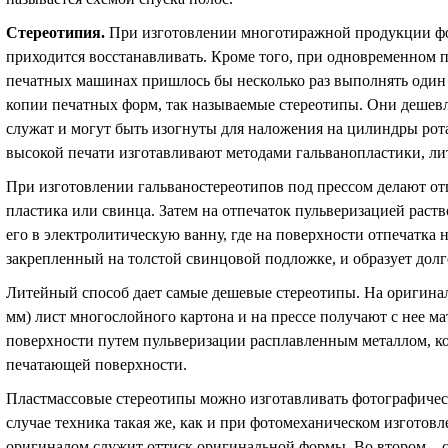
Стереотипия
.
При изготовлении многотиражной продукции ф
приходится восстанавливать. Кроме того, при одновременном п
печатных машинах пришлось бы несколько раз выполнять один
копии печатных форм, так называемые стереотипы. Они дешевле
служат и могут быть изогнуты для наложения на цилиндры р
высокой печати изготавливают методами гальванопластики, лит
При изготовлении гальваностереотипов под прессом делают от
пластика или свинца. Затем на отпечаток пульверизацией раст
его в электролитическую ванну, где на поверхности отпечатка 
закрепленный на толстой свинцовой подложке, и образует до
Литейный способ дает самые дешевые стереотипы. На оригин
мм) лист многослойного картона и на прессе получают с нее м
поверхности путем пульверизации расплавленным металлом, к
печатающей поверхности.
Пластмассовые стереотипы можно изготавливать фотографичес
случае техника такая же, как и при фотомеханическом изгото
оригиналом служит оттиск оригинальной формы. Во втором – с