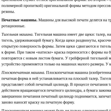
полимерной пропиткой) оригинальной формы методом прессов
резины.
Печатные машины
.
Машины для высокой печати делятся на тр
ротационные.
Тигельная машина
.
Тигельная машина имеет две щеки: талер, на
тигель, удерживающий бумагу. Когда щеки раздвинуты, красоч
открытую поверхность формы. Затем щеки сдвигаются и тигель 
к форме. При таком «натиске» краска переносится с формы на б
повторяется с новым листом бумаги. У грейферной тигельной м
устройство применяется только на машинах малого размера. У
Плоскопечатная машина
.
Плоскопечатная
машина
(изобретенна
печатная форма в ней устанавливается на плоский талер. Тигел
представляет собой печатный цилиндр. В процессе печатания т
действием вращающегося печатного цилиндра, а бумага зажима
завершении печатания печатный цилиндр поднимается, запечат
заново наносят краску на печатную форму.
Плоскопечатная машина может быть не только однокрасочной (