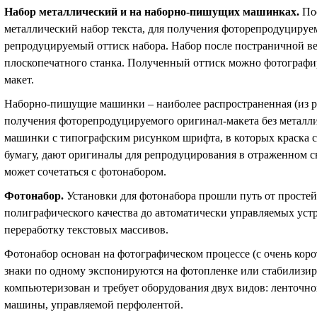
Набор металлический и на наборно-пишущих машинках
.
По
металлический набор текста, для получения фоторепродуцируе
репродуцируемый оттиск набора. Набор после постраничной в
плоскопечатного станка. Полученный оттиск можно фотографи
макет.
Наборно-пишущие машинки – наиболее распространенная (из р
получения фоторепродуцируемого оригинал-макета без металл
машинки с типографским рисунком шрифта, в которых краска с
бумагу, дают оригиналы для репродуцирования в отраженном 
может сочетаться с фотонабором.
Фотонабор
.
Установки для фотонабора прошли путь от просте
полиграфического качества до автоматически управляемых ус
переработку текстовых массивов.
Фотонабор основан на фотографическом процессе (с очень кор
знаки по одному экспонируются на фотопленке или стабилизи
компьютеризован и требует оборудования двух видов: ленточн
машины, управляемой перфолентой.