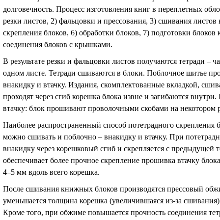
долговечность. Процесс изготовления книг в переплетных обло
резки листов, 2) фальцовки и прессования, 3) сшивания листов в
скрепления блоков, 6) обработки блоков, 7) подготовки блоко
соединения блоков с крышками.
В результате резки и фальцовки листов получаются тетради – ча
одном листе. Тетради сшиваются в блоки. Поблочное шитье пр
внакидку и втачку. Издания, скомплектованные вкладкой, сши
проходят через сгиб корешка блока извне и загибаются внутри
втачку: блок прошивают проволочными скобами на некотором ра
Наиболее распространенный способ потетрадного скрепления 
можно сшивать и поблочно – внакидку и втачку. При потетрад
внакидку через корешковый сгиб и скрепляется с предыдущей 
обеспечивает более прочное скрепление прошивка втачку блока
4–5 мм вдоль всего корешка.
После сшивания книжных блоков производятся прессовый обжи
уменьшается толщина корешка (увеличившаяся из-за сшивания)
Кроме того, при обжиме повышается прочность соединения тет