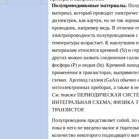
Полупроводниковые материалы
.
Полу
материал, который проводит электричес
диэлектрик, как каучук, но не так хоро
проводник, например медь. В отличие о
электропроводность полупроводников 
температуры возрастает. К наилучшим
материалам относятся кремний (Si) и гер
других можно назвать соединения галлия
фосфора (P) и индия (In). Кремний нахо
применение в транзисторах, выпрямите
схемах. Арсенид галлия (GaAs) обычно 
оптоэлектронных приборах, а также в и
См. также
ПЕРИОДИЧЕСКАЯ СИСТЕ
ИНТЕГРАЛЬНАЯ СХЕМА;
ФИЗИКА Т
ТРАНЗИСТОР.
Полупроводник представляет собой, по 
пока в него не введено малое и тщатель
количество некоторого подходящего мат