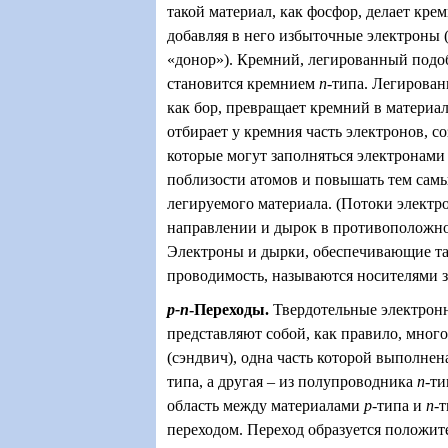
такой материал, как фосфор, делает кр
добавляя в него избыточные электроны (т
«донор»). Кремний, легированный подо
становится кремнием
n
-типа. Легирован
как бор, превращает кремний в материа
отбирает у кремния часть электронов, с
которые могут заполняться электронам
поблизости атомов и повышать тем сам
легируемого материала. (Потоки электр
направлении и дырок в противоположно
Электроны и дырки, обеспечивающие т
проводимость, называются носителями з
p-n
-Переходы
.
Твердотельные электрон
представляют собой, как правило, мног
(сэндвич), одна часть которой выполне
типа, а другая – из полупроводника
n
-ти
область между материалами
p
-типа и
n
-
переходом. Переход образуется положи