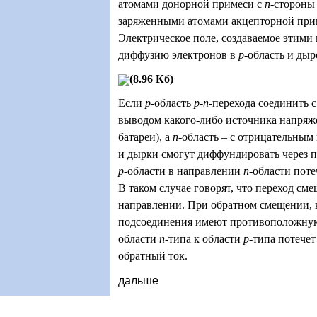
атомами донорной примеси с
n
-стороны
заряженными атомами акцепторной при
Электрическое поле, создаваемое этими
диффузию электронов в
p
-область и ды
(8.96 Кб)
Если
p
-область
p-n
-перехода соединить
выводом какого-либо источника напряж
батареи), а
n
-область – с отрицательным
и дырки смогут диффундировать через пе
p
-области в направлении
n
-области пот
В таком случае говорят, что переход см
направлении. При обратном смещении, 
подсоединения имеют противоположную
области
n
-типа к области
p
-типа потече
обратный ток.
дальше