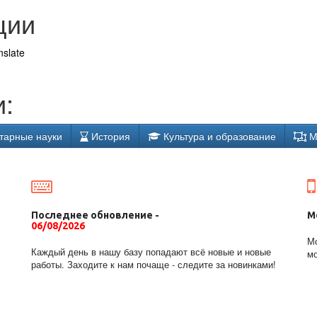
ции
nslate
:
тарные науки
История
Культура и образование
М
Последнее обновление -
М
06/08/2026
Мо
Каждый день в нашу базу попадают всё новые и новые
мо
работы. Заходите к нам почаще - следите за новинками!