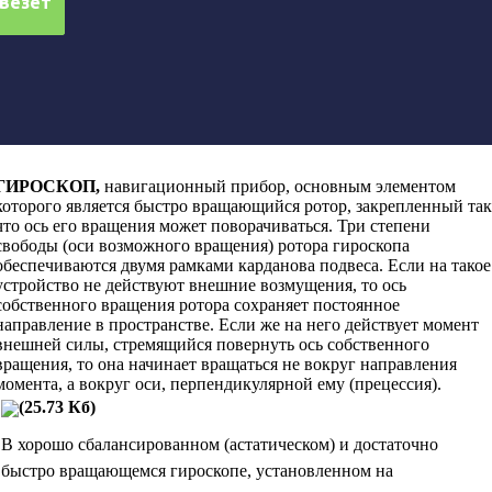
ГИРОСКОП
,
навигационный прибор, основным элементом
которого является быстро вращающийся ротор, закрепленный так
что ось его вращения может поворачиваться. Три степени
свободы (оси возможного вращения) ротора гироскопа
обеспечиваются двумя рамками карданова подвеса. Если на такое
устройство не действуют внешние возмущения, то ось
собственного вращения ротора сохраняет постоянное
направление в пространстве. Если же на него действует момент
внешней силы, стремящийся повернуть ось собственного
вращения, то она начинает вращаться не вокруг направления
момента, а вокруг оси, перпендикулярной ему (прецессия).
(25.73 Кб)
В хорошо сбалансированном (астатическом) и достаточно
быстро вращающемся гироскопе, установленном на