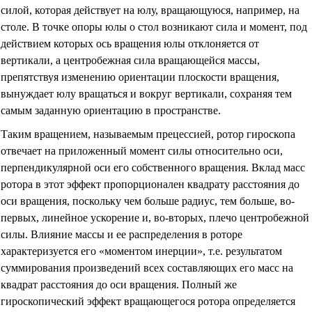
силой, которая действует на юлу, вращающуюся, например, на
столе. В точке опоры юлы о стол возникают сила и момент, под
действием которых ось вращения юлы отклоняется от
вертикали, а центробежная сила вращающейся массы,
препятствуя изменению ориентации плоскости вращения,
вынуждает юлу вращаться и вокруг вертикали, сохраняя тем
самым заданную ориентацию в пространстве.
Таким вращением, называемым прецессией, ротор гироскопа
отвечает на приложенный момент силы относительно оси,
перпендикулярной оси его собственного вращения. Вклад масс
ротора в этот эффект пропорционален квадрату расстояния до
оси вращения, поскольку чем больше радиус, тем больше, во-
первых, линейное ускорение и, во-вторых, плечо центробежной
силы. Влияние массы и ее распределения в роторе
характеризуется его «моментом инерции», т.е. результатом
суммирования произведений всех составляющих его масс на
квадрат расстояния до оси вращения. Полный же
гироскопический эффект вращающегося ротора определяется