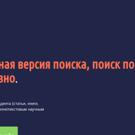
ая версия поиска, поиск по
вно
.
ента (статьи, книги,
олнотекстовым научным