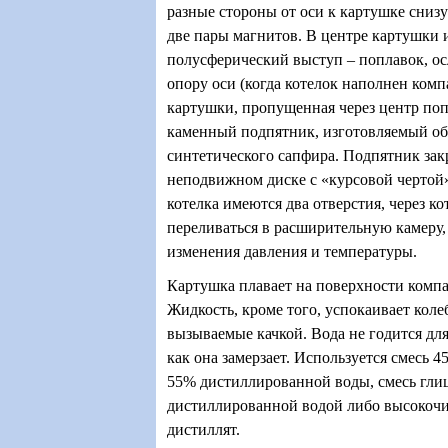
разные стороны от оси к картушке сниз
две пары магнитов. В центре картушки 
полусферический выступ – поплавок, 
опору оси (когда котелок наполнен ком
картушки, пропущенная через центр поп
каменный подпятник, изготовляемый о
синтетического сапфира. Подпятник зак
неподвижном диске с «курсовой чертой
котелка имеются два отверстия, через к
переливаться в расширительную камеру,
изменения давления и температуры.
Картушка плавает на поверхности комп
Жидкость, кроме того, успокаивает кол
вызываемые качкой. Вода не годится для
как она замерзает. Используется смесь 4
55% дистиллированной воды, смесь гли
дистиллированной водой либо высокоч
дистиллят.