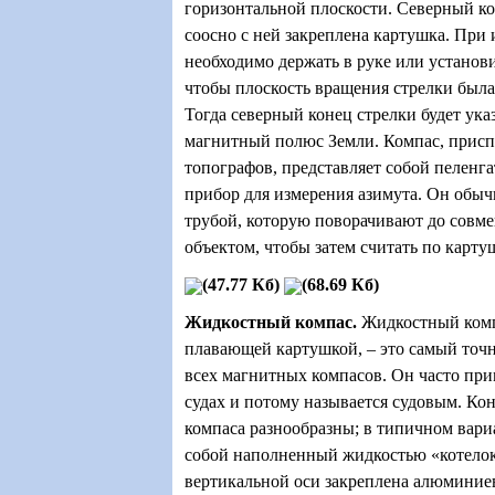
горизонтальной плоскости. Северный ко
соосно с ней закреплена картушка. При
необходимо держать в руке или установи
чтобы плоскость вращения стрелки была
Тогда северный конец стрелки будет ука
магнитный полюс Земли. Компас, прис
топографов, представляет собой пеленга
прибор для измерения азимута. Он обыч
трубой, которую поворачивают до совм
объектом, чтобы затем считать по карту
(47.77 Кб)
(68.69 Кб)
Жидкостный компас
.
Жидкостный комп
плавающей картушкой, – это самый точ
всех магнитных компасов. Он часто при
судах и потому называется судовым. Ко
компаса разнообразны; в типичном вари
собой наполненный жидкостью «котелок» 
вертикальной оси закреплена алюминие