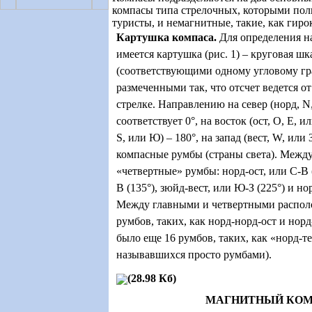
компасы типа стрелочных, которыми пол
туристы, и немагнитные, такие, как гиро
Картушка компаса
.
Для определения н
имеется картушка (рис. 1) – круговая шк
(соответствующими одному угловому гр
размеченными так, что отсчет ведется от
стрелке. Направлению на север (норд, N
соответствует 0
°
, на восток (ост, O, E, и
S, или Ю) – 180
°
, на запад (вест, W, или 
компасные румбы (страны света). Межд
«четвертные» румбы: норд-ост, или С-В 
В (135
°
), зюйд-вест, или Ю-З (225
°
) и но
Между главными и четвертными распол
румбов, таких, как норд-норд-ост и норд
было еще 16 румбов, таких, как «норд-те
называвшихся просто румбами).
(28.98 Кб)
МАГНИТНЫЙ КО