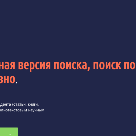
ая версия поиска, поиск по
вно
.
ента (статьи, книги,
олнотекстовым научным