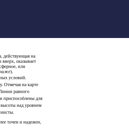
а, действующая на
 вверх, оказывает
сферное, или
 ниже
).
ных условий.
. Отмечая на карте
 Линии равного
ыли приспособлены для
м высоты над уровнем
инисты.
лее точен и надежен,