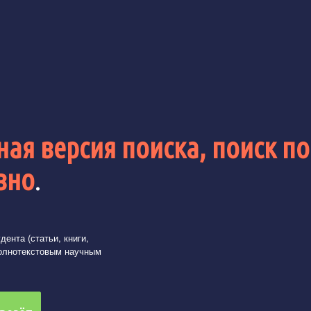
ая версия поиска, поиск по
вно
.
ента (статьи, книги,
олнотекстовым научным