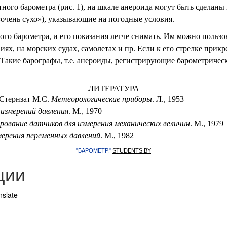
тного барометра (рис. 1), на шкале анероида могут быть сделаны
«очень сухо»), указывающие на погодные условия.
го барометра, и его показания легче снимать. Им можно пользо
х, на морских судах, самолетах и пр. Если к его стрелке прикре
 Такие барографы, т.е. анероиды, регистрирующие барометричес
ЛИТЕРАТУРА
 Стернзат М.С.
Метеорологические приборы
. Л., 1953
 измерений давления
. М., 1970
ование датчиков для измерения механических величин
. М., 1979
ерения переменных давлений
. М., 1982
"БАРОМЕТР,"
STUDENTS.BY
ции
nslate