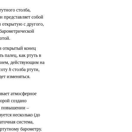
утного столба,
н представляет собой
 открытую с другого,
 барометрической
отой.
ав открытый конец
ь палец, как ртуть в
ением, действующим на
соту
h
столба ртути,
ет изменяться.
зывает атмосферное
орой создано
и повышении –
уется несколько (до
аточная система,
ртутному барометру.