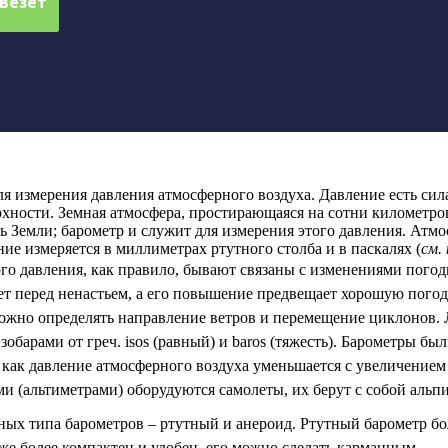
ля измерения давления атмосферного воздуха. Давление есть сил
ности. Земная атмосфера, простирающаяся на сотни километров
ь Земли; барометр и служит для измерения этого давления. Атмо
ние измеряется в миллиметрах ртутного столба и в паскалях (
см.
о давления, как правило, бывают связаны с изменениями погод
т перед ненастьем, а его повышение предвещает хорошую погоду
можно определять направление ветров и перемещение циклонов.
обарами от греч. isos (равный) и baros (тяжесть). Барометры б
 как давление атмосферного воздуха уменьшается с увеличение
и (альтиметрами) оборудуются самолеты, их берут с собой альп
ых типа барометров – ртутный и анероид. Ртутный барометр бо
же более компактен и удобен, его можно сделать карманным.