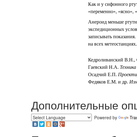
Как и у сифонного рту
«переменно», «ясно», 
Анероид меньше ртутно
экспедиционных условия
записывать показания.
на всех метеостанциях.
Кедроливанский В.Н.,
Гаевский Н.А.
Техника
Осадчий Е.П.
Проектир
Федяков Е.М. и др.
Изм
Дополнительные оп
Powered by
Tra