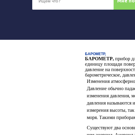
БАРОМЕТР,
БАРОМЕТР
,
прибор д
единицу площади поверх
давление на поверхност
барометрическое, давле
Изменения атмосферног
Давление обычно падае
изменения давления, 
давления называются из
измерения высоты, так
моря. Такими приборам
Существуют два основн
чем анероид. Анероид 