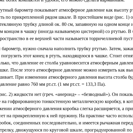
утный барометр показывает атмосферное давление как высоту рт
ь по прикрепленной рядом шкале. В простейшем виде (рис. 1) о
еклянную трубку длиной ок. 80 см, запаянную на одном конце и
 концом в чашку (иногда называемую цистерной) со ртутью. В
пространство в ее верхней части называется торричеллиевой пуст
 барометр, нужно сначала наполнить трубку ртутью. Затем, заж
погрузить этот конец в ртуть, находящуюся в чашке. Стоит отнят
олько, что давление ее столба уравновесится атмосферным давл
ашке. После этого атмосферное давление можно измерить как вы
ивает. При изменении атмосферного давления высота столба буд
вление равно 760 мм рт.ст. (1 мм рт.ст.
=
133,3 Па).
рис. 2) жидкости нет (греч. «анероид» – «безводный»). Он пока
 на гофрированную тонкостенную металлическую коробку, в кот
ении атмосферного давления коробка слегка расширяется, а пр
ует на прикрепленную к ней пружину. На практике часто использ
робок, соединенных последовательно, и имеется рычажная перед
стрелку, движущуюся по круговой шкале, проградуированной по 