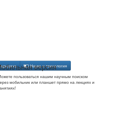
обильная версия
едицина
Наука и технология
ожете пользоваться нашим научным поиском
ерез мобильник или планшет прямо на лекциях и
анятиях!