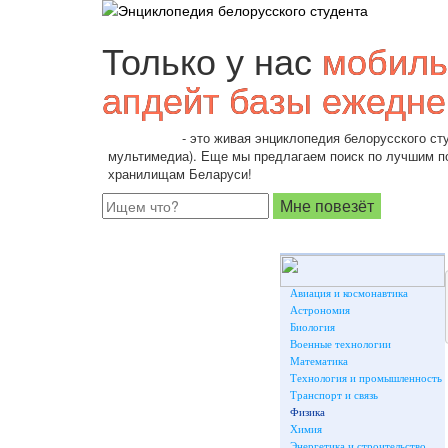
Только у нас
мобиль
апдейт базы ежедне
Students.by
- это живая энциклопедия белорусского сту
мультимедиа). Еще мы предлагаем поиск по лучшим 
хранилищам Беларуси!
Авиация и космонавтика
Астрономия
Биология
Военные технологии
Математика
Технология и промышленность
Транспорт и связь
Физика
Химия
Энергетика и строительство