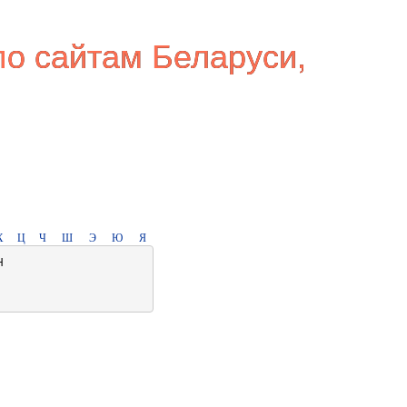
по сайтам Беларуси,
Х
Ц
Ч
Ш
Э
Ю
Я
Н