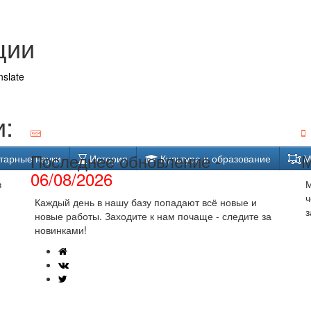
ции
nslate
:
Последнее обновление -
М
тарные науки
История
Культура и образование
М
06/08/2026
в
М
ч
Каждый день в нашу базу попадают всё новые и
з
новые работы. Заходите к нам почаще - следите за
новинками!