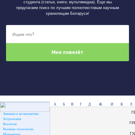
студента (статьи, книги, мультимедиа). Еще мы
предлагаем поиск по лучшим полнотекстовым научным
хранилищам Беларуси!
А
Б
В
Г
Д
Ж
И
К
Л
Г
Авиация и космонавтика
Астрономия
ГР
Биология
Военные технологии
ГУ
Математика