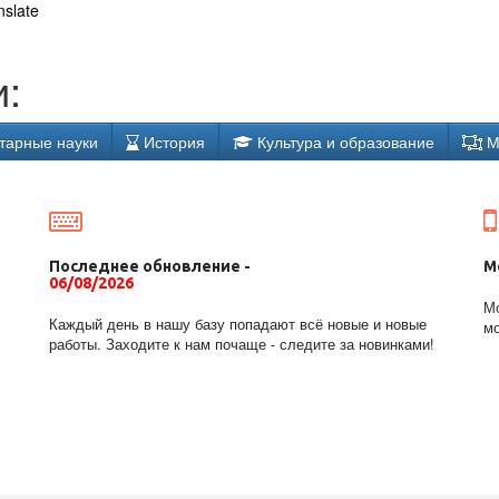
nslate
:
тарные науки
История
Культура и образование
М
Последнее обновление -
М
06/08/2026
Мо
Каждый день в нашу базу попадают всё новые и новые
мо
работы. Заходите к нам почаще - следите за новинками!