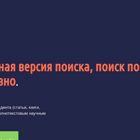
ая версия поиска, поиск по
вно
.
ента (статьи, книги,
олнотекстовым научным