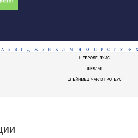
А
Б
В
Г
Д
Ж
З
И
К
Л
М
Н
О
П
Р
С
Т
У
Ф
ШЕВРОЛЕ, ЛУИС
ШЕЛЛАК
ШТЕЙНМЕЦ, ЧАРЛЗ ПРОТЕУС
ции