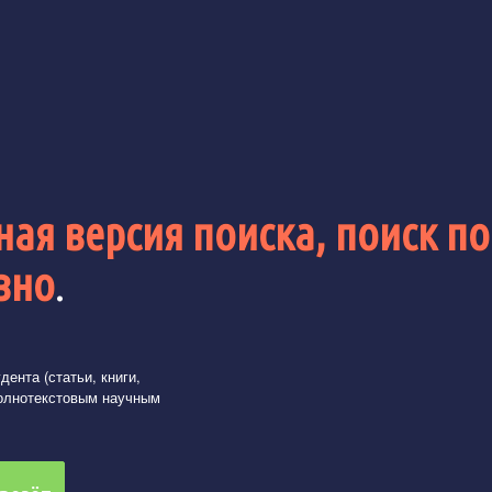
ая версия поиска, поиск по
вно
.
ента (статьи, книги,
олнотекстовым научным