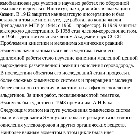
демобилизован для участия в научных работах по оборонной
тематике и вернулся в Институт, находившийся в эвакуации в
Казани. В 1942 защитил кандидатскую диссертацию и был
оставлен в том же институте, где работал до конца жизни.
Преподавал в МГУ (с 1944; с 1950 – профессор). В 1949 защитил
докторскую диссертацию. В 1958 стал членом-корреспондентом,
а в 1966 – действительным членом Академии наук СССР.
Проблемами кинетики и механизма химических реакций
Эмануэль начал заниматься еще студентом: темой его
дипломной работы стало изучение кинетики медленной цепной
вырожденно-разветвленной реакции окисления сероводорода.
В последствии объектом его исследований стали процессы в
более сложных химических системах и превращения молекул
более сложного строения, в частности газофазное окисление
альдегидов. За цикл работ, посвященных этой тематике,
Эмануэль был удостоен в 1948 премии им. А.Н.Баха.
Следующим этапом на пути усложнения химических систем
были исследования Эмануэля в области реакций газофазного
окисления углеводородов и других органических веществ.
Наиболее важным моментом в этом цикле была идея