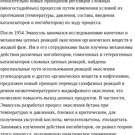
относительно новых принципов регуляции сложных
(многостадийных) процессов путем изменения условий их
протекания (температуры, давления, состава, введения
катализаторов и ингибиторов) по ходу процесса.
После 1954 Эмануэль занимался исследованиями кинетики и
механизма цепных реакций окисления органических веществ в
жидкой фазе. Им и его сотрудниками были изучены механизмы
действия различных ингибиторов, гомогенных и гетерогенных
катализаторов сложных цепных реакций, найдены
оригинальные пути использования реакций окисления
углеводородов и других органических веществ в нефтехимии,
предложен новый принцип перевода газофазных реакций в
режим низкотемпературного жидкофазного окисления, что
позволяло повысить выход ценных продуктов. В частности,
Эмануэль разработал процесс окисления бутана при
температурах и давлениях, близких к критическим, для
получения уксусной кислоты, метилэтилкетона, этилацетата.
Занимаясь изучением действия ингибиторов, он развил теорию
этого процесса, получившую практическое применение