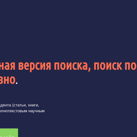
ая версия поиска, поиск по
вно
.
ента (статьи, книги,
олнотекстовым научным