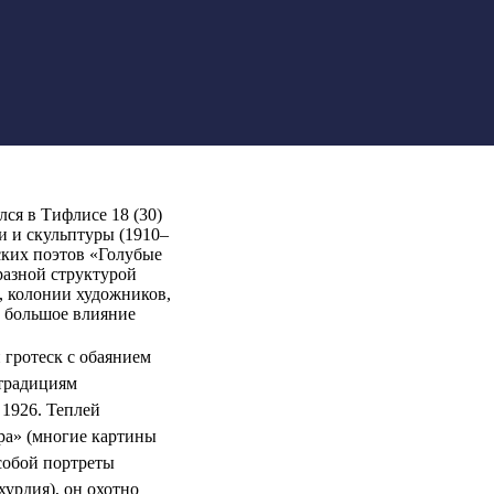
лся в Тифлисе 18 (30)
и и скульптуры (1910–
ских поэтов «Голубые
разной структурой
, колонии художников,
л большое влияние
 гротеск с обаянием
 традициям
 1926. Теплей
ра» (многие картины
собой портреты
хурдия), он охотно