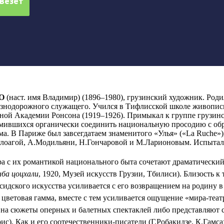
О
(наст. имя Владимир) (1896–1980), грузинский художник. Роди
лезнодорожного служащего. Учился в Тифлисской школе живопис
тной Академии Ронсона (1919–1926). Примыкал к группе грузин
ремившихся органически соединить национальную просодию с об
а. В Париже был завсегдатаем знаменитого «Улья» («La Ruche»)
Зулоагой, А.Модильяни, Н.Гончаровой и М.Ларионовым. Испыта
а с их романтикой национального быта сочетают драматический
ба цоцхали
, 1920, Музей искусств Грузии, Тбилиси). Близость к
рсидского искусства усиливается с его возвращением на родину в
цветовая гамма, вместе с тем усиливается ощущение «мира-теат
на сюжеты оперных и балетных спектаклей либо представляют 
с). Как и его соотечественники-писатели (Г.Робакидзе, К.Гамса