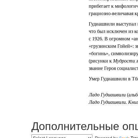
прибегает к мифологич
грациозно-величавая к
Гудиашвили выступал и
что был исключен из к
с 1926. В огромном «а
«грузинским Гойей»: 
«богинь», символизир
(рисунки к
Мудрости 
звание Героя социалист
Умер Гудиашвили в Тб
Ладо Гудиашвили
(альб
Ладо Гудиашвили. Книг
Дополнительные оп