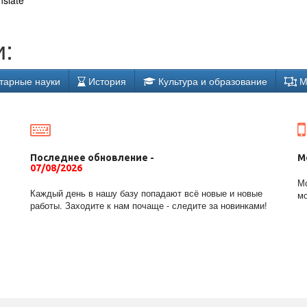
nslate
:
тарные науки
История
Культура и образование
М
Последнее обновление -
М
07/08/2026
Мо
Каждый день в нашу базу попадают всё новые и новые
мо
работы. Заходите к нам почаще - следите за новинками!