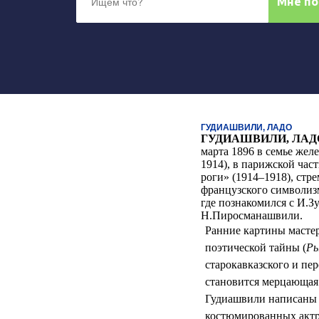
ГУДИАШВИЛИ, ЛАДО
ГУДИАШВИЛИ, ЛАД
марта 1896 в семье же
1914), в парижской час
роги» (1914–1918), ст
французского символизм
где познакомился с И.
Н.Пиросманашвили.
Ранние картины мастер
поэтической тайны (
Ры
старокавказского и пе
становится мерцающая 
Гудиашвили написаны 
костюмированных актри