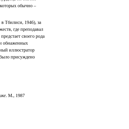
е которых обычно –
в Тбилиси, 1946), за
еств, где преподавал
предстает своего рода
 и обнаженных
жный иллюстратор
у было присуждено
ике
. М., 1987