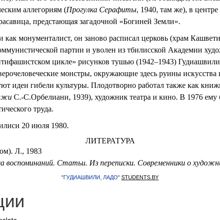
еским аллегориям (
Прогулка Серафиты
, 1940, там же), в центр
расавица, предстающая загадочной «Богиней Земли».
 как монументалист, он заново расписал церковь (храм Кашвети 
оммунистической партии и уволен из тбилисской Академии худож
нтифашистском цикле» рисунков тушью (1942–1943) Гудиашвили 
зверочеловеческие монстры, окружающие здесь руины искусства
уют идеи гибели культуры. Плодотворно работал также как кни
лжи
С.-С.Орбелиани, 1939), художник театра и кино. В 1976 ем
ического труда.
илиси 20 июля 1980.
ЛИТЕРАТУРА
ом). Л., 1983
а воспоминаний. Статьи. Из переписки. Современники о художн
"ГУДИАШВИЛИ, ЛАДО"
STUDENTS.BY
ции