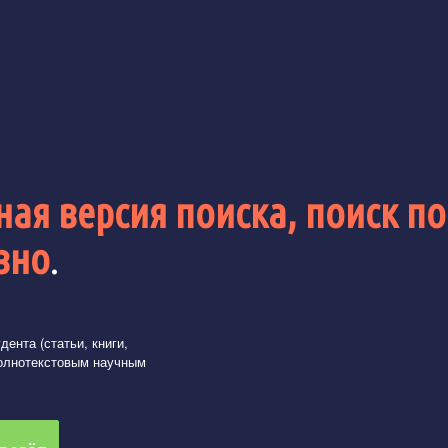
ая версия поиска, поиск по
вно
.
ента (статьи, книги,
олнотекстовым научным