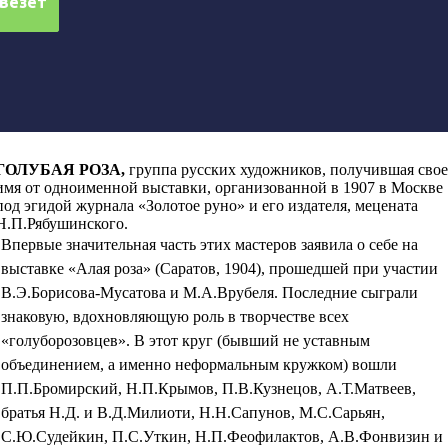
ГОЛУБАЯ РОЗА
,
группа русских художников, получившая свое
имя от одноименной выставки, организованной в 1907 в Москве
под эгидой журнала «Золотое руно» и его издателя, мецената
Н.П.Рябушинского.
Впервые значительная часть этих мастеров заявила о себе на
выставке «Алая роза» (Саратов, 1904), прошедшей при участии
В.Э.Борисова-Мусатова и М.А.Врубеля. Последние сыграли
знаковую, вдохновляющую роль в творчестве всех
«голуборозовцев». В этот круг (бывший не уставным
объединением, а именно неформальным кружком) вошли
П.П.Бромирский, Н.П.Крымов
,
П.В.Кузнецов, А.Т.Матвеев,
братья Н.Д. и В.Д.Милиоти, Н.Н.Сапунов, М.С.Сарьян,
С.Ю.Судейкин, П.С.Уткин, Н.П.Феофилактов, А.В.Фонвизин и