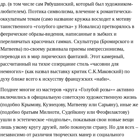
др. (в том числе сам Рябушинский, который был художником-
любителем). Поэтика символизма, влечение к романтически-
оккультным темам (само название кружка восходит к мотиву
таинственного «голубого цветка» у Новалиса) претворялось в
феерические образы-видения, написанные в зыбких и
переливчатых красочных гаммах. Скульптура (Бромирского и
Матвеева) по-своему развивала приемы импрессионизма,
переводя их в мир лирических фантазий. Этот камерный,
рассчитанный на тихое созерцание стиль «часовни для
немногих» (как назвал выставку критик С.К.Маковский) по
духу ближе всего к искусству французских «наби
».
Позднее многие из мастеров «круга «Голубой розы»» активно
включились в официальную советскую художественную жизнь
(подобно Крымову, Кузнецову, Матвееву или Сарьяну), иные же
(подобно братьям Милиоти, Судейкину или Феофилактову)
ушли в эстетическое «подполье», показывая свои новые вещи
лишь узкому кругу друзей, либо покинули страну. Но для всех –
независимо от различия творческих манер и социального