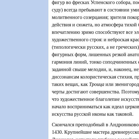
фигур во фресках Успенского собора, 
суду) всегда пребывают в состоянии ум
молитвенного созерцания; зрителя поко
действия и сюжета, но атмосфера тихой 
впечатлению зримо способствуют все э
художественного строя: и неброская кра
(типологически русских, а не греческих)
фигурных форм, лишенных резкой анато
гармония линий, тонко соподчиненных 
заданной свыше мелодии, и, наконец, н
диссонансам колористическая стихия, п
таких вещах, как
Троица
или звенигоро
черты достигают совершенства. Поэтому
что художественное благолепие искусст
начало восприниматься как идеал церко
искусства русской иконы как таковой.
Скончался преподобный в Андрониково
1430. Крупнейшие мастера древнерусск