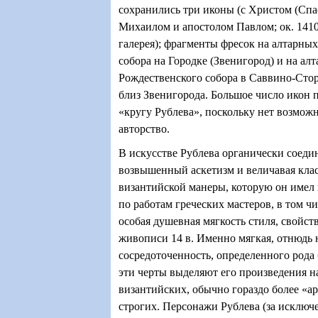
сохранились три иконы (с Христом (Спа
Михаилом и апостолом Павлом; ок. 1410
галерея); фрагменты фресок на алтарных
собора на Городке (Звенигород) и на ал
Рождественского собора в Саввино-Сто
близ Звенигорода. Большое число икон 
«кругу Рублева», поскольку нет возмож
авторство.
В искусстве Рублева органически соеди
возвышенный аскетизм и величавая кла
византийской манеры, которую он имел
по работам греческих мастеров, в том ч
особая душевная мягкость стиля, свойст
живописи 14 в. Именно мягкая, отнюдь 
сосредоточенность, определенного рода
эти черты выделяют его произведения 
византийских, обычно гораздо более «а
строгих. Персонажи Рублева (за исключ