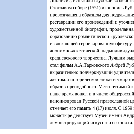
Дионисия, испытали глубокое воздействи
Стоглавом соборе (1551) иконопись Руб
провозглашена образцом для подражания
реставрации его произведений и уточне
художественной биографии, проделанная 
образованию романтической «рублевско
извлекающей героизированную фигуру 
анонимно-аскетической, надындивидуа
средневекового творчества. Лучшим вы
стал фильм А.А.Тарковского
Андрей Руб
выразительно подчеркнувший удивитель
жестокой исторической эпохи и умиро
образов преподобного. Местночтимый как
наше время вошел и в число общероссий
канонизирован Русской православной це
отмечает его память 4 (17) июля. С 195
монастыре действует Музей имени Андр
демонстрирующий искусство его эпохи.