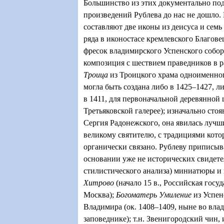
Большинство из этих документально п
произведений Рублева до нас не дошло
составляют две иконы из деисуса и семь
ряда в иконостасе кремлевского Благове
фресок владимирского Успенского собора
композиция с шествием праведников в р
Троица
из Троицкого храма одноименног
могла быть создана либо в 1425–1427, л
в 1411, для первоначальной деревянной 
Третьяковской галерее); изначально сто
Сергия Радонежского, она явилась луч
великому святителю, с традициями кото
органически связано. Рублеву приписыв
основании уже не исторических свидетел
стилистического анализа) миниатюры 
Хитрово
(начало 15 в., Российская госу
Москва);
Богоматерь Умиление
из Успен
Владимира (ок. 1408–1409, ныне во вла
заповеднике); т.н. Звенигородский чин, 