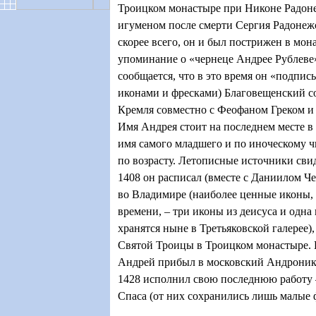
Троицком монастыре при Никоне Радоне
игуменом после смерти Сергия Радонежск
скорее всего, он и был пострижен в мон
упоминание о «чернеце Андрее Рублеве»
сообщается, что в это время он «подписы
иконами и фресками) Благовещенский с
Кремля совместно с Феофаном Греком и
Имя Андрея стоит на последнем месте в 
имя самого младшего и по иноческому чи
по возрасту. Летописные источники свид
1408 он расписал (вместе с Даниилом Ч
во Владимире (наиболее ценные иконы,
времени, – три иконы из деисуса и одна 
хранятся ныне в Третьяковской галерее),
Святой Троицы в Троицком монастыре. 
Андрей прибыл в московский Андронико
1428 исполнил свою последнюю работу 
Спаса (от них сохранились лишь малые 