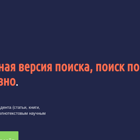
ая версия поиска, поиск по
вно
.
ента (статьи, книги,
олнотекстовым научным