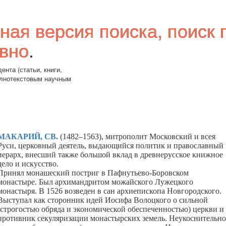
ная версия поиска, поиск 
вно
.
ента (статьи, книги,
олнотекстовым научным
МАКАРИЙ, СВ
.
(1482
–
1563),
митрополит Московский и всея
Руси, церковный деятель, выдающийся политик и православный
иерарх, внесший также большой вклад в древнерусское книжное
дело и искусство.
Принял монашеский постриг в Пафнутьево-Боровском
монастыре. Был архимандритом можайского Лужецкого
монастыря. В 1526 возведен в сан архиепископа Новгородского.
Выступал как сторонник идей Иосифа Волоцкого о сильной
(строгостью обряда и экономической обеспеченностью) церкви и
противник секуляризации монастырских земель. Неукоснительно