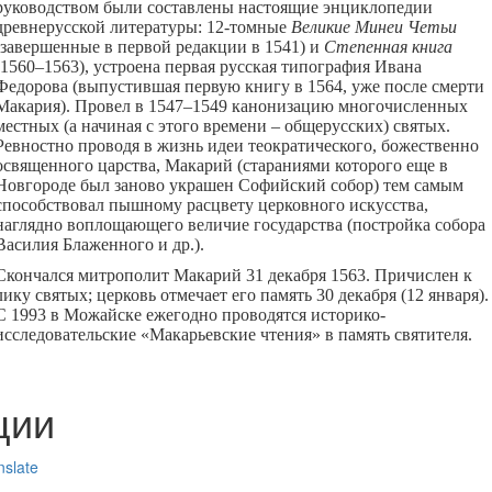
руководством были составлены настоящие энциклопедии
древнерусской литературы: 12-томные
Великие Минеи Четьи
(завершенные в первой редакции в 1541) и
Степенная книга
(1560–1563), устроена первая русская типография Ивана
Федорова (выпустившая первую книгу в 1564, уже после смерти
Макария). Провел в 1547–1549 канонизацию многочисленных
местных (а начиная с этого времени – общерусских) святых.
Ревностно проводя в жизнь идеи теократического, божественно
освященного царства, Макарий (стараниями которого еще в
Новгороде был заново украшен Софийский собор) тем самым
способствовал пышному расцвету церковного искусства,
наглядно воплощающего величие государства (постройка собора
Василия Блаженного и др.).
Скончался митрополит Макарий 31 декабря 1563. Причислен к
лику святых; церковь отмечает его память 30 декабря (12 января).
С 1993 в Можайске ежегодно проводятся историко-
исследовательские «Макарьевские чтения» в память святителя.
ции
nslate