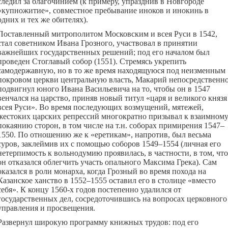
следил за благочинием (к примеру, упразднив в Новгороде
«купножитие», совместное пребывание иноков и инокинь в
одних и тех же обителях).
Поставленный митрополитом Московским и всея Руси в 1542,
стал советником Ивана Грозного, участвовал в принятии
важнейших государственных решений; под его началом был
проведен Стоглавый собор (1551). Стремясь укрепить
самодержавную, но в то же время находящуюся под неизменным
покровом церкви центральную власть, Макарий непосредственн
подвигнул юного Ивана Васильевича на то, чтобы он в 1547
венчался на царство, приняв новый титул «царя и великого князя
всея Руси». Во время последующих возмущений, мятежей,
жестоких царских репрессий многократно призывал к взаимном
покаянию сторон, в том числе на т.н. соборах примирения 1547–
1550. По отношению же к «еретикам», напротив, был весьма
суров, заклеймив их с помощью соборов 1549–1554 (личная его
нетерпимость к вольнодумию проявилась, в частности, в том, что
он отказался облегчить участь опального Максима Грека). Сам
оказался в роли монарха, когда Грозный во время похода на
Казанское ханство в 1552–1555 оставил его в столице «вместо
себя». К концу 1560-х годов постепенно удалился от
государственных дел, сосредоточившись на вопросах церковного
управления и просвещения.
Развернул широкую программу книжных трудов: под его