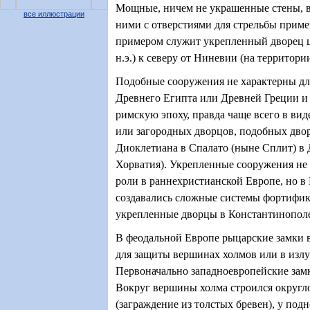
Мощные, ничем не украшенные стены, 
все иллюстрации
ними с отверстиями для стрельбы приме
примером служит укрепленный дворец ца
н.э.) к северу от Ниневии (на территории
Подобные сооружения не характерны дл
Древнего Египта или Древней Греции и 
римскую эпоху, правда чаще всего в ви
или загородных дворцов, подобных дво
Диоклетиана в Спалато (ныне Сплит) в 
Хорватия). Укрепленные сооружения не
роли в раннехристианской Европе, но 
создавались сложные системы фортифик
укрепленные дворцы в Константинопол
В феодальной Европе рыцарские замки 
для защиты вершинах холмов или в излу
Первоначально западноевропейские зам
Вокруг вершины холма строился округл
(заграждение из толстых бревен), у под