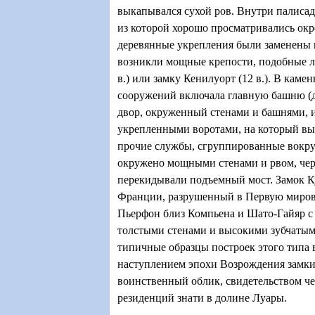
выкапывался сухой ров. Внутри палисад
из которой хорошо просматривались окр
деревянные укрепления были заменены 
возникли мощные крепости, подобные л
в.) или замку Кенилуорт (12 в.). В каме
сооружений включала главную башню (
двор, окруженный стенами и башнями, и
укрепленными воротами, на который в
прочие службы, сгруппированные вокруг
окружено мощными стенами и рвом, чер
перекидывали подъемный мост. Замок Ку
Франции, разрушенный в Первую миров
Пьерфон близ Компьена и Шато-Гайяр с
толстыми стенами и высокими зубчатым
типичные образцы построек этого типа
наступлением эпохи Возрождения замки
воинственный облик, свидетельством ч
резиденций знати в долине Луары.