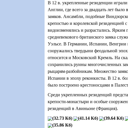
В 12 в. укрепленные резиденции играли
Англии, где всего за двадцать лет было 
замков. Ансамбли, подобные Виндзорск
крепостью и королевской резиденцией с 
видоизменялись и разрастались. Ярким
средневекового британского замка служ
Уэльсе. В Германии, Испании, Венгрии 
сооружались твердыни феодальной эпохи
относится и Московский Кремль. На ска
сохранились руины многочисленных за
рыцарям-разбойникам. Множество замко
Испании в эпоху реконкисты. В 12 в. бо
было построено крестоносцами в Палест
Среди укрепленных резиденций предста
крепости-монастыри и особые сооружен
резиденций в Авиньоне (Франция).
(32.73 Кб)
(41.14 Кб)
(39.64 Кб)
(35.86 Кб)