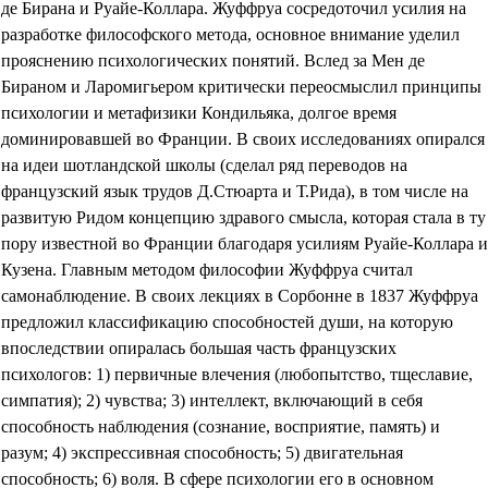
де Бирана и Руайе-Коллара. Жуффруа сосредоточил усилия на
разработке философского метода, основное внимание уделил
прояснению психологических понятий. Вслед за Мен де
Бираном и Ларомигьером критически переосмыслил принципы
психологии и метафизики Кондильяка, долгое время
доминировавшей во Франции. В своих исследованиях опирался
на идеи шотландской школы
(
сделал ряд переводов на
французский язык трудов Д.Стюарта и Т.Рида), в том числе на
развитую Ридом концепцию здравого смысла, которая стала в ту
пору известной во Франции благодаря усилиям Руайе-Коллара и
Кузена. Главным методом философии Жуффруа считал
самонаблюдение. В своих лекциях в Сорбонне в 1837 Жуффруа
предложил классификацию способностей души, на которую
впоследствии опиралась большая часть французских
психологов: 1) первичные влечения (любопытство, тщеславие,
симпатия); 2) чувства; 3) интеллект, включающий в себя
способность наблюдения (сознание, восприятие, память) и
разум; 4) экспрессивная способность; 5) двигательная
способность; 6) воля. В сфере психологии его в основном