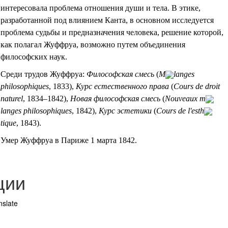
интересовала проблема отношения души и тела. В этике,
разработанной под влиянием Канта, в основном исследуется
проблема судьбы и предназначения человека, решение которой,
как полагал Жуффруа, возможно путем объединения
философских наук.
Среди трудов Жуффруа:
Философская смесь
(
M
langes
philosophiques
,
1833),
Курс естественного права
(
Cours de droit
naturel
,
183
4
–
1842)
,
Новая философская смесь
(
Nouveaux m
langes philosophiques
,
1842),
Курс эстетики
(
Cours de l'esth
tique
,
1843).
Умер Жуффруа в Париже 1 марта 1842.
ции
nslate