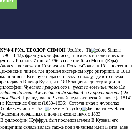
ЖУФФРУА, ТЕОДОР СИМОН
(
Jouffroy, Th
odore Simon)
(1796–1842)
,
французский философ, писатель и политический
деятель.
Родился 7 июля 1796 в селении близ Монте (Юра).
Учился в коллежах в Нозеруа и в Лон-ле-Солье; в 1811 поступил 
Дижонский лицей, где прошел экстерном курс риторики. В 1813
был принят в Высшую педагогическую школу, где в то время
преподавал Виктор Кузен, и в 1816 защитил диссертации по
философии:
Чувство прекрасного и чувство возвышенного
(
Le
sentiment du beau et le sentiment du sublime
)
и
О причинности
(
De
causalitate
)
.
Преподавал в Высшей педагогической школе (с 1814)
и в Коллеж де Франс (1833–1836). Сотрудничал в журналах
«Globe», «Courrier Fran
ais»
и
«Encyclop
die moderne».
Член
Академии моральных и политических наук с 1833.
В философии Жуффруа был последователем В.Кузена; его
концепция складывалась также под влиянием идей Канта, Мен