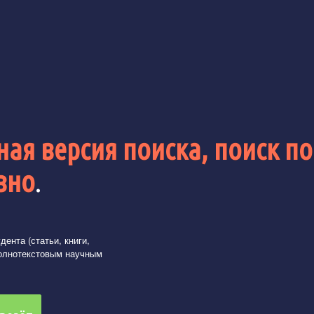
ая версия поиска, поиск по
вно
.
ента (статьи, книги,
олнотекстовым научным