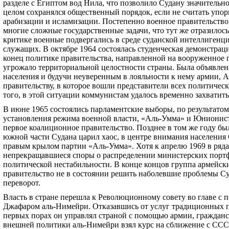
разделе с Египтом вод Нила, что позволило Судану значитель
целом сохранялся общественный порядок, если не считать упо
арабизации и исламизации. Постепенно военное правительство
многие сложные государственные задачи, что тут же отразилось
критике военные подвергались в среде суданской интеллигенц
служащих. В октябре 1964 состоялась студенческая демонстрац
конец политике правительства, направленной на вооруженное 
угрожало территориальной целостности страны. Была объявлен
населения и будучи неуверенным в лояльности к нему армии, А
правительству, в которое вошли представители всех политичес
того, в этой ситуации коммунистам удалось временно захватит
В июне 1965 состоялись парламентские выборы, по результатом
установления режима военной власти, «Аль-Умма» и Юнионист
первое коалиционное правительство. Позднее в том же году бы
южной части Судана царил хаос, в центре внимания населения
правым крылом партии «Аль-Умма». Хотя к апрелю 1969 в ряда
непрекращавшиеся споры о распределении министерских портф
политической нестабильности. В конце концов группа армейск
правительство не в состоянии решить наболевшие проблемы Су
переворот.
Власть в стране перешла к Революционному совету во главе с
Джафаром аль-Нимейри. Отказавшись от услуг традиционных п
первых порах он управлял страной с помощью армии, гражданс
внешней политики аль-Нимейри взял курс на сближение с ССС