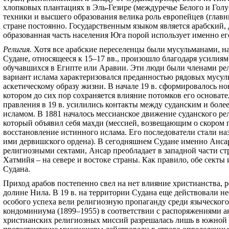
хлопковых плантациях в Эль-Гезире (междуречье Белого и Голу
техники и высшего образования велика роль европейцев (главн
стране постоянно. Государственным языком является арабский,
образованная часть населения Юга порой использует именно е
Религия.
Хотя все арабские переселенцы были мусульманами, н
Судане, относящееся к 15–17 вв., произошло благодаря усилия
обучавшихся в Египте или Аравии. Эти люди были членами рел
вариант ислама характеризовался преданностью рядовых мусул
аскетическому образу жизни. В начале 19 в. сформировалось н
котором до сих пор сохраняется влияние потомков его основат
правления в
1
9 в. усилились контакты между суданским и бол
исламом. В 1881 началось мессианское движение суданского р
который объявил себя махди (мессией, возвещающим о скором п
восстановление истинного ислама. Его последователи стали на
ими дервишского ордена). В сегодняшнем Судане именно Анс
религиозными сектами, Ансар преобладает в западной части ст
Хатмийя – на севере и востоке страны. Как правило, обе сект
Судана.
Приход арабов постепенно свел на нет влияние христианства, 
долине Нила. В 19 в. на территории Судана еще действовали не
особого успеха вели религиозную пропаганду среди языческого
кондоминиума (1899–1955) в соответствии с распоряжениями а
христианских религиозных миссий разрешалась лишь в южной ч