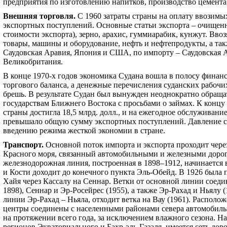
предприятия по изготовлению напитков, производство цемента
Внешняя торговля
.
С 1960 затраты страны на оплату ввозимы
экспортных поступлений. Основные статьи экспорта – очище
стоимости экспорта), зерно, арахис, гуммиарабик, кунжут. Вв
товары, машины и оборудование, нефть и нефтепродукты, а так
Саудовская Аравия, Япония и США, по импорту – Саудовская А
Великобритания.
В конце 1970-х годов экономика Судана вошла в полосу финан
торгового баланса, а денежные перечисления суданских рабочи
брешь. В результате Судан был вынужден неоднократно обращ
государствам Ближнего Востока с просьбами о займах. К концу
страны достигла 18,5 млрд. долл., и на ежегодное обслуживание
превышало общую сумму экспортных поступлений. Давление с
введению режима жесткой экономии в стране.
Транспорт
.
Основной поток импорта и экспорта проходит чере
Красного моря, связанный автомобильными и железными дорог
железнодорожная линия, построенная в 1898–1912, начинается 
и Кости доходит до конечного пункта Эль-Обейд. В 1926 была
Хайя через Кассалу на Сеннар. Ветки от основной линии соеди
1898), Сеннар и Эр-Росейрес (1955), а также Эр-Рахад и Ньялу 
линии Эр-Рахад – Ньяла, отходит ветка на Вау (1961). Распол
центры соединены с населенными районами севера автомобиль
на протяжении всего года, за исключением влажного сезона. На
регионов Экваториального и Бахр-эль-Газаля, имеется сеть до