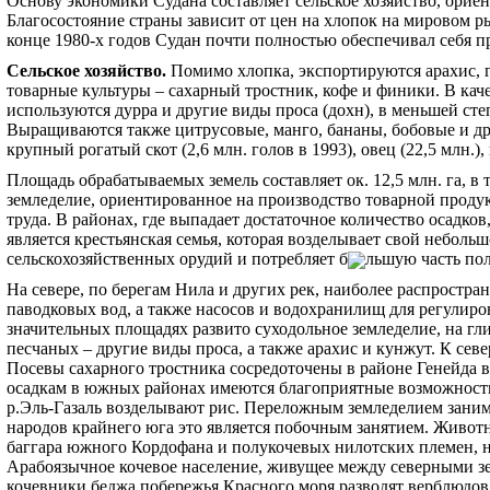
Основу экономики Судана составляет сельское хозяйство, ори
Благосостояние страны зависит от цен на хлопок на мировом 
конце 1980-х годов Судан почти полностью обеспечивал себя п
Сельское хозяйство
.
Помимо хлопка, экспортируются арахис, г
товарные культуры – сахарный тростник, кофе и финики. В кач
используются дурра и другие виды проса (дохн), в меньшей сте
Выращиваются также цитрусовые, манго, бананы, бобовые и др
крупный рогатый скот (2,6 млн. голов в 1993), овец (22,5 млн.), 
Площадь обрабатываемых земель составляет ок. 12,5 млн. га, в
земледелие, ориентированное на производство товарной проду
труда. В районах, где выпадает достаточное количество осадк
является крестьянская семья, которая возделывает свой небо
сельскохозяйственных орудий и потребляет б
льшую часть по
На севере, по берегам Нила и других рек, наиболее распростр
паводковых вод, а также насосов и водохранилищ для регулиро
значительных площадях развито суходольное земледелие, на г
песчаных – другие виды проса, а также арахис и кунжут. К сев
Посевы сахарного тростника сосредоточены в районе Генейда 
осадкам в южных районах имеются благоприятные возможности
р.Эль-Газаль возделывают рис. Переложным земледелием занима
народов крайнего юга это является побочным занятием. Живот
баггара южного Кордофана и полукочевых нилотских племен, 
Арабоязычное кочевое население, живущее между северными з
кочевники беджа побережья Красного моря разводят верблюдов, 