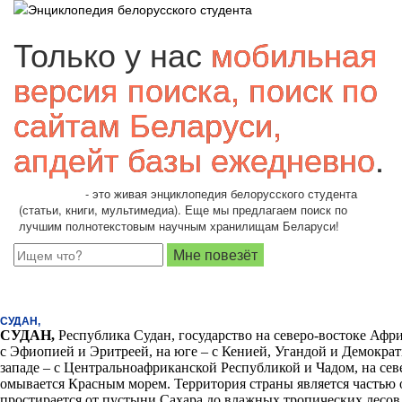
Только у нас
мобильная
версия поиска, поиск по
сайтам Беларуси,
апдейт базы ежедневно
.
Students.by
- это живая энциклопедия белорусского студента
(статьи, книги, мультимедиа). Еще мы предлагаем поиск по
лучшим полнотекстовым научным хранилищам Беларуси!
СУДАН,
СУДАН
,
Республика Судан, государство на северо-востоке Афри
с Эфиопией и Эритреей, на юге – с Кенией, Угандой и Демократ
западе – с Центральноафриканской Республикой и Чадом, на севе
омывается Красным морем. Территория страны является частью
простирается от пустыни Сахара до влажных тропических лесо