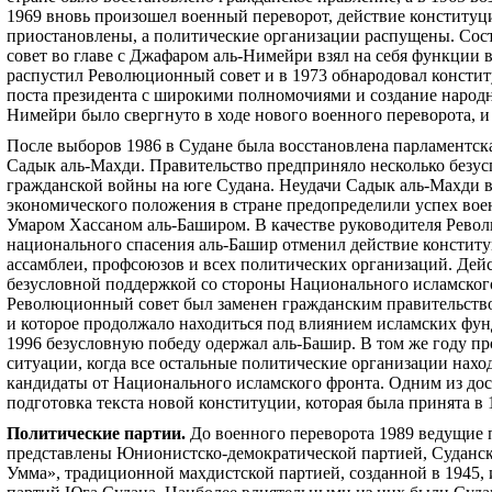
1969 вновь произошел военный переворот, действие конституц
приостановлены, а политические организации распущены. Со
совет во главе с Джафаром аль-Нимейри взял на себя функции 
распустил Революционный совет и в 1973 обнародовал консти
поста президента с широкими полномочиями и создание народны
Нимейри было свергнуто в ходе нового военного переворота, и
После выборов 1986 в Судане была восстановлена парламентска
Садык аль-Махди. Правительство предприняло несколько безу
гражданской войны на юге Судана. Неудачи Садык аль-Махди в
экономического положения в стране предопределили успех воен
Умаром Хассаном аль-Баширом. В качестве руководителя Рево
национального спасения аль-Башир отменил действие конститу
ассамблеи, профсоюзов и всех политических организаций. Дейс
безусловной поддержкой со стороны Национального исламског
Революционный совет был заменен гражданским правительство
и которое продолжало находиться под влиянием исламских фун
1996 безусловную победу одержал аль-Башир. В том же году 
ситуации, когда все остальные политические организации нахо
кандидаты от Национального исламского фронта. Одним из дос
подготовка текста новой конституции, которая была принята в 
Политические партии
.
До военного переворота 1989 ведущие
представлены Юнионистско-демократической партией, Суданс
Умма
»
, традиционной махдистской партией, созданной в 1945