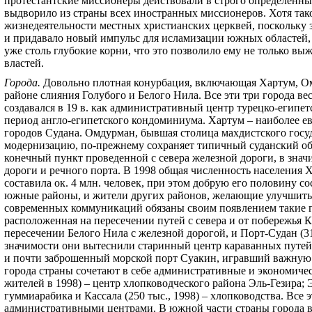
протестантские миссионеры действовали в строго определенны
выдворило из страны всех иностранных миссионеров. Хотя тако
жизнедеятельности местных христианских церквей, поскольку
и придавало новый импульс для исламизации южных областей, 
уже столь глубокие корни, что это позволило ему не только вы
властей.
Города
.
Довольно плотная конурбация, включающая Хартум, Ом
районе слияния Голубого и Белого Нила. Все эти три города ве
создавался в 19 в. как административный центр турецко-египе
период англо-египетского кондоминиума. Хартум – наиболее е
городов Судана. Омдурман, бывшая столица махдистского госуд
модернизацию, по-прежнему сохраняет типичный суданский об
конечный пункт проведенной с севера железной дороги, в знач
дороги и речного порта. В 1998 общая численность населения
составила ок. 4 млн. человек, при этом добрую его половину 
южные районы, и жители других районов, желающие улучшить 
современных коммуникаций обязаны своим появлением такие гор
расположенная на пересечении путей с севера и от побережья К
пересечении Белого Нила с железной дорогой, и Порт-Судан (31
значимости они вытеснили старинный центр караванных путе
и почти заброшенный морской порт Суакин, игравший важную р
города страны сочетают в себе административные и экономичес
жителей в 1998) – центр хлопководческого района Эль-Гезира; 
гуммиарабика и Кассала (250 тыс., 1998) – хлопководства. Все
административными центрами. В южной части страны города в