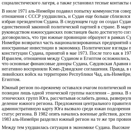
социалистического лагеря, а также установил тесные контакты
В июле 1971 аль-Нимейри подавил попытку коммунистов соверш
отношения с СССР ухудшились, и Судан еще больше сблизился 
избран президентом Судана. В следующем году он создал Суда
единственной законной политической партией в стране. В март
руководством южносуданских повстанцев было достигнуто сог
договорились, что три южные провинции образуют в рамках С
Нимейри возвратил часть национализированных предприятий и
иностранные инвестиции в экономику. Политические взгляды 
конституции Судана, принятой в мае 1973. После того как в 1
Израилем, отношения между Суданом и Египтом осложнились, ч
что основные финансовые доноры Судана, Саудовская Аравия
негативно восприняли Кэмп-Дэвидские соглашения. Правда, в 
ливийских войск на территорию Республики Чад, аль-Нимейри,
Египтом.
Южный регион по-прежнему оставался очагом политической не
позиции лишь одной этнической группы населения – динка. В н
этнических групп Юга, рассчитывая ослабить динка, разверну
деление южного региона. Предложения центрального правител
административную карту Юга вызвало среди южан подозрения 
статус региона. В 1982 опять начались военные действия, дост
1983 аль-Нимейри разделил южный регион на те же три провин
Между тем ухудшилась ситуация в экономике Судана. Высокие