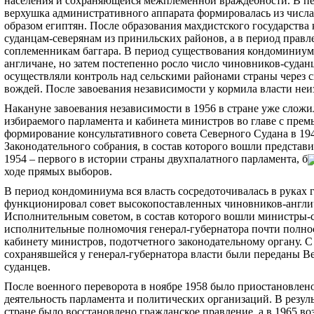
населения и сохраняющейся межплеменной враждебности. В пе
верхушка административного аппарата формировалась из числ
образом египтян. После образования махдистского государств
суданцам-северянам из принильских районов, а в период правл
соплеменникам баггара. В период существования кондоминиу
англичане, но затем постепенно росло число чиновников-суда
осуществляли контроль над сельскими районами страны через 
вождей. После завоевания независимости у кормила власти не
Накануне завоевания независимости в 1956 в стране уже сложи
избираемого парламента и кабинета министров во главе с пре
формирование консультативного совета Северного Судана в 194
Законодательного собрания, в состав которого вошли представи
1954 – первого в истории страны двухпалатного парламента, б
ходе прямых выборов.
В период кондоминиума вся власть сосредоточивалась в руках г
функционировал совет высокопоставленных чиновников-англич
Исполнительным советом, в состав которого вошли министры-с
исполнительные полномочия генерал-губернатора почти полно
кабинету министров, подотчетного законодательному органу. 
сохранявшейся у генерал-губернатора власти были переданы Ве
суданцев.
После военного переворота в ноябре 1958 было приостановлен
деятельность парламента и политических организаций. В резул
стране было восстановлено гражданское правление, а в 1965 во