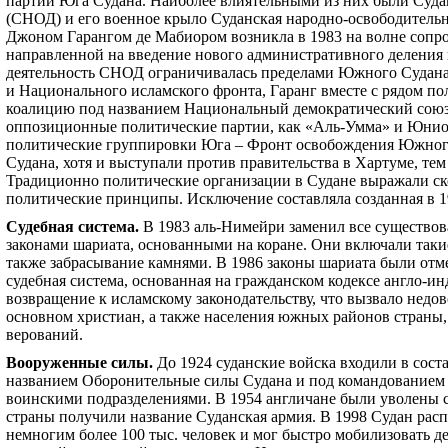
партий Юга Судана. Наиболее влиятельными из них были Суда
(СНОД) и его военное крыло Суданская народно-освободительн
Джоном Гарангом де Мабиором возникла в 1983 на волне сопр
направленной на введение нового административного деления 
деятельность СНОД ограничивалась пределами Южного Судана,
и Национального исламского фронта, Гаранг вместе с рядом п
коалицию под названием Национальный демократический союз 
оппозиционные политические партии, как
«
Аль-Умма
»
и Юнион
политические группировки Юга – Фронт освобождения Южно
Судана, хотя и выступали против правительства в Хартуме, те
Традиционно политические организации в Судане выражали ск
политические принципы. Исключение составляла созданная в 1
Судебная система
.
В 1983 аль-Нимейри заменил все существо
законами шариата, основанными на коране. Они включали такие 
также забрасывание камнями. В 1986 законы шариата были отм
судебная система, основанная на гражданском кодексе англо-и
возвращение к исламскому законодательству, что вызвало недо
основном христиан, а также населения южных районов стран
верований.
Вооруженные силы
.
До 1924 суданские войска входили в сост
названием Оборонительные силы Судана и под командованием 
воинскими подразделениями. В 1954 англичане были уволены 
страны получили название Суданская армия. В 1998 Судан ра
немногим более 100 тыс. человек и мог быстро мобилизовать д