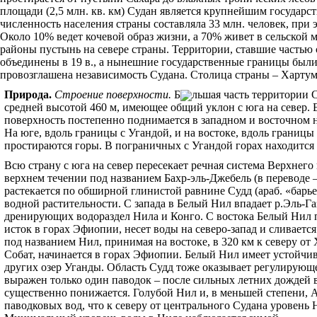
площади (2,5 млн. кв. км) Судан является крупнейшим государс
численность населения страны составляла 33 млн. человек, при
Около 10% ведет кочевой образ жизни, а 70% живет в сельской
районы пустынь на севере страны. Территории, ставшие частью
объединены в 19 в., а нынешние государственные границы были 
провозглашена независимость Судана. Столица страны – Хартум
Природа
.
Строение поверхности.
Б
льшая часть территории 
средней высотой 460 м, имеющее общий уклон с юга на север. 
поверхность постепенно поднимается в западном и восточном н
На юге, вдоль границы с Угандой, и на востоке, вдоль границы
простираются горы. В пограничных с Угандой горах находится 
Всю страну с юга на север пересекает речная система Верхнег
верхнем течении под названием Бахр-эль-Джебель (в переводе –
растекается по обширной глинистой равнине Судд (араб. «барьер
водной растительности. С запада в Белый Нил впадает р.Эль-Г
дренирующих водораздел Нила и Конго. С востока Белый Нил 
исток в горах Эфиопии, несет воды на северо-запад и сливаетс
под названием Нил, принимая на востоке, в 320 км к северу от 
Собат, начинается в горах Эфиопии. Белый Нил имеет устойчивы
других озер Уганды. Область Судд тоже оказывает регулирующе
выражен только один паводок – после сильных летних дождей в
существенно понижается. Голубой Нил и, в меньшей степени, 
паводковых вод, что к северу от центрального Судана уровень 