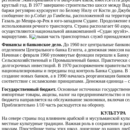
круглый год. В 1977 завершено строительство шоссе между Ва
баржи регулярно курсируют по Белому Нилу от Кости до Джубы
сообщение по р.Собат до Гамбелы, расположенной на территори
Газаль до Мешра-эр-Рек в юго-западном Судане. Продолжение
использования речного транспорта. Страна располагает 60 аэр
осуществляются национальной авиакомпанией «Судан эруэйз».
маршрутами. Б
льшая часть транспортных служб принадлежит 
Финансы и банковское дело
.
До 1960 все центральные банков
отделением Центрального банка Египта, а денежная эмиссия на
Начиная с февраля 1960 упомянутые функции перешли к Банку 
Сельскохозяйственный и Промышленный банки. Практически о
долгосрочных инвестиций. В 1970 распоряжением правительст
национализированы и переданы под контроль Банка Судана. В 
создание новых банков, а в 1990 началась реорганизация банко
соответствие с исламскими принципами. Денежная единица – с
Государственный бюджет
.
Основные источники государствен
импортные товары, акцизы, налог на предпринимательство и по
бюджета направляется на обслуживание экономики, включая се
Приблизительно 1/10 часть расходуется на оборону.
КУЛЬТУРА
На севере страны под влиянием арабской и мусульманской кул
местные культурные традиции. Важная роль в сохранении и ра
школам. Простейшие типы этих школ, дошедшие до наших дней,