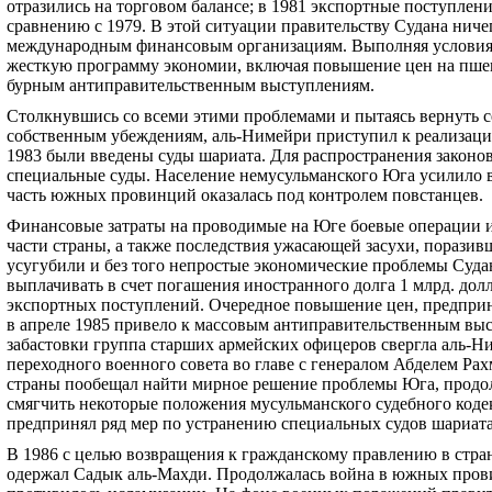
отразились на торговом балансе; в 1981 экспортные поступлен
сравнению с 1979. В этой ситуации правительству Судана ничег
международным финансовым организациям. Выполняя условия 
жесткую программу экономии, включая повышение цен на пшени
бурным антиправительственным выступлениям.
Столкнувшись со всеми этими проблемами и пытаясь вернуть с
собственным убеждениям, аль-Нимейри приступил к реализаци
1983 были введены суды шариата. Для распространения законо
специальные суды. Население немусульманского Юга усилило в
часть южных провинций оказалась под контролем повстанцев.
Финансовые затраты на проводимые на Юге боевые операции и 
части страны, а также последствия ужасающей засухи, поразив
усугубили и без того непростые экономические проблемы Суда
выплачивать в счет погашения иностранного долга 1 млрд. дол
экспортных поступлений. Очередное повышение цен, предприн
в апреле 1985 привело к массовым антиправительственным выс
забастовки группа старших армейских офицеров свергла аль-Ни
переходного военного совета во главе с генералом Абделем Р
страны пообещал найти мирное решение проблемы Юга, продо
смягчить некоторые положения мусульманского судебного кодекс
предпринял ряд мер по устранению специальных судов шариата
В 1986 с целью возвращения к гражданскому правлению в стра
одержал Садык аль-Махди. Продолжалась война в южных прови