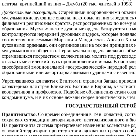
центры, крупнейший из них – Джуба (20 тыс. жителей в 1998).
Добровольные ассоциации
.
Старейшими добровольными объедин
мусульманские духовные ордена, некоторые из них зародились 
филиалами религиозных братств, распространенных по всему м
образования. Мусульманские духовные ордена базируются на 
контролируются иерархией духовных лидеров, которые подвлас
соответственно семьями Миргани и Махди секты Ансар и Хатм
духовными орденами, они организованы на тех же принципах и
мусульманского общества. Первоначально ордена являлись объ
стремившихся посредством коллективных молитв под руководст
отыскать мистический путь проникновения в ислам. В настоящ
своеобразной эмоциональной «возрожденческой» народной рели
образованными или же ортодоксальными суданцами с известной
Укреплявшиеся контакты с Египтом и странами Запада привел
характерных для стран Ближнего Востока и Европы, в частност
кооперативов и профсоюзов. Подобные объединения стали созд
кондоминиума, и в их основе лежали скорее политические, че
ГОСУДАРСТВЕННЫЙ СТРОЙ
Правительство
.
Со времен объединения в 19 в. областей, со
сохраняются традиции авторитарного, централизованного и бю
На практике эта система претерпевает изменения вследствие ря
огромной территории при отсутствии адекватных средств сообщ