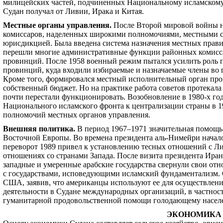
милицейских частей, подчиненных Национальному исламском
Судан получал от Ливии, Ирака и Китая.
Местные органы управления
.
После Второй мировой войны н
комиссаров, наделенных широкими полномочиями, местными со
юрисдикцией. Была введена система назначения местных прав
перешли многие административные функции районных комисса
провинций. После 1958 военный режим пытался усилить роль 
провинций, куда входили избираемые и назначаемые члены во гл
Кроме того, формировался местный исполнительный орган про
собственный бюджет. Но на практике работа советов протекала
почти перестали функционировать. Возобновление в 1980-х го
Национального исламского фронта к централизации страны в 
полномочий местных органов управления.
Внешняя политика
.
В период 1967–1971 значительная помощь
Восточной Европы. Во времена президента аль-Нимейри начало
переворот 1989 привел к установлению тесных отношений с Ли
отношениях со странами Запада. После визита президента Иран
западные и умеренные арабские государства свернули свои отн
с государствами, исповедующими исламский фундаментализм. 
США, заявив, что американцы используют ее для осуществлен
деятельности в Судане международных организаций, в частнос
гуманитарной продовольственной помощи голодающему насел
ЭКОНОМИКА