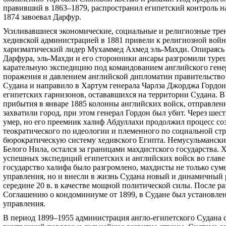
правивший в 1863–1879, распространил египетский контроль 
1874 завоевал Дарфур.
Усиливавшиеся экономические, социальные и религиозные тре
хедивской администрацией в 1881 привели к религиозной войн
харизматический лидер Мухаммед Ахмед эль-Махди. Опираясь 
Дарфура, эль-Махди и его сторонники ансары разгромили турец
карательную экспедицию под командованием английского гене
поражения и давлением английской дипломатии правительство
Судана и направило в Хартум генерала Чарлза Джорджа Гордон
египетских гарнизонов, остававшихся на территории Судана. В
прибытия в январе 1885 колонны английских войск, отправлен
захватили город, при этом генерал Гордон был убит. Через шес
умер, но его преемник халиф Абдуллахи продолжил процесс соз
теократического по идеологии и племенного по социальной стр
бюрократическую систему хедивского Египта. Немусульмански
Белого Нила, остался за границами махдистского государства. Х
успешных экспедиций египетских и английских войск во главе
государство халифа было разгромлено, махдисты не только сум
управления, но и внесли в жизнь Судана новый и динамичный 
середине 20 в. в качестве мощной политической силы. После ра
Соглашению о кондоминиуме от 1899, в Судане был установлен
управления.
В период 1899–1955 администрация англо-египетского Судана с