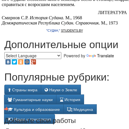
справиться с возросшим населением.
ЛИТЕРАТУРА
Смирнов С.Р.
История Судана
. М., 1968
Демократическая Республика Судан. Справочник
. М., 1973
"СУДАН,"
STUDENTS.BY
Дополнительные опции
Powered by
Translate
Популярные рубрики:
Страны мира
Науки о Земле
Гуманитарные науки
История
Культура и образование
Медицина
Добавьте свои работы
Наука и технология