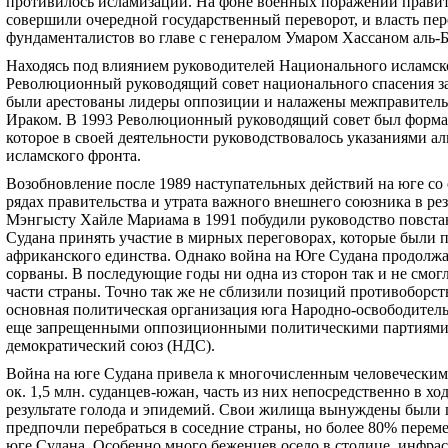
противилось исламизации. На фоне военных поражений прави
совершили очередной государственный переворот, и власть пе
фундаменталистов во главе с генералом Умаром Хассаном аль-
Находясь под влиянием руководителей Национального исламско
Революционный руководящий совет национального спасения за
были арестованы лидеры оппозиции и налажены межправитель
Ираком. В 1993 Революционный руководящий совет был формал
которое в своей деятельности руководствовалось указаниями а
исламского фронта.
Возобновление после 1989 наступательных действий на юге со 
рядах правительства и утрата важного внешнего союзника в р
Мэнгысту Хайле Мариама в 1991 побудили руководство повст
Судана принять участие в мирных переговорах, которые были
африканского единства. Однако война на Юге Судана продолжа
сорваны. В последующие годы ни одна из сторон так и не смог
части страны. Точно так же не сблизили позиций противоборст
основная политическая организация юга Народно-освободитель
еще запрещенными оппозиционными политическими партиями С
демократический союз (НДС).
Война на юге Судана привела к многочисленным человеческим
ок. 1,5 млн. суданцев-южан, часть из них непосредственно в х
результате голода и эпидемий. Свои жилища вынуждены были п
предпочли перебраться в соседние страны, но более 80% перем
юге Судана. Особенно много беженцев осело в столице, инфрас