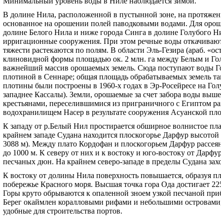
Минимальный уровень воды в Ниле наблюдается зимой.
В долине Нила, расположенной в пустынной зоне, на протяжен
основанное на орошении полей паводковыми водами. Для орош
долине Белого Нила и ниже города Синга в долине Голубого Н
ирригационные сооружения. При этом речные воды откачиваютс
тяжести растекаются по полям. В области Эль-Гезира (араб. «о
клиновидной формы площадью ок. 2 млн. га между Белым и Го
важнейший массив орошаемых земель. Сюда поступают воды Г
плотиной в Сеннаре; общая площадь обрабатываемых земель там
плотины были построены в 1960-х годах в Эр-Росейресе на Гол
западнее Кассалы). Земли, орошаемые за счет забора воды вы
крестьянами, переселившимися из приграничного с Египтом рай
водохранилищем Насер в результате сооружения Асуанской пл
К западу от р.Белый Нил простирается обширное волнистое пла
крайнем западе Судана находится плоскогорье Дарфур высотой 
3088 м). Между плато Кордофан и плоскогорьем Дарфур рассея
до 1000 м. К северу от них и к востоку и юго-востоку от Дар
песчаных дюн. На крайнем северо-западе в пределы Судана з
К востоку от долины Нила поверхность повышается, образуя 
побережье Красного моря. Высшая точка гора Ода достигает 2
Горы круто обрываются к опаленной зноем узкой песчаной при
Берег окаймлен коралловыми рифами и небольшими островами,
удобные для строительства портов.