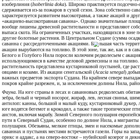
изоберлиния (
Isoberlinia doka
). Широко практикуется подсечно-о
сдерживается из-за пожаров в сухой сезон. Зона собственно сав
характеризуется развитием высокотравья, а также акаций и дру
«акациево-высокотравная саванна». Однако значительные площ
вообще лишены древесной растительности и представляют соб
выпаса скота. На ограниченных участках, находящихся в зоне п
другие болотные растения. В Центральном Судане (сумма осадко
саванна с рассредоточенными акациями. Б
льшая часть террит
акации вырубаются на топливо. В этой зоне, так же, как и в с
Белого и Голубого Нила поросли колючим редколесьем с акация
использующимися в качестве деловой древесины и на топливо. Д
растительность представлена кустарниковой пустыней, где рас
овцами и козами. Из акации сенегальской (
Acacia senegal
) добы
важных предметов экспорта Судана. На крайнем севере выпадае
покров крайне разрежен, и, за исключением долины Нила, райо
Фауна
.
На юге страны в лесах и саванновых редколесьях обитаю
зебра, белый и черный носорог, жираф, лев, лесная свинья, шим
антилоп: канны, большой и малый куду, кустарниковый дукер, 
юге водятся бегемот и крокодил, а также такие тропические пт
аистов, включая марабу. Зимой Северного полушария европейс
пути в Северный Судан, особенно по долине Нила, а мигран
полушария. Обезьяны, мелкие птицы, змеи и насекомые дополн
саваннах и пустынях местами встречаются газели. Горы на зап
орикс и аддакс, а на северо-востоке – нубийский козерог и дик