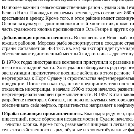
Наиболее важный сельскохозяйственный район Судана Эль-Гези
Белого Нила. Площадь орошаемых земель здесь составляет 860 т
крестьянам в аренду. Кроме того, в этом районе имеют сезонну
Основная культура – длинноволокнистый хлопчатник; кроме то
часть суданского хлопка производится в Эль-Гезире и других 
Добывающая промышленность
.
Выловленная в Ниле рыба вх
южных районов. Морская рыба экспортируется в соседние стра
страны составляет ок. 483 тыс. кв. км) на экспорт идет гуммиа
обеспечивают единственный местный вид топлива – древесину 
В 1970-х годах иностранные компании приступили к разведке 
в его юго-западной части. Хотя удалось обнаружить ряд перс
эксплуатации препятствуют военные действия в этом регионе
нефтепровода к Порт-Судану и строительства нефтеперерабаты
продукции. После того как суданские предприниматели постеп
отказались иностранцы, в начале 1990-х годов началось разви
нефтеперерабатывающей промышленности. В 1997 Китай заклю
разработке некоторых богатых, но неиспользуемых месторожде
обеспечивать себя нефтью, правительство направляет в нефтян
Обрабатывающая промышленность
.
Благодаря ряду мер, п
инвестиций, после обретения независимости в Судане началос
– очистка хлопка. Кроме того, развивается пищевая и легкая 
сельскохозяйственного сырья, обувные и хлопчатобумажные фаб