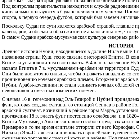
арабском языке, которые уделяют повышенное внимание политик
Под контролем правительства находится и служба радиовещани
кинофильмы пользуются в Судане неизменным успехом. Попул
спорта, в первую очередь футбол, который был завезен англича
Поскольку Судан по сути является арабской страной, главные
календарем, а обычаи и образ жизни не аналогичны тем, что су
В самом Судане арабско-мусульманская культура северных рай
ИСТОРИЯ
Древняя история Нубии, находившейся в долине Нила выше 1-г
названием страны Куш, тесно связана с историей Египта. В конц
Египет и установили там свою власть. В 4 в. н.э. население Н
захвата Египта в 7 в. мусульманами-арабами на территории Су
Они были достаточно сильны, чтобы отражать нападения со сто
проникновению кочевых арабских племен. Вторжения арабов в 1
Нубии. Арабы-кочевники не стали занимать южных областей ст
невольников из местных языческих племен.
С начала 16 в. гегемония над Эль-Гезирой и Нубией принадлеж
фунг, которая создала султанат со столицей Сеннар в районе Г
арабский султанат, возникший в районе горы Марра, установил
протяжении 18 в. власть фунг постепенно ослабевала, и в 182
Египта Мухаммеда Али не составило особого труда захватить в
Примерно в то же время египтяне отторгли от него Кордофан. С
Нила и р.Эль-Газаль стали проникать европейские путешествен
оживлению торговли слоновой костью и рабами. Под предлогом