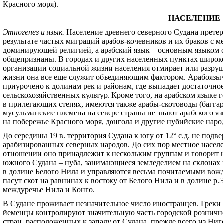
Красного моря).
НАСЕЛЕНИЕ
Этногенез и язык.
Население древнего северного Судана прете
результате частых миграций арабов-кочевников и их браков с м
доминирующей религией, а арабский язык – основным языком 
общепризнаны. В городах и других населенных пунктах широко
организации социальной жизни населения отмирает или разруша
жизни она все еще служит объединяющим фактором. Арабоязыч
приурочено к долинам рек и районам, где выпадает достаточно
сельскохозяйственных культур. Кроме того, на арабском языке 
в прилегающих степях, имеются также арабы-скотоводы (багга
мусульманские племена на севере страны не знают арабского я
на побережье Красного моря, донгола и другие нубийские наро
До середины 19 в. территория Судана к югу от 12
°
с.д. не подв
арабизированных северных народов. До сих пор местное насел
отношении оно принадлежит к нескольким группам и говорит 
южного Судана – нуба, занимающиеся земледелием на склонах
в долине Белого Нила и управляются весьма почитаемыми вож
пасут скот на равнинах к востоку от Белого Нила и в долине р.Э
междуречье Нила и Конго.
В Судане проживает незначительное число иностранцев. Греки
йеменцы контролируют значительную часть городской розничн
стран, расположенных к западу от Судана, прежде всего из Ни