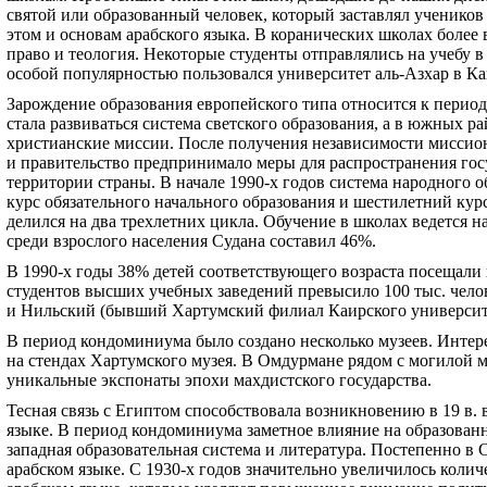
святой или образованный человек, который заставлял учеников 
этом и основам арабского языка. В коранических школах более
право и теология. Некоторые студенты отправлялись на учебу 
особой популярностью пользовался университет аль-Азхар в Ка
Зарождение образования европейского типа относится к период
стала развиваться система светского образования, а в южных 
христианские миссии. После получения независимости миссион
и правительство предпринимало меры для распространения гос
территории страны. В начале 1990-х годов система народного 
курс обязательного начального образования и шестилетний кур
делился на два трехлетних цикла. Обучение в школах ведется н
среди взрослого населения Судана составил 46%.
В 1990-х годы 38% детей соответствующего возраста посещали 
студентов высших учебных заведений превысило 100 тыс. чел
и Нильский (бывший Хартумский филиал Каирского университ
В период кондоминиума было создано несколько музеев. Интер
на стендах Хартумского музея. В Омдурмане рядом с могилой м
уникальные экспонаты эпохи махдистского государства.
Тесная связь с Египтом способствовала возникновению в 19 в. 
языке. В период кондоминиума заметное влияние на образованн
западная образовательная система и литература. Постепенно в 
арабском языке. С 1930-х годов значительно увеличилось колич