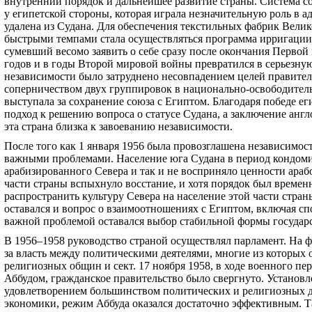
внутренний порядок и дальнейшее развитие страны. Система с
у египетской стороны, которая играла незначительную роль в а
удалена из Судана. Для обеспечения текстильных фабрик Велик
быстрыми темпами стала осуществляться программа ирригации
сумевший весомо заявить о себе сразу после окончания Первой
годов и в годы Второй мировой войны превратился в серьезну
независимости было затруднено несовпадением целей правител
соперничеством двух группировок в национально-освободител
выступала за сохранение союза с Египтом. Благодаря победе е
подход к решению вопроса о статусе Судана, а заключение англ
эта страна близка к завоеванию независимости.
После того как 1 января 1956 была провозглашена независимост
важными проблемами. Население юга Судана в период кондом
арабизированного Севера и так и не восприняло ценности ара
части страны вспыхнуло восстание, и хотя порядок был временн
распространить культуру Севера на население этой части стр
оставался и вопрос о взаимоотношениях с Египтом, включая сп
важной проблемой оставался выбор стабильной формы государ
В 1956–1958 руководство страной осуществлял парламент. На ф
за власть между политическими деятелями, многие из которых
религиозных общин и сект. 17 ноября 1958, в ходе военного пе
Аббудом, гражданское правительство было свергнуто. Установ
удовлетворением большинством политических и религиозных де
экономики, режим Аббуда оказался достаточно эффективным. Та