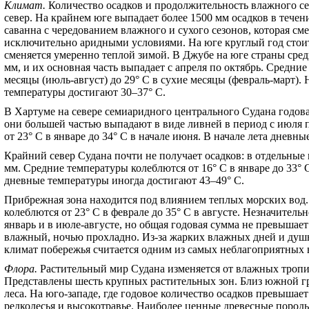
Климат
.
Количество осадков и продолжительность влажного с
север. На крайнем юге выпадает более 1500 мм осадков в течени
саванна с чередованием влажного и сухого сезонов, которая см
исключительно аридными условиями. На юге круглый год стоит 
сменяется умеренно теплой зимой. В Джубе на юге страны сред
мм, и их основная часть выпадает с апреля по октябрь. Средни
месяцы (июль-август) до 29
°
С в сухие месяцы (февраль-март).
температуры достигают 30–37
°
С.
В Хартуме на севере семиаридного центрального Судана годовая
они большей частью выпадают в виде ливней в период с июля 
от 23
°
С в январе до 34
°
С в начале июня. В начале лета дневн
Крайний север Судана почти не получает осадков: в отдельные 
мм. Средние температуры колеблются от 16
°
С в январе до 33
°
дневные температуры иногда достигают 43–49
°
С.
Прибрежная зона находится под влиянием теплых морских вод.
колеблются от 23
°
С в феврале до 35
°
С в августе. Незначительн
январь и в июле-августе, но общая годовая сумма не превышает
влажный, ночью прохладно. Из-за жарких влажных дней и душ
климат побережья считается одним из самых неблагоприятных 
Флора.
Растительный мир Судана изменяется от влажных тропич
Представлены шесть крупных растительных зон. Близ южной г
леса. На юго-западе, где годовое количество осадков превышае
редколесья и высокотравье. Наиболее ценные древесные породы 