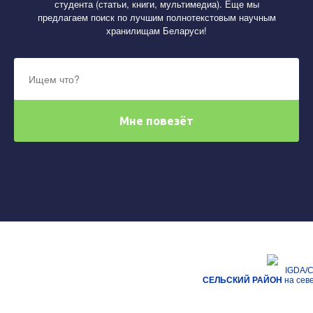
студента (статьи, книги, мультимедиа). Еще мы
предлагаем поиск по лучшим полнотекстовым научным
хранилищам Беларуси!
IGDA/C
СЕЛЬСКИЙ РАЙОН
на севе