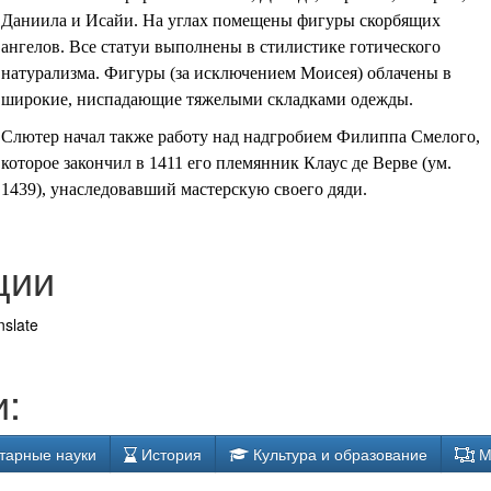
Даниила и Исайи. На углах помещены фигуры скорбящих
ангелов. Все статуи выполнены в стилистике готического
натурализма. Фигуры (за исключением Моисея) облачены в
широкие, ниспадающие тяжелыми складками одежды.
Слютер начал также работу над надгробием Филиппа Смелого,
которое закончил в 1411 его племянник Клаус де Верве (ум.
1439), унаследовавший мастерскую своего дяди.
ции
nslate
:
тарные науки
История
Культура и образование
М