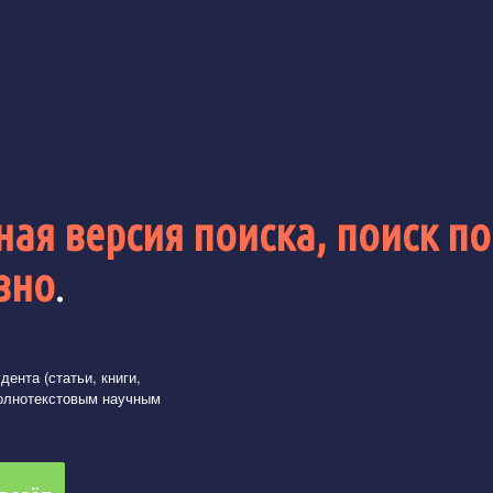
ая версия поиска, поиск по
вно
.
ента (статьи, книги,
олнотекстовым научным