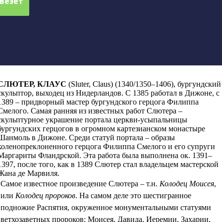
СЛЮТЕР, КЛАУС
(Sluter, Claus) (1340
/
1350–1406), бургундский
скульптор, выходец из Нидерландов. С 1385 работал в Дижоне, с
1389 – придворный мастер бургундского герцога Филиппа
Смелого. Самая ранняя из известных работ Слютера –
скульптурное украшение портала церкви-усыпальницы
бургундских герцогов в огромном картезианском монастыре
Шанмоль в Дижоне. Среди статуй портала – образы
коленопреклоненного герцога Филиппа Смелого и его супруги
Маргариты Фландрской. Эта работа была выполнена ок. 1391–
1397, после того, как в 1389 Слютер стал владельцем мастерской
Жана де Марвиля.
Самое известное произведение Слютера – т.н.
Колодец Моисея
,
или
Колодец пророков
. На самом деле это шестигранное
подножие Распятия, окруженное монументальными статуями
ветхозаветных пророков: Моисея, Давида, Иеремии, Захарии,