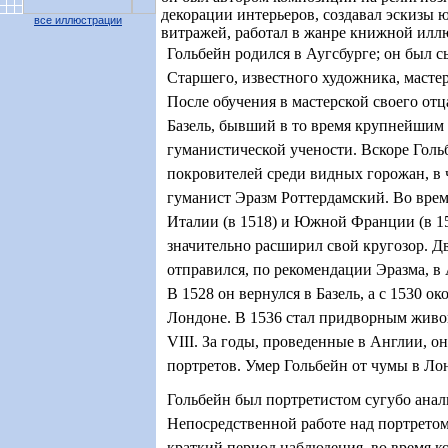
декорации интерьеров, создавал эскизы 
все иллюстрации
витражей, работал в жанре книжной илл
Гольбейн родился в Аугсбурге; он был 
Старшего, известного художника, масте
После обучения в мастерской своего отца
Базель, бывший в то время крупнейшим 
гуманистической учености. Вскоре Голь
покровителей среди видных горожан, в 
гуманист Эразм Роттердамский. Во вре
Италии (в 1518) и Южной Франции (в 1
значительно расширил свой кругозор. Д
отправился, по рекомендации Эразма, в
В 1528 он вернулся в Базель, а с 1530 о
Лондоне. В 1536 стал придворным живо
VIII. За годы, проведенные в Англии, он
портретов. Умер Гольбейн от чумы в Лон
Гольбейн был портретистом сугубо анал
Непосредственной работе над портрето
краткий период наблюдения, во время к