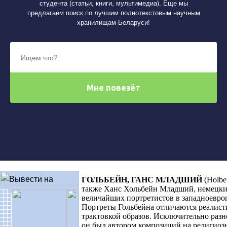
студента (статьи, книги, мультимедиа). Еще мы
предлагаем поиск по лучшим полнотекстовым научным
хранилищам Беларуси!
ГОЛЬБЕЙН, ГАНС МЛАДШИЙ
(Holbe
также Ханс Хольбейн Младший, немецки
величайших портретистов в западноевро
Портреты Гольбейна отличаются реалист
трактовкой образов. Исключительно раз
он был автором композиций на религиоз