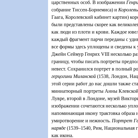
царственных особ. В изображении
Генри
собрание Тиссен-Борнемиса) и
Королев
Гаага, Королевский кабинет картин) коро
были представлены скорее как великол
как люди из плоти и крови. Каждое юве
каждый фрагмент парчи переданы с уди
все формы здесь уплощены и сведены к 
Джейн Сеймур Генрих VIII несколько ра
границу, чтобы писать портреты предп
невест. Сохранился портрет в полный р
герцогини Миланской
(1538, Лондон, Нац
этой серии работ до нас дошли также ст
миниатюрный портреты Анны Клевской 
Лувре, второй в Лондоне, музей Виктори
изображении сочетаются несколько упл
напоминающая икону трактовка образа и
умиротворение и нежность.
Портрет
Г
наряде
(1539–1540, Рим, Национальная г
как икона.