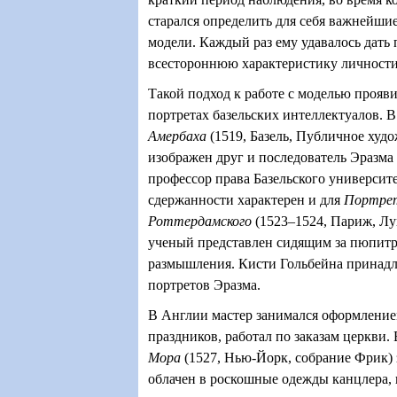
старался определить для себя важнейшие
модели. Каждый раз ему удавалось дать
всестороннюю характеристику личности
Такой подход к работе с моделью прояв
портретах базельских интеллектуалов. 
Амербаха
(1519, Базель, Публичное худ
изображен друг и последователь Эразма
профессор права Базельского университ
сдержанности характерен и для
Портре
Роттердамского
(1523–1524, Париж, Лу
ученый представлен сидящим за пюпит
размышления. Кисти Гольбейна принадл
портретов Эразма.
В Англии мастер занимался оформлени
праздников, работал по заказам церкви.
Мора
(1527, Нью-Йорк, собрание Фрик)
облачен в роскошные одежды канцлера, 