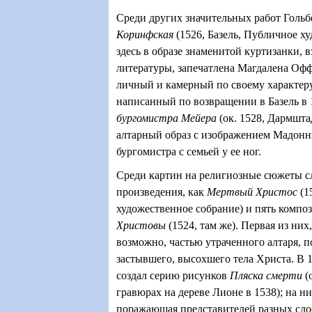
Среди других значительных работ Голь
Коринфская
(1526, Базель, Публичное х
здесь в образе знаменитой куртизанки, в
литературы, запечатлена Магдалена Офф
личный и камерный по своему характеру
написанный по возвращении в Базель в 
бургомистра Мейера
(ок. 1528, Дармшта
алтарный образ с изображением Мадонн
бургомистра с семьей у ее ног.
Среди картин на религиозные сюжеты сл
произведения, как
Мертвый Христос
(1
художественное собрание) и пять комп
Христовы
(1524, там же). Первая из них
возможно, частью утраченного алтаря, 
застывшего, высохшего тела Христа. В 
создал серию рисунков
Пляска смерти
(
гравюрах на дереве Лионе в 1538); на н
поражающая представителей разных сло