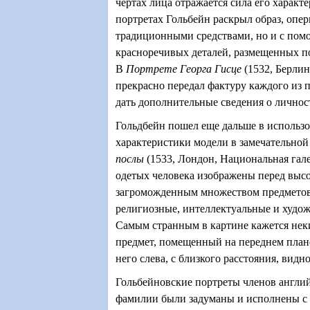
чертах лица отражается сила его характ
портретах Гольбейн раскрыл образ, опер
традиционными средствами, но и с пом
красноречивых деталей, размещенных п
В
Портрете Георга Гисце
(1532, Берлин
прекрасно передал фактуру каждого из 
дать дополнительные сведения о личност
Гольдбейн пошел еще дальше в использо
характеристики модели в замечательно
послы
(1533, Лондон, Национальная гале
одетых человека изображены перед выс
загроможденным множеством предметов
религиозные, интеллектуальные и худо
Самым странным в картине кажется не
предмет, помещенный на переднем плане
него слева, с близкого расстояния, видно
Гольбейновские портреты членов англи
фамилии были задуманы и исполнены с