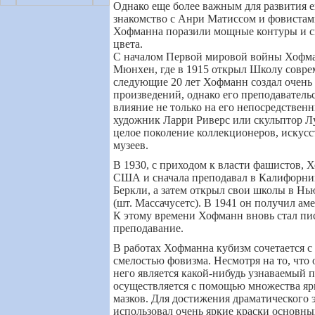
Однако еще более важным для развития е
знакомство с Анри Матиссом и фовистам
Хофманна поразили мощные контуры и с
цвета.
С началом Первой мировой войны Хофма
Мюнхен, где в 1915 открыл Школу совре
следующие 20 лет Хофманн создал очень
произведений, однако его преподавательс
влияние не только на его непосредственн
художник Ларри Риверс или скульптор Лу
целое поколение коллекционеров, искусс
музеев.
В 1930, с приходом к власти фашистов, 
США и сначала преподавал в Калифорни
Беркли, а затем открыл свои школы в Н
(шт. Массачусетс). В 1941 он получил ам
К этому времени Хофманн вновь стал писа
преподавание.
В работах Хофманна кубизм сочетается с
смелостью фовизма. Несмотря на то, что
него является какой-нибудь узнаваемый п
осуществляется с помощью множества я
мазков. Для достижения драматического
использовал очень яркие краски основны