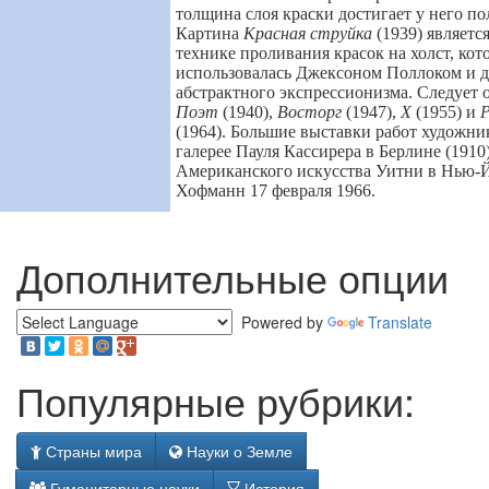
толщина слоя краски достигает у него по
Картина
Красная струйка
(1939) являетс
технике проливания красок на холст, кот
использовалась Джексоном Поллоком и 
абстрактного экспрессионизма. Следует 
Поэт
(1940),
Восторг
(1947),
Х
(1955) и
Р
(1964). Большие выставки работ художни
галерее Пауля Кассирера в Берлине (1910)
Американского искусства Уитни в Нью-Й
Хофманн 17 февраля 1966.
Дополнительные опции
Powered by
Translate
Популярные рубрики:
Страны мира
Науки о Земле
Гуманитарные науки
История