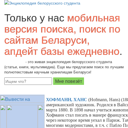
Только у нас
мобильная
версия поиска, поиск по
сайтам Беларуси,
апдейт базы ежедневно
.
Students.by
- это живая энциклопедия белорусского студента
(статьи, книги, мультимедиа). Еще мы предлагаем поиск по лучшим
полнотекстовым научным хранилищам Беларуси!
ХОФМАНН, ХАНС
(Hofmann, Hans)
(18
американский художник. Родился в Вайсс
марта 1880. В 1898 начал учиться живоп
Хофманн стал писать в манере французс
через некоторое время уехал в Париж. Та
многими модернистами, в т.ч. с Пабло 