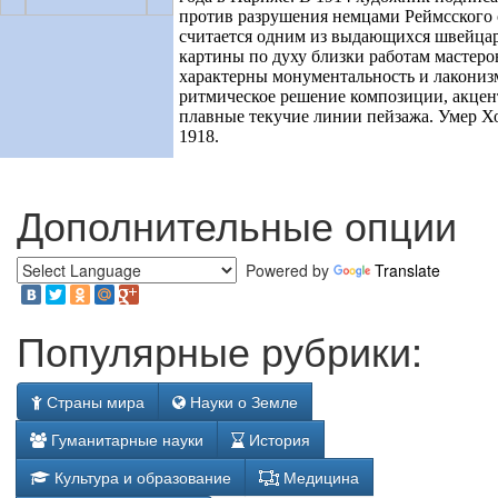
против разрушения немцами Реймсского 
считается одним из выдающихся швейца
картины по духу близки работам мастеро
характерны монументальность и лаконизм
ритмическое решение композиции, акце
плавные текучие линии пейзажа.
Умер Хо
1918
.
Дополнительные опции
Powered by
Translate
Популярные рубрики:
Страны мира
Науки о Земле
Гуманитарные науки
История
Культура и образование
Медицина