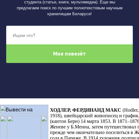
студента (статьи, книги, мультимедиа). Еще мы
предлагаем поиск по лучшим полнотекстовым научным
хранилищам Беларуси!
ХОДЛЕР, ФЕРДИНАНД МАКС
(
Hodler
1918)
,
швейцарский живописец и график,
(кантон Берн) 14 марта 1853. В 1871–187
Женеве у Б.Менна, затем путешествовал п
прежде чем окончательно поселиться в Же
года в Париже
.
В 1914 художник подписа