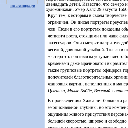
двенадцать детей. Известно, что семеро и
все иллюстрации
художниками. Умер Халс 29 августа 1666
Круг тем, к которым в своем творчестве
ограничен. Он писал портреты преуспе
жен. Люди в его портретах показаны обы
четверти роста, стоящими или чаще сид
аксессуаров. Они смотрят на зрителя до
веселой, довольной улыбкой. Только в 
мастера этот оптимизм уступает место б
временами даже мрачноватой выразител
также групповые портреты офицеров го
попечителей благотворительных органи
жанровых картин, исполненных в манер
Цыганка
,
Малле Баббе
,
Веселый лютнис
В произведениях Халса нет большого ра
эмоциональной глубины, но это компенс
ощущения живого присутствия персонаж
большой скоростью, широко и свободно
красками и почти наугад положенными 