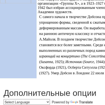
организации «Группы Х», а в 1923–1927 
1942 был избран ассоциированным член
Академии художеств.
С самого начала в творчестве Добсона п
упрощению формы, сведенной к сжатым,
деформированным массам. Он выработал
на раннюю античную классику и отчасти
А.Майоля. В позднем творчестве Добсо
становятся все более заметными. Среди 
выполненных из различных пород камня
играющий на концертино
(
The Concertin
(
Susanna
,
1925);
Источник
(
Source
,
1944)
Оксфорда (1921), Осберта Ситуэлла (192
(1927). Умер Добсон в Лондоне 22 июля 
Дополнительные опции
Powered by
Translate