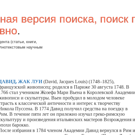
ная версия поиска, поиск 
вно
.
ента (статьи, книги,
олнотекстовым научным
ДАВИД, ЖАК ЛУИ
(David, Jacq
u
es Louis) (1748–1825),
французский живописец; родился в Париже 30 августа 1748. В
1766 стал учеником Жозефа Мари Вьена в Королевской Академи
живописи и скульптуры. Вьен пробудил в молодом человеке
страсть к классической античности и интерес к творчеству
Никола Пуссена. В 1774 Давид получил средства на поездку в
Рим. В течение пяти лет он прилежно изучал греко-римскую
скульптуру и произведения итальянских мастеров Возрождения 
эпохи барокко.
После избрания в 1784 членом Академии Давид вернулся в Рим 