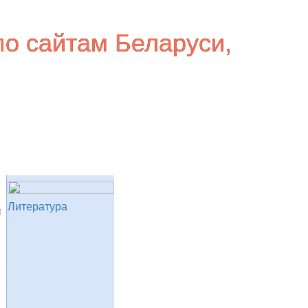
по сайтам Беларуси,
Литература
и
и
и