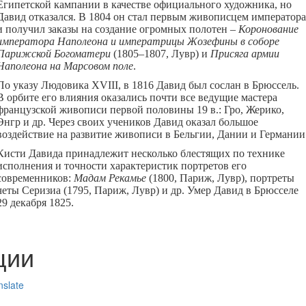
Египетской кампании в качестве официального художника, но
Давид отказался. В 1804 он стал первым живописцем императора
и получил заказы на создание огромных полотен –
Коронование
императора Наполеона и императрицы Жозефины в соборе
Парижской Богоматери
(1805–1807, Лувр) и
Присяга армии
Наполеона на Марсовом поле
.
По указу Людовика XVIII, в 1816 Давид был сослан в Брюссель.
В орбите его влияния оказались почти все ведущие мастера
французской живописи первой половины 19 в.: Гро, Жерико,
Энгр и др. Через своих учеников Давид оказал большое
воздействие на развитие живописи в Бельгии, Дании и Германии
Кисти Давида принадлежит несколько блестящих по технике
исполнения и точности характеристик портретов его
современников:
Мадам Рекамье
(1800, Париж, Лувр), портреты
четы Серизиа (1795, Париж, Лувр) и др. Умер Давид в Брюсселе
29 декабря 1825.
ции
nslate