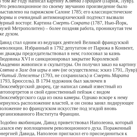
в том же году написал картину
Клятва Горациев
(Париж, Лувр).
Это революционное по своему звучанию произведение было
выставлено на парижском Салоне 1785; его классицистические
формы и очевидный антимонархический подтекст вызвали
бурный восторг. Картина
Смерть Сократа
(1787, Нью-Йорк,
музей Метрополитен) – более поздняя работа, проникнутая тем
же духом.
Давид стал одним из ведущих деятелей Великой французской
революции. Избранный в 1792 депутатом от Парижа в Конвент,
он дважды председательствовал в нем; голосовал за казнь
Людовикa XVI и санкционировал закрытие Королевской
Академии живописи и скульптуры. Он получил заказ на картину
Клятва в Зале для игры в мяч
(не осуществлена; эскиз 1791, Лувр)
Убитый Лепелетье
(1793, не сохранилась) и
Смерть Марата
(1793, Брюссель). В 1794 художник был заключен в
Люксембургский дворец, где написал самый известный из
автопортретов и свой единственный пейзаж с видом
Люксембургского сада из окна камеры. Однако вскоре к нему
вернулось расположение властей, и он снова занял лидирующее
положение во французском искусстве под эгидой вновь
организованного Института Франции.
Подобно якобинцам, Давид приветствовал Наполеона, который
казался ему воплощением революционного духа. Пораженный
энергией Давида, Наполеон пригласил его присоединиться к