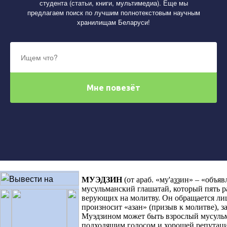
студента (статьи, книги, мультимедиа). Еще мы
предлагаем поиск по лучшим полнотекстовым научным
хранилищам Беларуси!
МУЭДЗИН
(от араб. «му
'
а
зз
ин» – «объя
мусульманский глашатай, который пять р
верующих на молитву. Он обращается ли
произносит «азан» (призыв к молитве), 
Муэдзином может быть взрослый мусуль
подходящим голосом и хорошей репутаци