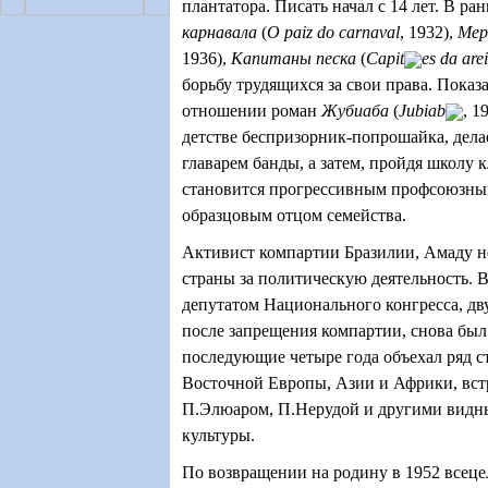
плантатора. Писать начал с 14 лет. В р
карнавала
(
O paiz do carnaval
, 1932
),
Мер
1936
),
Капитаны песка
(
Capit
es da are
борьбу трудящихся за свои права. Показ
отношении роман
Жубиаба
(
Jubiab
,
19
детстве беспризорник-попрошайка, дела
главарем банды, а затем, пройдя школу 
становится прогрессивным профсоюзны
образцовым отцом семейства.
Активист компартии Бразилии, Амаду не
страны за политическую деятельность. В
депутатом Национального конгресса, дв
после запрещения компартии, снова был
последующие четыре года объехал ряд с
Восточной Европы, Азии и Африки, встр
П.Элюаром, П.Нерудой и другими видн
культуры.
По возвращении на родину в 1952 всеце