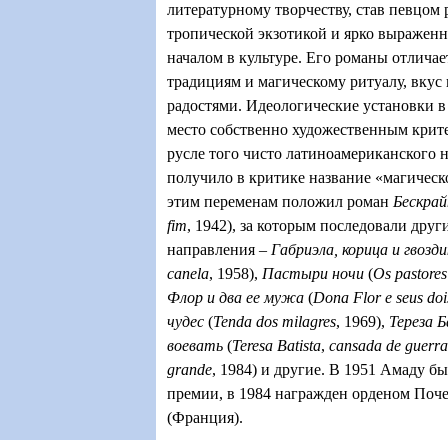
литературному творчеству, став певцом 
тропической экзотикой и ярко выражен
началом в культуре. Его романы отлича
традициям и магическому ритуалу, вкус 
радостями. Идеологические установки в
место собственно художественным крит
русле того чисто латиноамериканского 
получило в критике название «магическ
этим переменам положил роман
Бескрай
fim
, 1942), за которым последовали друг
направления
–
Габриэла, корица и гвозди
canela
, 1958),
Пастыри ночи
(
Os pastores
Флор и два ее мужа
(
Dona Flor e seus do
чудес
(
Tenda dos milagres
,
1969),
Тереза 
воевать
(
Teresa Batista
,
cansada de guerra
grande
, 1984)
и другие. В 1951 Амаду б
премии, в 1984 награжден орденом Поч
(Франция).